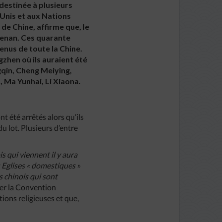
destinée à plusieurs
Unis et aux Nations
de Chine, affirme que, le
 Henan. Ces quarante
venus de toute la Chine.
gzhen où ils auraient été
gqin, Cheng Meiying,
, Ma Yunhai, Li Xiaona.
t été arrêtés alors qu’ils
u lot. Plusieurs d’entre
is
qui
viennent
il
y
aura
s
Eglises
«
domestiques
»
ns
chinois
qui
sont
gner la Convention
ctions religieuses et que,