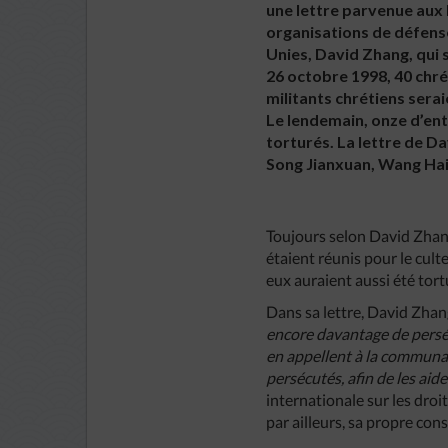
une lettre parvenue aux
organisations de défens
Unies, David Zhang, qui 
26 octobre 1998, 40 chré
militants chrétiens serai
Le lendemain, onze d’entr
torturés. La lettre de D
Song Jianxuan, Wang Haiq
Toujours selon David Zhang,
étaient réunis pour le cult
eux auraient aussi été tort
Dans sa lettre, David Zhan
encore
davantage
de
pers
en
appellent
à
la
communa
persécutés
,
afin
de
les
aid
internationale sur les droit
par ailleurs, sa propre cons