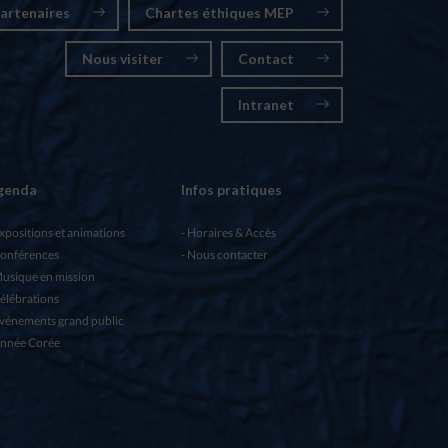
artenaires
Chartes éthiques MEP
Nous visiter
Contact
Intranet
genda
Infos pratiques
xpositions et animations
Horaires & Accès
onférences
Nous contacter
usique en mission
élébrations
vénements grand public
nnée Corée