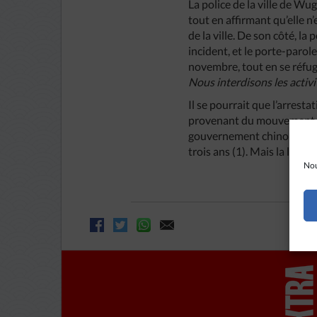
La police de la ville de Wu
tout en affirmant qu’elle n’
de la ville. De son côté, l
incident, et le porte-parol
novembre, tout en se réfugi
Nous
interdisons
les
activ
Il se pourrait que l’arrest
provenant du mouvement de
gouvernement chinois de fa
trois ans (1). Mais la lett
Nou