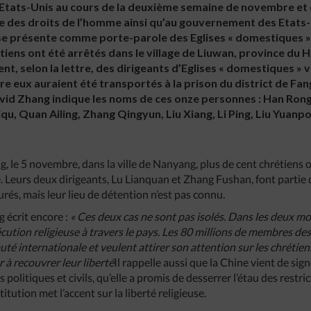
 Etats-Unis au cours de la deuxième semaine de novembre et 
e des droits de l’homme ainsi qu’au gouvernement des Etats-
se présente comme porte-parole des Eglises « domestiques » 
tiens ont été arrêtés dans le village de Liuwan, province du
ent, selon la lettre, des dirigeants d’Eglises « domestiques » 
e eux auraient été transportés à la prison du district de Fan
avid Zhang indique les noms de ces onze personnes : Han Ron
u, Quan Ailing, Zhang Qingyun, Liu Xiang, Li Ping, Liu Yuanpo
 le 5 novembre, dans la ville de Nanyang, plus de cent chrétiens on
e. Leurs deux dirigeants, Lu Lianquan et Zhang Fushan, font partie d
urés, mais leur lieu de détention n’est pas connu.
g écrit encore :
«
Ces
deux
cas
ne
sont
pas
isolés
.
Dans
les
deux
mo
écution
religieuse
à
travers
le
pays
.
Les
80
millions
de
membres
de
uté
internationale
et
veulent
attirer
son
attention
sur
les
chrétie
er
à
recouvrer
leur
liberté
Il rappelle aussi que la Chine vient de si
s politiques et civils, qu’elle a promis de desserrer l’étau des restri
titution met l’accent sur la liberté religieuse.