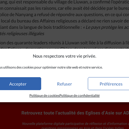
gang, qui est responsable du village de Liuwan, a confirmé l’opérati
en connaissait pas les raisons, car elle avait été décidée par le bur
a police de Nanyang a refusé de répondre aux questions, en ce qui c
e local du bureau des Affaires religieuses a déclaré ne rien savoir d
ant dans la langue de bois traditionnelle :
«
Le
pays
protège
les
ac
ités
religieuses
illégales
ation des quarante leaders réunis à Liuwan soit liée à la diffusion à
s Eglises « domestiques » en Chine, dans lequel ces dirigeants 
ire cesser la persécution dont les Eglises chrétiennes « domestiqu
Nous respectons votre vie privée.
re de David Zhang ne semble pas y faire référence.
s utilisons des cookies pour optimiser notre site web et notre service.
Accepter
Refuser
Préférences
Politique de cookies
Politique de confidentialité