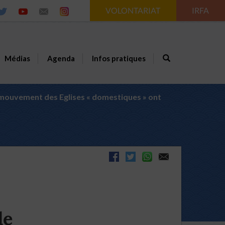
VOLONTARIAT
IRFA
Médias
Agenda
Infos pratiques
u mouvement des Eglises « domestiques » ont
de