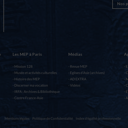
Nos p
e
Les MEP à Paris
Médias
A
Mission 128
Revue MEP
E
Musée et activités culturelles
Eglises d’Asie (archives)
C
Histoire des MEP
AD EXTRA
M
Discerner ma vocation
Vidéos
C
IRFA : Archives & Bibliothèque
E
Centre France-Asie
A
Mentions légales
Politique de Confidentialité
Index d'égalité professionnelle