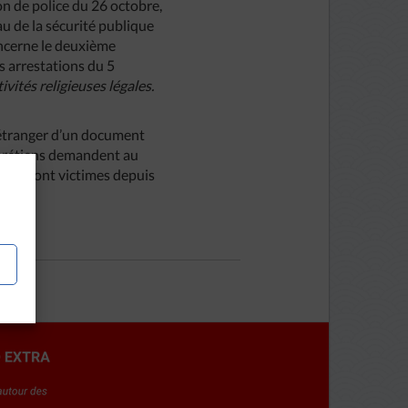
on de police du 26 octobre,
eau de la sécurité publique
oncerne le deuxième
es arrestations du 5
tivités
religieuses
légales
.
 l’étranger d’un document
chrétiens demandent au
es » sont victimes depuis