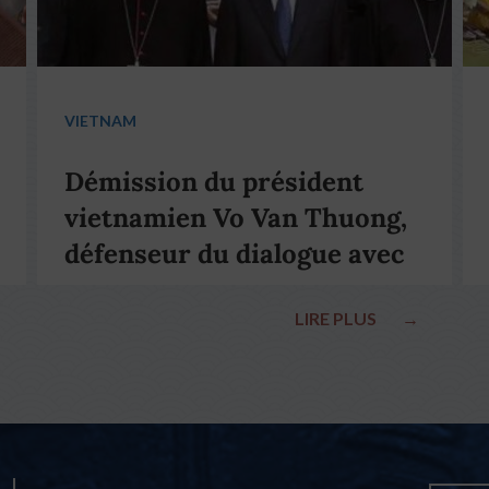
VIETNAM
Démission du président
vietnamien Vo Van Thuong,
défenseur du dialogue avec
le pape François
LIRE PLUS
→