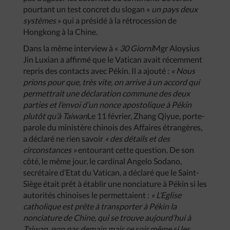
pourtant un test concret du slogan «
un
pays
deux
systèmes
» qui a présidé à la rétrocession de
Hongkong à la Chine.
Dans la même interview à «
30
Giorni
Mgr Aloysius
Jin Luxian a affirmé que le Vatican avait récemment
repris des contacts avec Pékin. Il a ajouté :
«
Nous
prions
pour
que
,
très
vite
,
on
arrive
à
un
accord
qui
permettrait
une
déclaration
commune
des
deux
parties
et
l’envoi
d’un
nonce
apostolique
à
Pékin
plutôt
qu’à
Taiwan
Le 11 février, Zhang Qiyue, porte-
parole du ministère chinois des Affaires étrangères,
a déclaré ne rien savoir
«
des
détails
et
des
circonstances
»
entourant cette question. De son
côté, le même jour, le cardinal Angelo Sodano,
secrétaire d’Etat du Vatican, a déclaré que le Saint-
Siège était prêt à établir une nonciature à Pékin si les
autorités chinoises le permettaient :
«
L’Eglise
catholique
est
prête
à
transporter
à
Pékin
la
nonciature
de
Chine
,
qui
se
trouve
aujourd’hui
à
Taiwan
,
non
pas
demain
mais
ce
soir
même
si
les