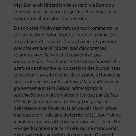
Mgr Zen avait l’intention de se rendre à Rome au
cours du mois de février et que les choses seraient
sans doute plus claires à son retour.
De son côté, Pékin s’est refusé à tout commentaire
sur la question. Selon la porte-parole du ministère
des Affaires étrangères, Zhang Qiyue,
«
la
position
chinoise
est
que
le
Vatican
doit
dénoncer
ses
relations
avec
Taiwan
et
s’engager
à
ne
pas
intervenir
dans
les
affaires
intérieures
chinoises
Elle
a refusé de répondre aux questions des journalistes
concernant la visite éventuelle du pape à Hongkong,
en disant que,
«
pour
les
détails
,
il
faut
s’adresser
au
gouvernement
de
la
Région
administrative
spéciale
Selon un observateur interrogé par
Eglises
d’Asie
, le gouvernement de Hongkong, déjà en
délicatesse avec Pékin au sujet de décisions prises
par le pouvoir judiciaire du territoire (1), pourrait ne
manifester qu’un enthousiasme modéré à l’idée d’un
voyage du pape sur le territoire, qui ne manquerait
pas d’agacer les autorités du continent. Ce serait