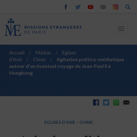
Toggle
navigat
Accueil
/
Médias
/
Eglises
d'Asie
/
Chine
/
Agitation politico-médiatique
autour d’un éventuel voyage de Jean-Paul II à
Hongkong
EGLISES D'ASIE
–
CHINE