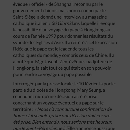
évêque « officiel » de Shanghai, reconnu par le
gouvernement chinois mais non reconnu par le
Saint-Siège, a donné une interview au magazine
catholique italien «
30
Giorni
dans laquelle il évoque
la possibilité d’un voyage du pape à Hongkong au
cours de l’année 1999 pour donner les résultats du
synode des Eglises d’Asie. Il a réitéré à cette occasion
l’idée que le pape est le leader de tous les
catholiques du monde, y compris ceux de Chine. Il a
ajouté que Mgr Joseph Zen, évêque coadjuteur de
Hongkong, faisait tout ce qui était en son pouvoir
pour rendre ce voyage du pape possible.
Interrogée par la presse locale, le 10 février, la porte-
parole du diocèse de Hongkong, Mary Seung, a
cependant nié qu’une décision ait été prise
concernant un voyage éventuel du pape sur le
territoire :
«
Nous
n’avons
aucune
confirmation
de
Rome
et
il
semble
qu’aucune
décision
n’ait
encore
été
prise
.
Bien
entendu
,
nous
serions
très
heureux
que
le
Saint
–
Père
vienne
ici
Elle a annoncé aussi que