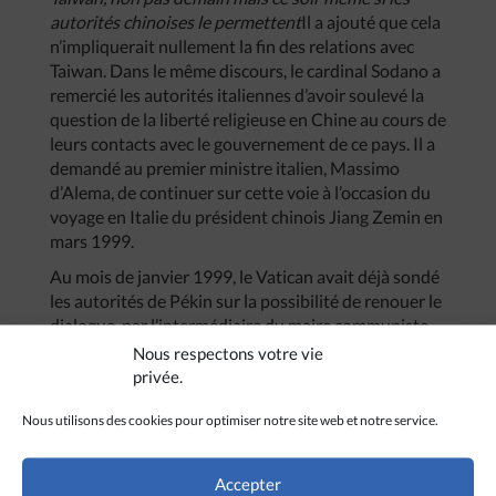
autorités
chinoises
le
permettent
Il a ajouté que cela
n’impliquerait nullement la fin des relations avec
Taiwan. Dans le même discours, le cardinal Sodano a
remercié les autorités italiennes d’avoir soulevé la
question de la liberté religieuse en Chine au cours de
leurs contacts avec le gouvernement de ce pays. Il a
demandé au premier ministre italien, Massimo
d’Alema, de continuer sur cette voie à l’occasion du
voyage en Italie du président chinois Jiang Zemin en
mars 1999.
Au mois de janvier 1999, le Vatican avait déjà sondé
les autorités de Pékin sur la possibilité de renouer le
dialogue, par l’intermédiaire du maire communiste
de Rome, en visite à Pékin (2).
Nous respectons votre vie
privée.
Nous utilisons des cookies pour optimiser notre site web et notre service.
Accepter