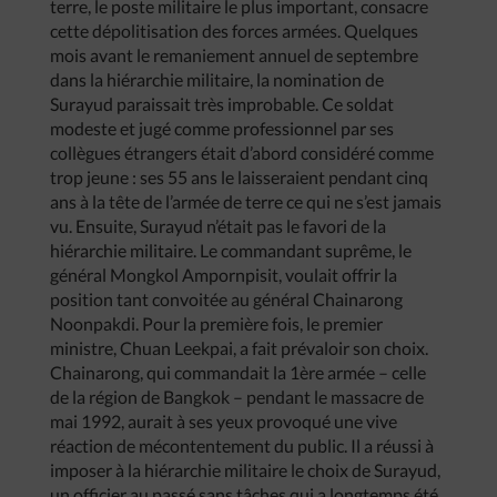
terre, le poste militaire le plus important, consacre
cette dépolitisation des forces armées. Quelques
mois avant le remaniement annuel de septembre
dans la hiérarchie militaire, la nomination de
Surayud paraissait très improbable. Ce soldat
modeste et jugé comme professionnel par ses
collègues étrangers était d’abord considéré comme
trop jeune : ses 55 ans le laisseraient pendant cinq
ans à la tête de l’armée de terre ce qui ne s’est jamais
vu. Ensuite, Surayud n’était pas le favori de la
hiérarchie militaire. Le commandant suprême, le
général Mongkol Ampornpisit, voulait offrir la
position tant convoitée au général Chainarong
Noonpakdi. Pour la première fois, le premier
ministre, Chuan Leekpai, a fait prévaloir son choix.
Chainarong, qui commandait la 1ère armée – celle
de la région de Bangkok – pendant le massacre de
mai 1992, aurait à ses yeux provoqué une vive
réaction de mécontentement du public. Il a réussi à
imposer à la hiérarchie militaire le choix de Surayud,
un officier au passé sans tâches qui a longtemps été