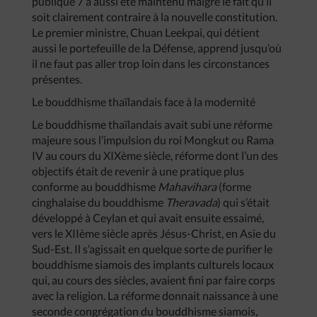
publique 7 a aussi été maintenu malgré le fait qu’il
soit clairement contraire à la nouvelle constitution.
Le premier ministre, Chuan Leekpai, qui détient
aussi le portefeuille de la Défense, apprend jusqu’où
il ne faut pas aller trop loin dans les circonstances
présentes.
Le bouddhisme thaïlandais face à la modernité
Le bouddhisme thaïlandais avait subi une réforme
majeure sous l’impulsion du roi Mongkut ou Rama
IV au cours du XIXème siècle, réforme dont l’un des
objectifs était de revenir à une pratique plus
conforme au bouddhisme
Mahavihara
(forme
cinghalaise du bouddhisme
Theravada
) qui s’était
développé à Ceylan et qui avait ensuite essaimé,
vers le XIIème siècle après Jésus-Christ, en Asie du
Sud-Est. Il s’agissait en quelque sorte de purifier le
bouddhisme siamois des implants culturels locaux
qui, au cours des siècles, avaient fini par faire corps
avec la religion. La réforme donnait naissance à une
seconde congrégation du bouddhisme siamois,