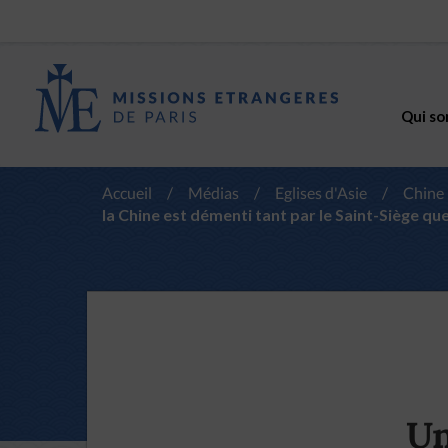
Qui so
Accueil
/
Médias
/
Eglises d'Asie
/
Chine
la Chine est démenti tant par le Saint-Siège qu
Un