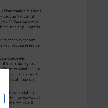
ue l’information relative à
»
jusqu’au Vatican ; il
mpris
la
Chine
où
existe
Chine), rien de plus précis
laire et en voyage aux
se
»
qui peut être résolue
 patriotique des
ntérieure de l’Eglise, a
me. En ne reconnaissant pas
a Chine. Soulignant que le
d’évêques étrangers en
 Chine.
 reprise des relations
te
reprise
–
la
question
de
nt
sur
ce
sujet
, »
a-t-il