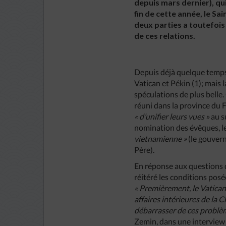
depuis mars dernier), qu
fin de cette année, le S
deux parties a toutefois
de ces relations.
Depuis déjà quelque temps,
Vatican et Pékin (1); mais l
spéculations de plus belle.
réuni dans la province du F
«
d’unifier
leurs
vues
»
au s
nomination des évêques, le 
vietnamienne
»
(le gouver
Père).
En réponse aux questions d
réitéré les conditions posé
«
Premièrement
,
le
Vatica
affaires
intérieures
de
la
C
débarrasser
de
ces
problè
Zemin, dans une interview à