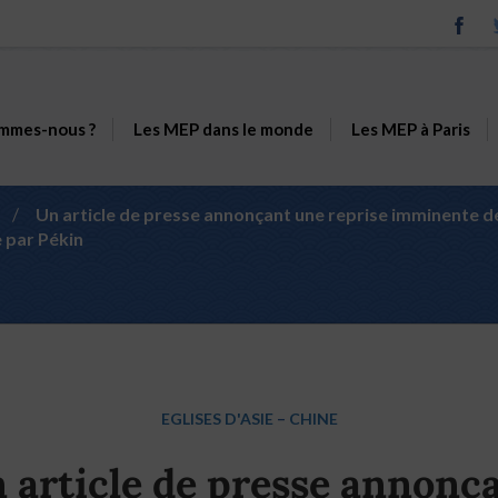
mmes-nous ?
Les MEP dans le monde
Les MEP à Paris
/
Un article de presse annonçant une reprise imminente de
e par Pékin
EGLISES D'ASIE
–
CHINE
 article de presse annonç