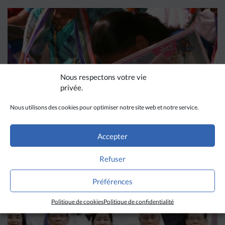
Nous respectons votre vie
privée.
Nous utilisons des cookies pour optimiser notre site web et notre service.
DIVERS HORIZONS
Accepter
Refuser
La revue de presse de la
semaine du 18 mars
Préférences
Politique de cookies
Politique de confidentialité
LIRE PLUS
→