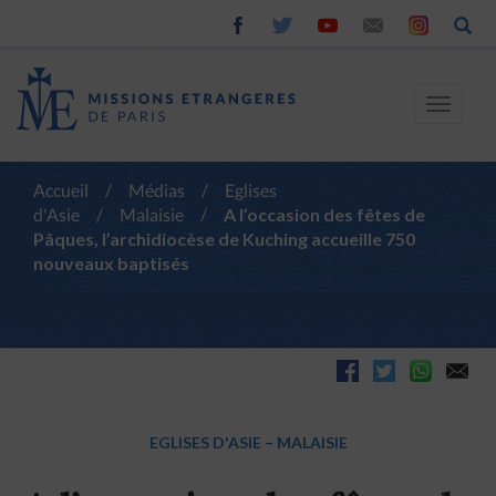
Toggle
navigat
Accueil
/
Médias
/
Eglises
d'Asie
/
Malaisie
/
A l’occasion des fêtes de
Pâques, l’archidiocèse de Kuching accueille 750
nouveaux baptisés
EGLISES D'ASIE
–
MALAISIE