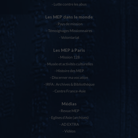
Lutte contre les abus
Les MEP dans le monde
Pays de mission
Témoignages Missionnaires
Volontariat
Les MEP à Paris
Mission 128
Musée et activités culturelles
Histoire des MEP
Discerner ma vocation
IRFA : Archives & Bibliothèque
Centre France-Asie
Médias
Revue MEP
Eglises d’Asie (archives)
AD EXTRA
Vidéos