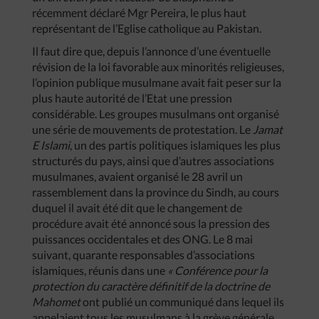
récemment déclaré Mgr Pereira, le plus haut
représentant de l’Eglise catholique au Pakistan.
Il faut dire que, depuis l’annonce d’une éventuelle
révision de la loi favorable aux minorités religieuses,
l’opinion publique musulmane avait fait peser sur la
plus haute autorité de l’Etat une pression
considérable. Les groupes musulmans ont organisé
une série de mouvements de protestation. Le
Jamat
E
Islami
, un des partis politiques islamiques les plus
structurés du pays, ainsi que d’autres associations
musulmanes, avaient organisé le 28 avril un
rassemblement dans la province du Sindh, au cours
duquel il avait été dit que le changement de
procédure avait été annoncé sous la pression des
puissances occidentales et des ONG. Le 8 mai
suivant, quarante responsables d’associations
islamiques, réunis dans une
«
Conférence
pour
la
protection
du
caractère
définitif
de
la
doctrine
de
Mahomet
ont publié un communiqué dans lequel ils
appelaient tous les musulmans à la grève générale