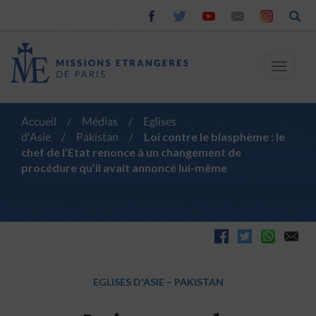
Toggle
navigat
Accueil
/
Médias
/
Eglises
d'Asie
/
Pakistan
/
Loi contre le blasphème : le
chef de l’Etat renonce à un changement de
procédure qu’il avait annoncé lui-même
EGLISES D'ASIE
–
PAKISTAN