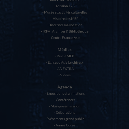
Mission 128
Musée et activités culturelles
Histoire des MEP
Discerner ma vocation
IRFA : Archives & Bibliothèque
Centre France-Asie
Médias
Revue MEP
Eglises d’Asie (archives)
AD EXTRA
Vidéos
Agenda
Expositions et animations
Conférences
Musique en mission
Célébrations
Evénements grand public
Année Corée