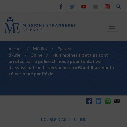
Toggle
navigat
Accueil
/
Médias
/
Eglises
d'Asie
/
Chine
/
Huit moines tibétains sont
arrêtés par la police chinoise pour tentative
d’assassinat sur la personne du « Bouddha vivant »
sélectionné par Pékin
EGLISES D'ASIE
–
CHINE