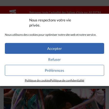
Nous respectons votre vie
privée.
Nous utilisons des cookies pour optimiser notre site web et notre service.
Accepter
A LIRE AUSSI
Refuser
Préférences
Politique de cookies
Politique de confidentialité