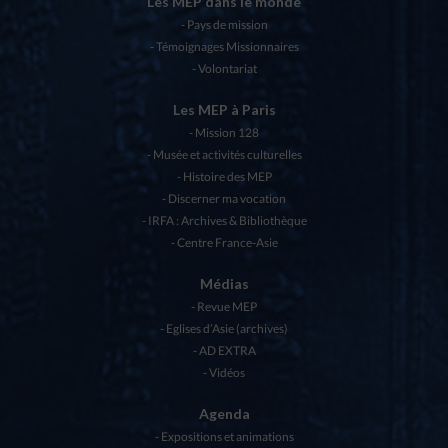
Les MEP dans le monde
Pays de mission
Témoignages Missionnaires
Volontariat
Les MEP à Paris
Mission 128
Musée et activités culturelles
Histoire des MEP
Discerner ma vocation
IRFA : Archives & Bibliothèque
Centre France-Asie
Médias
Revue MEP
Eglises d’Asie (archives)
AD EXTRA
Vidéos
Agenda
Expositions et animations