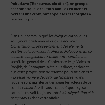
Pubuduwa (‘Renouveau chrétien’), un groupe
charismatique local, tous habillés en blanc et
portant une croix, ont appelé les catholiques à
rejeter ce plan.
Dans leur communiqué, les évêques catholiques
soulignent prudemment que
«
la
nouvelle
Constitution
proposée
contient
des
éléments
positifs
qui
pourraient
faciliter
le
dialogue
.
(()
En
ce
sens
,
ce
changement
recueille
notre
soutien
».
Le
secrétaire général de la Conférence, Mgr Malcolm
Ranjith, de Ratnapura, a été plus direct, déclarant
que cette proposition de réforme pourrait bien être
«
la
seule
manière
de
sortir
de
l’impasse
»
dans
laquelle sont maintenant engagés les acteurs de ce
conflit
«
absurde
».
Il a aussi rappelé que l’Eglise
catholique avait toujours prôné
«
la
négociation
et
le
compromis
»
dans cette affaire.