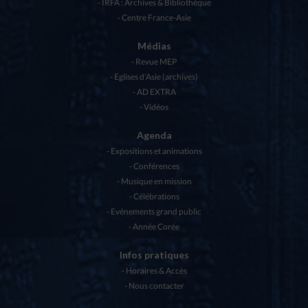
IRFA : Archives & Bibliothèque
Centre France-Asie
Médias
Revue MEP
Eglises d’Asie (archives)
AD EXTRA
Vidéos
Agenda
Expositions et animations
Conférences
Musique en mission
Célébrations
Evénements grand public
Année Corée
Infos pratiques
Horaires & Accès
Nous contacter