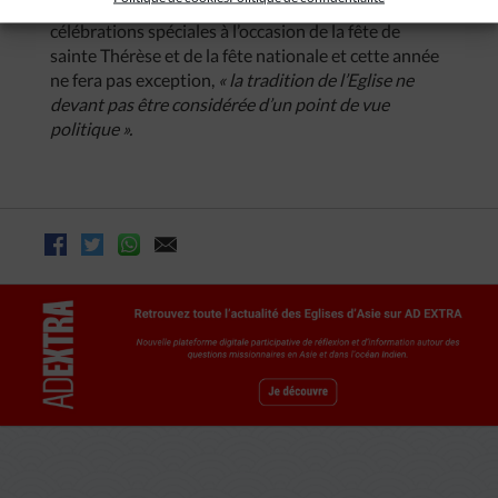
Hebei, tous les 1er octobre, l’Eglise organise des
célébrations spéciales à l’occasion de la fête de
sainte Thérèse et de la fête nationale et cette année
ne fera pas exception,
« la tradition de l’Eglise ne
devant pas être considérée d’un point de vue
politique ».