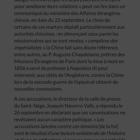
pour améliorer leurs relations »,
peut-on lire dans un
communiqué du ministère des Affaires étrangères
chinois, en date du 22 septembre. Le choix de
certains de ces martyrs déplaît particulièrement aux
autorités chinoises : en dénonçant ceux parmi les
missionnaires qui se sont rendus
« complices des
impérialistes »,
la Chine fait sans doute référence,
entre autres, au P. Auguste Chapdelaine, prêtres des
Missions Étrangères de Paris dont la mise à mort en
1856 a servi de prétexte à Napoléon III pour
intervenir, aux côtés de l’Angleterre, contre la Chine
lors de la seconde guerre de l’opium et obtenir de
nouvelles concessions.
A ces accusations, le directeur de la salle de presse
du Saint-Siège, Joaquin Navorro Valls, a répondu le
26 septembre en déclarant que ces canonisations ne
revêtaient aucun caractère politique.
« Les
accusations lancées contre ces témoins
[de la foi]
sont le résultat d’une lecture unilatérale de l’histoire
et d’une mystification, si aucune preuve concrète
[de