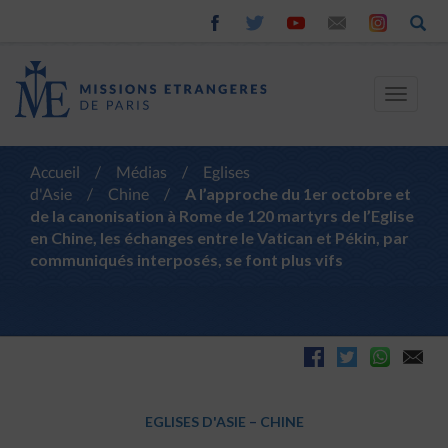
Toggle
navigat
Accueil
/
Médias
/
Eglises
d'Asie
/
Chine
/
A l’approche du 1er octobre et
de la canonisation à Rome de 120 martyrs de l’Eglise
en Chine, les échanges entre le Vatican et Pékin, par
communiqués interposés, se font plus vifs
EGLISES D'ASIE
–
CHINE