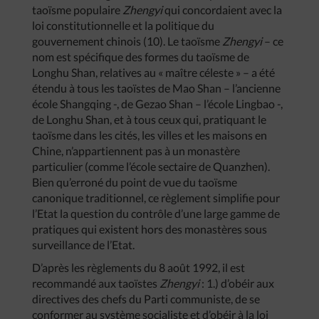
taoïsme populaire
Zhengyi
qui concordaient avec la
loi constitutionnelle et la politique du
gouvernement chinois (10). Le taoïsme
Zhengyi
– ce
nom est spécifique des formes du taoïsme de
Longhu Shan, relatives au « maître céleste » – a été
étendu à tous les taoïstes de Mao Shan – l’ancienne
école Shangqing -, de Gezao Shan – l’école Lingbao -,
de Longhu Shan, et à tous ceux qui, pratiquant le
taoïsme dans les cités, les villes et les maisons en
Chine, n’appartiennent pas à un monastère
particulier (comme l’école sectaire de Quanzhen).
Bien qu’erroné du point de vue du taoïsme
canonique traditionnel, ce règlement simplifie pour
l’Etat la question du contrôle d’une large gamme de
pratiques qui existent hors des monastères sous
surveillance de l’Etat.
D’après les règlements du 8 août 1992, il est
recommandé aux taoïstes
Zhengyi
: 1.) d’obéir aux
directives des chefs du Parti communiste, de se
conformer au système socialiste et d’obéir à la loi