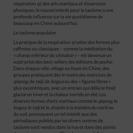
respiration
qi
, des arts martiaux et d’exercices
physiques, le nouvel intérêt pour le taoïsme a une
profonde influence sur la vie quotidienne de
beaucoup en Chine aujourd’hui.
Le taoïsme populaire
La pratique de la respiration
qi
selon des formes plus
raffinées ou classiques – comme la méditation du
« champ inférieur du cinnabar »
– est devenue un
sujet prisé des best-sellers des éditions de poche.
Dans chaque ville, village ou foyer en Chine, des
groupes pratiquent dès le matin des exercices de
qiqong
, de
taiji
, de
bogua
ou des « figures libres »
plus excentriques, avec un entrain qui délie le froid
glacial en hiver et la chaleur torride en été. Les
diverses formes d’arts martiaux comme le
qiqong
, le
bogua
, le
taiji
et le
shaolin
à la manière du nord ou
du sud, provoquent un tel intérêt que des
périodiques publiés par les divers centres de
taoïsme sont vendus dans la rue et dans des points