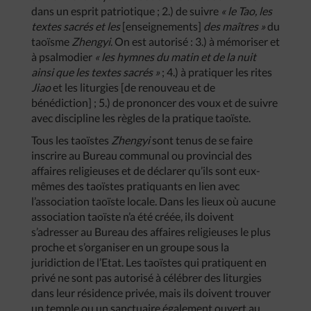
dans un esprit patriotique ; 2.) de suivre
« le Tao, les
textes sacrés et les
[enseignements]
des maîtres »
du
taoïsme
Zhengyi
. On est autorisé : 3.) à mémoriser et
à psalmodier
« les hymnes du matin et de la nuit
ainsi que les textes sacrés »
; 4.) à pratiquer les rites
Jiao
et les liturgies [de renouveau et de
bénédiction] ; 5.) de prononcer des voux et de suivre
avec discipline les règles de la pratique taoïste.
Tous les taoïstes
Zhengyi
sont tenus de se faire
inscrire au Bureau communal ou provincial des
affaires religieuses et de déclarer qu’ils sont eux-
mêmes des taoïstes pratiquants en lien avec
l’association taoïste locale. Dans les lieux où aucune
association taoïste n’a été créée, ils doivent
s’adresser au Bureau des affaires religieuses le plus
proche et s’organiser en un groupe sous la
juridiction de l’Etat. Les taoïstes qui pratiquent en
privé ne sont pas autorisé à célébrer des liturgies
dans leur résidence privée, mais ils doivent trouver
un temple ou un sanctuaire également ouvert au