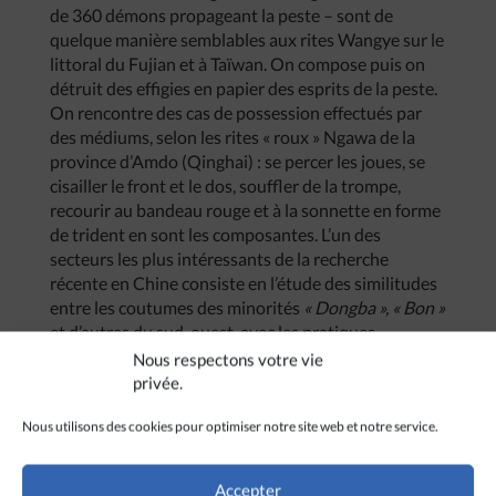
de 360 démons propageant la peste – sont de
quelque manière semblables aux rites Wangye sur le
littoral du Fujian et à Taïwan. On compose puis on
détruit des effigies en papier des esprits de la peste.
On rencontre des cas de possession effectués par
des médiums, selon les rites « roux » Ngawa de la
province d’Amdo (Qinghai) : se percer les joues, se
cisailler le front et le dos, souffler de la trompe,
recourir au bandeau rouge et à la sonnette en forme
de trident en sont les composantes. L’un des
secteurs les plus intéressants de la recherche
récente en Chine consiste en l’étude des similitudes
entre les coutumes des minorités
« Dongba », « Bon »
et d’autres du sud-ouest, avec les pratiques
populaires du style « roux » (non pas
« Zhengyi
Nous respectons votre vie
privée.
Le taoïsme vu de l’intérieur
Les thèmes favoris des universitaires étrangers
Nous utilisons des cookies pour optimiser notre site web et notre service.
d’Europe, du Japon ou des Etats-Unis ne concordent
pas toujours avec les intérêts des universitaires
Accepter