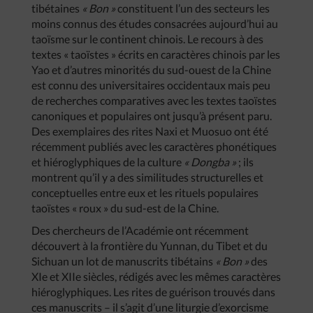
tibétaines
« Bon »
constituent l’un des secteurs les
moins connus des études consacrées aujourd’hui au
taoïsme sur le continent chinois. Le recours à des
textes « taoïstes » écrits en caractères chinois par les
Yao et d’autres minorités du sud-ouest de la Chine
est connu des universitaires occidentaux mais peu
de recherches comparatives avec les textes taoïstes
canoniques et populaires ont jusqu’à présent paru.
Des exemplaires des rites Naxi et Muosuo ont été
récemment publiés avec les caractères phonétiques
et hiéroglyphiques de la culture
« Dongba »
; ils
montrent qu’il y a des similitudes structurelles et
conceptuelles entre eux et les rituels populaires
taoïstes « roux » du sud-est de la Chine.
Des chercheurs de l’Académie ont récemment
découvert à la frontière du Yunnan, du Tibet et du
Sichuan un lot de manuscrits tibétains
« Bon »
des
XIe et XIIe siècles, rédigés avec les mêmes caractères
hiéroglyphiques. Les rites de guérison trouvés dans
ces manuscrits – il s’agit d’une liturgie d’exorcisme