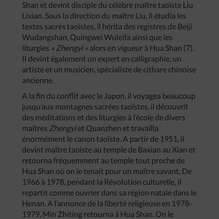
Shan et devint disciple du célèbre maître taoïste Liu
Lixian. Sous la direction du maître Liu, il étudia les
textes sacrés taoïstes, il hérita des registres de Beiji
Wudangshan, Quingwei Wuleifa ainsi que les
liturgies
« Zhengyi »
alors en vigueur à Hua Shan (7).
Il devint également un expert en calligraphie, un
artiste et un musicien, spécialiste de cithare chinoise
ancienne.
A la fin du conflit avec le Japon, il voyagea beaucoup
jusqu’aux montagnes sacrées taoïstes, il découvrit
des méditations et des liturgies à l’école de divers
maîtres
Zhengyi
et Quanzhen et travailla
énormément le canon taoïste. A partir de 1951, il
devint maître taoiste au temple de Baxian au Xian et
retourna fréquemment au temple tout proche de
Hua Shan où on le tenait pour un maître savant. De
1966 à 1978, pendant la Révolution culturelle, il
repartit comme ouvrier dans sa région natale dans le
Henan. A l’annonce de la liberté religieuse en 1978-
1979, Min Zhiting retourna à Hua Shan. On le