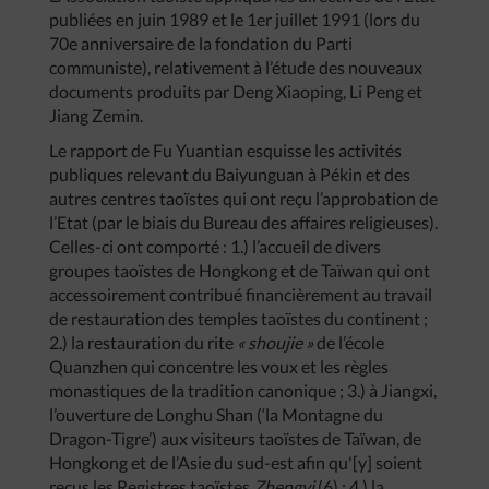
publiées en juin 1989 et le 1er juillet 1991 (lors du
70e anniversaire de la fondation du Parti
communiste), relativement à l’étude des nouveaux
documents produits par Deng Xiaoping, Li Peng et
Jiang Zemin.
Le rapport de Fu Yuantian esquisse les activités
publiques relevant du Baiyunguan à Pékin et des
autres centres taoïstes qui ont reçu l’approbation de
l’Etat (par le biais du Bureau des affaires religieuses).
Celles-ci ont comporté : 1.) l’accueil de divers
groupes taoïstes de Hongkong et de Taïwan qui ont
accessoirement contribué financièrement au travail
de restauration des temples taoïstes du continent ;
2.) la restauration du rite
« shoujie »
de l’école
Quanzhen qui concentre les voux et les règles
monastiques de la tradition canonique ; 3.) à Jiangxi,
l’ouverture de Longhu Shan (‘la Montagne du
Dragon-Tigre’) aux visiteurs taoïstes de Taïwan, de
Hongkong et de l’Asie du sud-est afin qu'[y] soient
reçus les Registres taoïstes
Zhengyi
(6) ; 4.) la