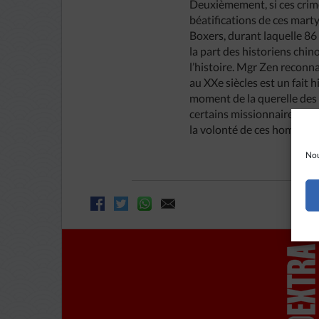
Deuxièmement, si ces crime
béatifications de ces marty
Boxers, durant laquelle 86
la part des historiens chino
l’histoire. Mgr Zen reconna
au XXe siècles est un fait
moment de la querelle des r
certains missionnaires com
la volonté de ces hommes d
Nou