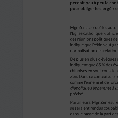
perdait peu à peu le contr
pour obliger le clergé « o
Mgr Zen a accusé les autor
l’Eglise catholique, « offic
des réunions politiques de
indique que Pékin veut gar
normalisation des relations 
De plus en plus d’évêques 
indiquent que 85 % des évêq
chinoises en sont conscient
Zen. Dans ce contexte, les
comme l’ennemi et de forcer
diabolique
s’apparente
à
u
précisé.
Par ailleurs, Mgr Zen est 
se seraient rendus coupable
dans le passé de la part de