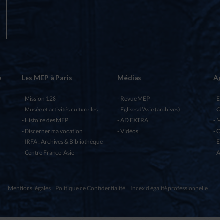
e
Les MEP à Paris
Médias
A
Mission 128
Revue MEP
E
Musée et activités culturelles
Eglises d’Asie (archives)
C
Histoire des MEP
AD EXTRA
M
Discerner ma vocation
Vidéos
C
IRFA : Archives & Bibliothèque
E
Centre France-Asie
A
Mentions légales
Politique de Confidentialité
Index d'égalité professionnelle