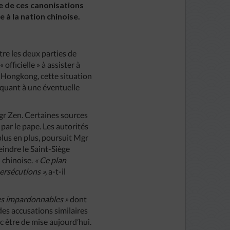
exte de ces canonisations
le à la nation chinoise.
re les deux parties de
officielle » à assister à
 Hongkong, cette situation
 quant à une éventuelle
gr Zen. Certaines sources
par le pape. Les autorités
plus en plus, poursuit Mgr
eindre le Saint-Siège
n chinoise.
«
Ce
plan
ersécutions
»,
a-t-il
es
impardonnables
»
dont
des accusations similaires
c être de mise aujourd’hui.