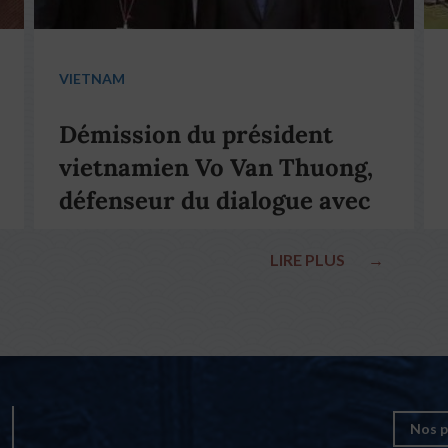
VIETNAM
Démission du président
vietnamien Vo Van Thuong,
défenseur du dialogue avec
le pape François
LIRE PLUS
→
Nos p