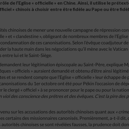
ôle de l’Eglise « officielle » en Chine. Ainsi, il utilise le prét
fficiel » chinois à choisir entre être fidèle au Pape ou être fidè
ités chinoises de mener une nouvelle campagne de répression cont
ielle » et « clandestine », obligeant de nombreux membres de l’Eglise « 
 condamnation de ces canonisations. Selon l’évêque coadjuteur de
der la haute main dans les négociations qu’il mène avec le Vatican
entre lui et le Saint-Siège.
demandent leur légitimation épiscopale au Saint-Père, explique M
ues « officiels » auraient demandé et obtenu d’être ainsi légitimé 
es et se rendent compte que l’Eglise « officielle » leur échappe de 
 canonisations du 1er octobre ont été pour Pékin l’occasion de dép
 le clergé « officiel » à se prononcer pour le pape ou pour la natio
n
viol
des
conscience
des
prêtres
et
des
évêques
.
C’est
la
pire
des
p
revenu sur les accusations des autorités chinoises quant aux
«
crim
s certains des missionnaires canonisés. Premièrement, a-t-il dit, 
s autorités chinoises se sont révélées fausses, la prudence doit don