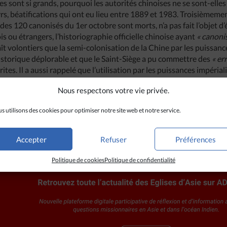
s sont si grands, pourquoi les autorités chinoises ne se sont-elles
rs, béatifications qui ont eu lieu entre 1889 et 1983. Troisièmemen
 des 120 canonisés du 1er octobre sont morts, n’a pas fait l’objet 
is ou étrangers, l’historiographie officielle chinoise ayant
«
canoni
ît volontiers que la semi-colonisation de la Chine par les puissanc
 historique déplorable et que le Saint-Siège a pu commettre des
«
er
ites. Il a aussi rappelé que l’utilisation par les puissances impéria
me prétexte pour entrer en guerre contre la Chine n’allait certain
Nous respectons votre vie privée.
’Eglise.
s utilisons des cookies pour optimiser notre site web et notre service.
Accepter
Refuser
Préférences
Politique de cookies
Politique de confidentialité