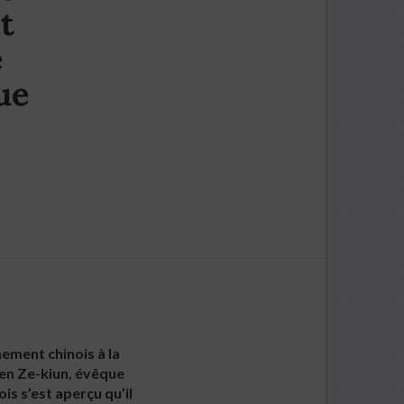
t
e
ue
ement chinois à la
Zen Ze-kiun, évêque
s s’est aperçu qu’il