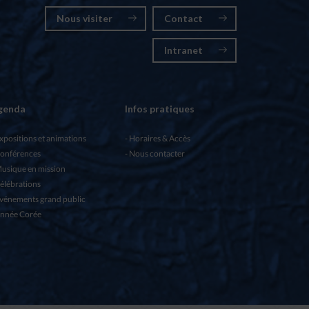
Nous visiter
Contact
Intranet
genda
Infos pratiques
xpositions et animations
Horaires & Accès
onférences
Nous contacter
usique en mission
élébrations
vénements grand public
nnée Corée