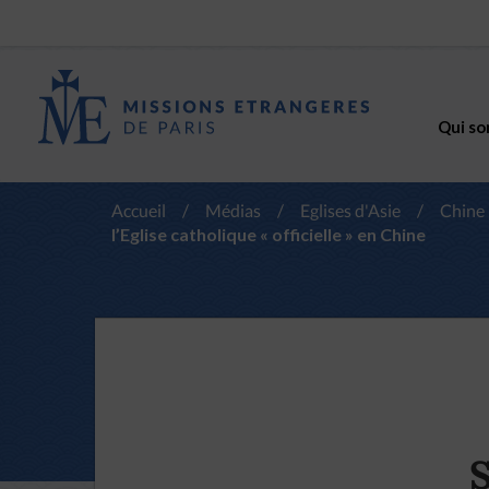
Qui so
Accueil
/
Médias
/
Eglises d'Asie
/
Chine
l’Eglise catholique « officielle » en Chine
S