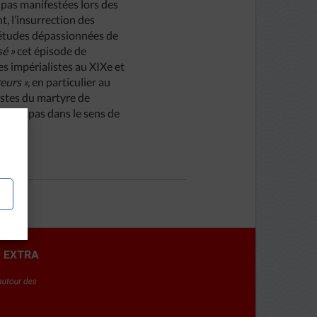
 pas manifestées lors des
t, l’insurrection des
d’études dépassionnées de
sé
»
cet épisode de
es impérialistes au XIXe et
reurs
»,
en particulier au
listes du martyre de
ement pas dans le sens de