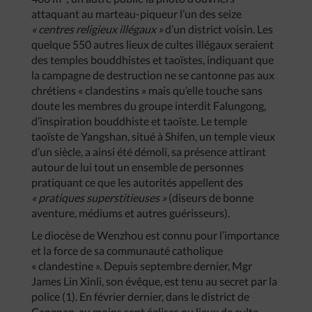
attaquant au marteau-piqueur l’un des seize
«
centres
religieux
illégaux
»
d’un district voisin. Les
quelque 550 autres lieux de cultes illégaux seraient
des temples bouddhistes et taoïstes, indiquant que
la campagne de destruction ne se cantonne pas aux
chrétiens « clandestins » mais qu’elle touche sans
doute les membres du groupe interdit Falungong,
d’inspiration bouddhiste et taoïste. Le temple
taoïste de Yangshan, situé à Shifen, un temple vieux
d’un siècle, a ainsi été démoli, sa présence attirant
autour de lui tout un ensemble de personnes
pratiquant ce que les autorités appellent des
«
pratiques
superstitieuses
»
(diseurs de bonne
aventure, médiums et autres guérisseurs).
Le diocèse de Wenzhou est connu pour l’importance
et la force de sa communauté catholique
« clandestine ». Depuis septembre dernier, Mgr
James Lin Xinli, son évêque, est tenu au secret par la
police (1). En février dernier, dans le district de
Cangnan, au moins sept églises ou lieux de culte