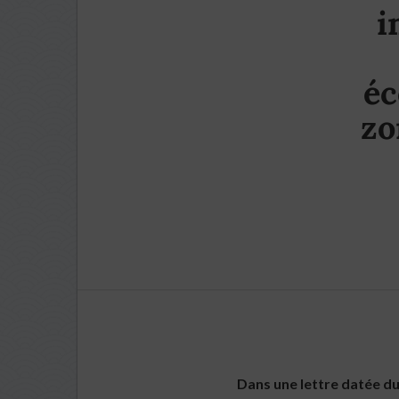
i
éc
zo
Dans une lettre datée d