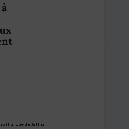
 à
aux
ent
catholique de Jaffna,