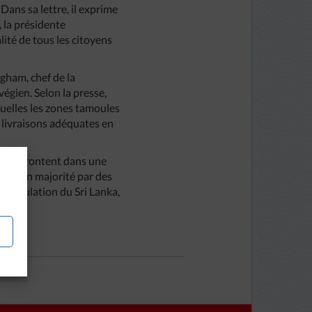
ans sa lettre, il exprime
,
la présidente
lité de tous les citoyens
gham, chef de la
égien. Selon la presse,
uelles les zones tamoules
 livraisons adéquates en
 s’affrontent dans une
lées en majorité par des
a population du Sri Lanka,