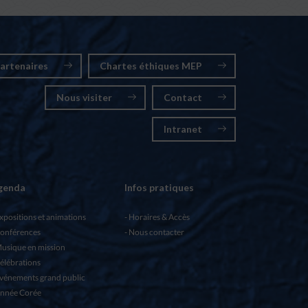
artenaires
Chartes éthiques MEP
Nous visiter
Contact
Intranet
genda
Infos pratiques
xpositions et animations
Horaires & Accès
onférences
Nous contacter
usique en mission
élébrations
vénements grand public
nnée Corée