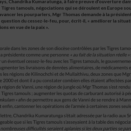
pays, Chandrika Kumaratunga, à faire preuve d’ouverture dans
Tigres tamouls, négociations qui se déroulent en Europe sous
 avancer les pourparlers, Mgr Thomas demande à la président
question du cessez-le-feu, pour, écrit-il, « améliorer la situati
ons en vue de la paix ».
torale dans les zones de son diocèse contrôlées par les Tigres tam
 à la présidente comme une personne
« au fait de la situation réelle »
r un éventuel cessez-le-feu avec les Tigres tamouls, le gouverneme
ugmenter les livraisons de denrées alimentaires, de médicaments e
 les régions de Kilinochchi et de Mullaithivu, deux zones que Mgr
2000 et dont il a pu constater combien elles étaient affectées par
la région de Vanni, une région de jungle où Mgr Thomas s’est rendu 
s Tigres tamouls ; augmenter les quotas de carburant autorisé à pén
amkulam »
afin de permettre aux gens de Vanni de se rendre à Mannar
et enfin, cantonner les opérations de l’armée à certaines zones seu
te lettre, Chandrika Kumaratunga s’était adressée par la radio aux S
ageable que si les Tigres tamouls s’asseyaient à la table des négoc
 nombreuses difficultés seraient aplanies si les deux parties se parl