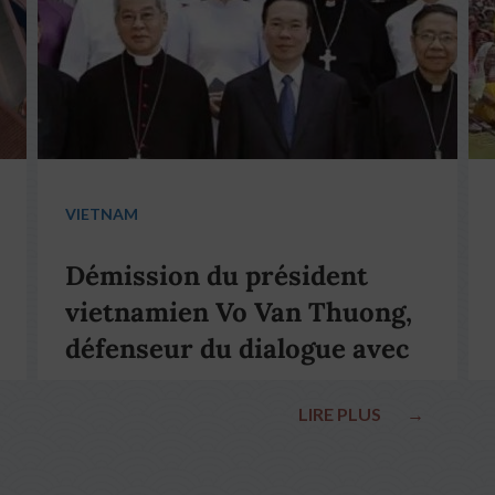
VIETNAM
Démission du président
vietnamien Vo Van Thuong,
défenseur du dialogue avec
le pape François
LIRE PLUS
→