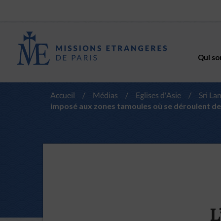
Qui so
Accueil
/
Médias
/
Eglises d'Asie
/
Sri La
imposé aux zones tamoules où se déroulent d
L