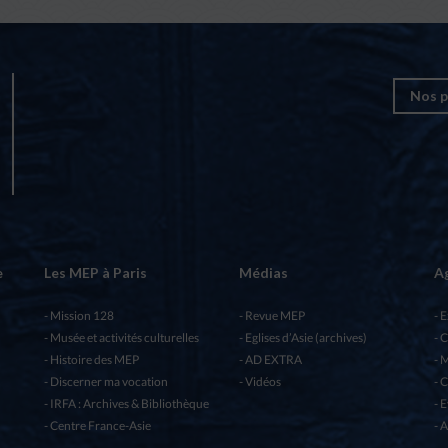
Nos p
e
Les MEP à Paris
Médias
A
Mission 128
Revue MEP
E
Musée et activités culturelles
Eglises d’Asie (archives)
C
Histoire des MEP
AD EXTRA
M
Discerner ma vocation
Vidéos
C
IRFA : Archives & Bibliothèque
E
Centre France-Asie
A