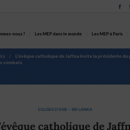
mmes-nous ?
Les MEP dans le monde
Les MEP à Paris
nka
/
L’évêque catholique de Jaffna invite la présidente d
es combats
EGLISES D'ASIE
–
SRI LANKA
’évêque catholique de Jaff