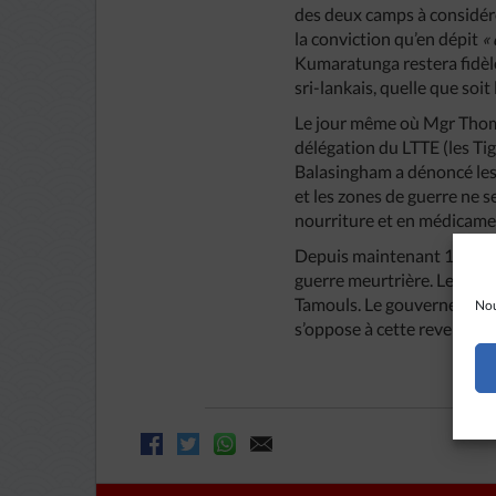
des deux camps à considére
la conviction qu’en dépit
«
Kumaratunga restera fidèle
sri-lankais, quelle que soi
Le jour même où Mgr Thomas
délégation du LTTE (les Tig
Balasingham a dénoncé les 
et les zones de guerre ne 
nourriture et en médicame
Depuis maintenant 18 ans, 
guerre meurtrière. Les Tig
Tamouls. Le gouvernement, 
Nou
s’oppose à cette revendica