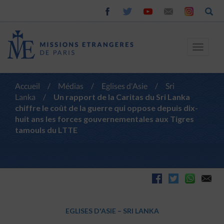
Toggle
navigat
Accueil
/
Médias
/
Eglises d'Asie
/
Sri
Lanka
/
Un rapport de la Caritas du Sri Lanka
chiffre le coût de la guerre qui oppose depuis dix-
huit ans les forces gouvernementales aux Tigres
tamouls du LTTE
EGLISES D'ASIE
–
SRI LANKA