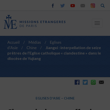
Toggle
navigat
Accueil
/
Médias
/
Eglises
d'Asie
/
Chine
/
Jiangxi : interpellation de seize
prêtres de l’Eglise catholique « clandestine » dans le
diocèse de Yujiang
EGLISES D'ASIE
–
CHINE