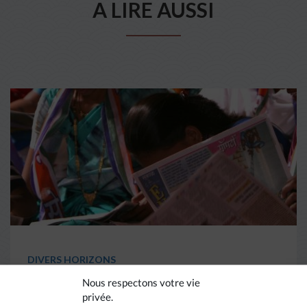
A LIRE AUSSI
DIVERS HORIZONS
Nous respectons votre vie
La revue de presse de la
privée.