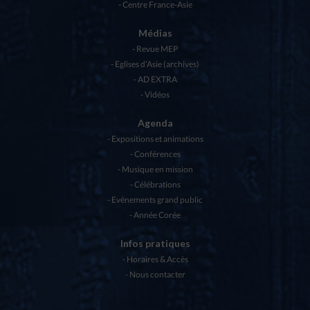
Centre France-Asie
Médias
Revue MEP
Eglises d’Asie (archives)
AD EXTRA
Vidéos
Agenda
Expositions et animations
Conférences
Musique en mission
Célébrations
Evénements grand public
Année Corée
Infos pratiques
Horaires & Accès
Nous contacter