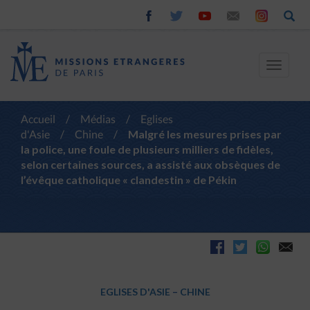
Toggle
navigat
Accueil
/
Médias
/
Eglises
d'Asie
/
Chine
/
Malgré les mesures prises par
la police, une foule de plusieurs milliers de fidèles,
selon certaines sources, a assisté aux obsèques de
l’évêque catholique « clandestin » de Pékin
EGLISES D'ASIE
–
CHINE