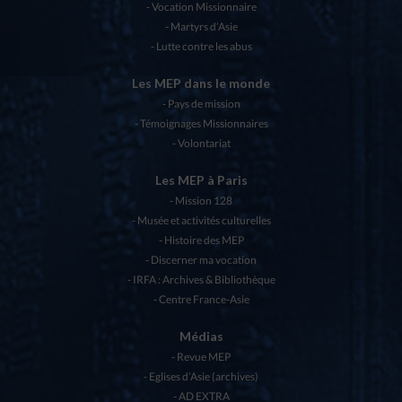
Vocation Missionnaire
Martyrs d’Asie
Lutte contre les abus
Les MEP dans le monde
Pays de mission
Témoignages Missionnaires
Volontariat
Les MEP à Paris
Mission 128
Musée et activités culturelles
Histoire des MEP
Discerner ma vocation
IRFA : Archives & Bibliothèque
Centre France-Asie
Médias
Revue MEP
Eglises d’Asie (archives)
AD EXTRA