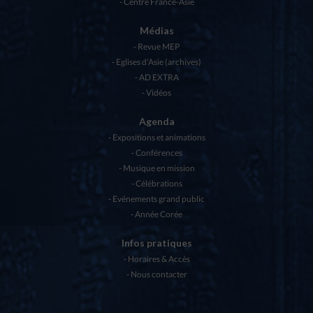
Centre France-Asie
Médias
Revue MEP
Eglises d’Asie (archives)
AD EXTRA
Vidéos
Agenda
Expositions et animations
Conférences
Musique en mission
Célébrations
Evénements grand public
Année Corée
Infos pratiques
Horaires & Accès
Nous contacter