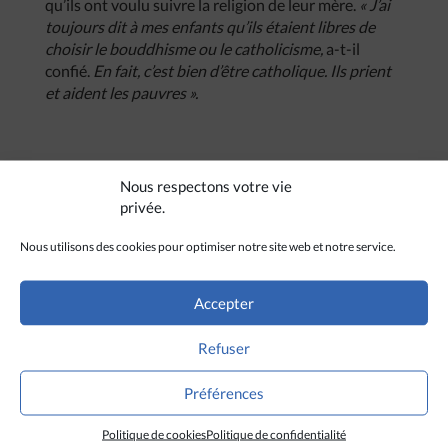
qu’ils ont voulu suivre la religion de leur mère.
« J’ai
toujours dit à mes enfants qu’ils étaient libres de
choisir le bouddhisme ou le catholicisme,
a-t-il
confié.
En fait, c’est bien d’être catholique. Ils prient
et aident les pauvres ».
Nous respectons votre vie
privée.
Nous utilisons des cookies pour optimiser notre site web et notre service.
Accepter
Refuser
Préférences
Politique de cookies
Politique de confidentialité