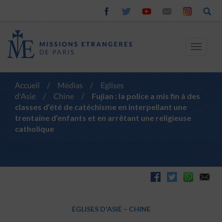
Toggle
navigat
Accueil
/
Médias
/
Eglises
d'Asie
/
Chine
/
Fujian : la police a mis fin à des
classes d’été de catéchisme en interpellant une
trentaine d’enfants et en arrêtant une religieuse
catholique
EGLISES D'ASIE
–
CHINE