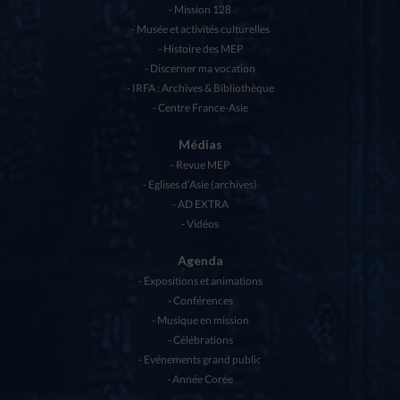
Mission 128
Musée et activités culturelles
Histoire des MEP
Discerner ma vocation
IRFA : Archives & Bibliothèque
Centre France-Asie
Médias
Revue MEP
Eglises d’Asie (archives)
AD EXTRA
Vidéos
Agenda
Expositions et animations
Conférences
Musique en mission
Célébrations
Evénements grand public
Année Corée