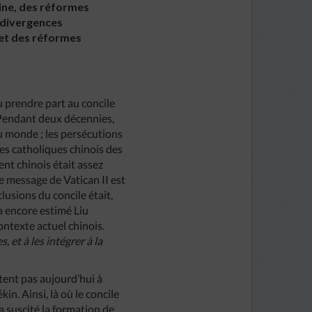
hine, des réformes
s divergences
jet des réformes
u prendre part au concile
. Pendant deux décennies,
du monde ; les persécutions
les catholiques chinois des
ent chinois était assez
e message de Vatican II est
lusions du concile était,
 a encore estimé Liu
ontexte actuel chinois.
et à les intégrer à la
tent pas aujourd’hui à
n. Ainsi, là où le concile
 a suscité la formation de