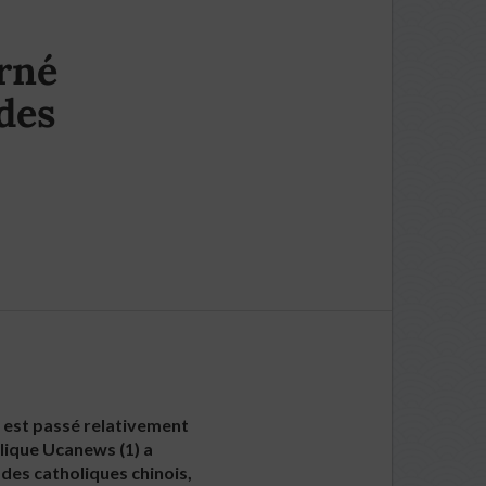
urné
 des
I est passé relativement
lique Ucanews (1) a
 des catholiques chinois,