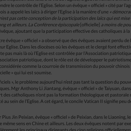
ndre le contrôle de l’Eglise. Selon un évêque « officiel » cité par l’
is a appelé les laïcs à diriger l’Eglise à la manière d’une
« démocrat
n’est pas cette conception de la participation des laïcs qui est mise
ng et ailleurs. La Conférence épiscopale
[officielle]
a moins de pou
évêque, ajoutant que la participation effective des catholiques à la
tre évêque « officiel » a observé que des évêques avaient perdu de
r Eglise. Dans les diocèses où les évêques et le clergé font effec
te pas mais là où l’Eglise est contrôlée par l’Association patriotique
ssociation patriotique, dont le rôle est de développer le patriotism
t considérée comme la courroie de transmission du pouvoir chinois s
cielle » qui lui est soumise.
iciels », le problème aujourd’hui n’est pas tant la question du pouvo
ques. Mgr Anthony Li Jiantang, évêque « officiel » de Taiyuan, dans
art des catholiques n’ont pas la formation théologique et pastoral
 au sein de l’Eglise. A cet égard, le concile Vatican II signifie peu 
 Pius Jin Peixian, évêque « officiel » de Peixian, dans le Liaoning, 
 le même sens en Chine et ailleurs. Les deux évêques notent par ex
èrement les principaux dirigeants des cinq religions officielleme