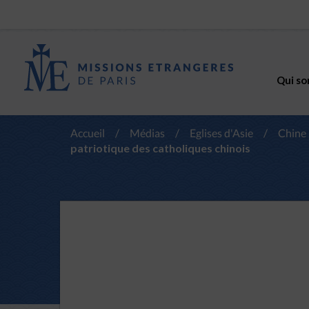
Qui so
Accueil
/
Médias
/
Eglises d'Asie
/
Chine
patriotique des catholiques chinois