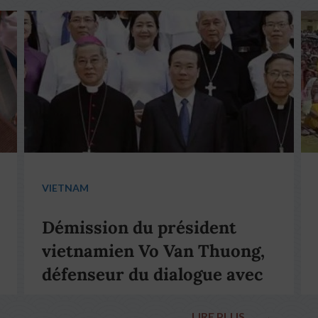
VIETNAM
Démission du président
vietnamien Vo Van Thuong,
défenseur du dialogue avec
le pape François
LIRE PLUS
→