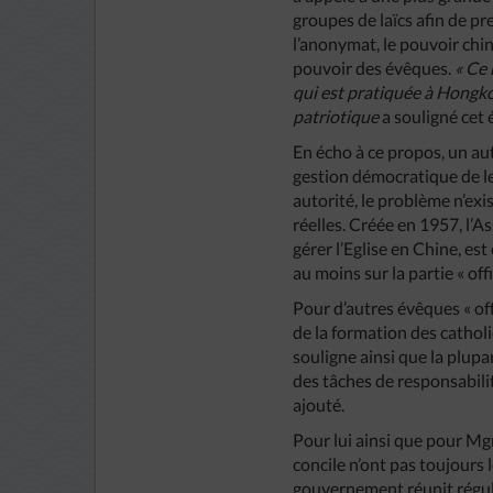
groupes de laïcs afin de pre
l’anonymat, le pouvoir chino
pouvoir des évêques.
« Ce 
qui est pratiquée à Hongko
patriotique
a souligné cet 
En écho à ce propos, un au
gestion démocratique de leu
autorité, le problème n’exis
réelles. Créée en 1957, l’A
gérer l’Eglise en Chine, es
au moins sur la partie « offi
Pour d’autres évêques « off
de la formation des catholi
souligne ainsi que la plup
des tâches de responsabilité
ajouté.
Pour lui ainsi que pour Mgr
concile n’ont pas toujours
gouvernement réunit réguli