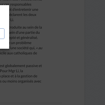
pour ces responsables
rmettent d’entretenir une
e-là, déclarent les deux
e Mgr Li.
 été introduite au sein de la
art au sein d’une partie du
en accepté et généralisé.
II, pose un problème
 sein d’une société qui,
« au
fficile aux catholiques de
e est globalement passive et
Pour Mgr Li, la
 place et à la gestion de
lus ou moins organisés avec