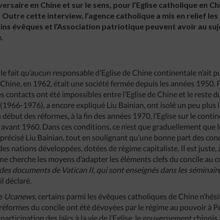
versaire en Chine et sur le sens, pour l’Eglise catholique en C
 Outre cette interview, l’agence catholique a mis en relief le
ins évêques et l’Association patriotique peuvent avoir au su
.
le fait qu’aucun responsable d’Eglise de Chine continentale n’ait p
la Chine, en 1962, était une société fermée depuis les années 1950
s contacts ont été impossibles entre l’Eglise de Chine et le reste 
 (1966-1976), a encore expliqué Liu Bainian, ont isolé un peu plus 
 début des réformes, à la fin des années 1970, l’Eglise sur le contin
t avant 1960. Dans ces conditions, ce n’est que graduellement que l
a précisé Liu Bainian, tout en soulignant qu’une bonne part des conc
des nations développées, dotées de régime capitaliste. Il est juste,
ine cherche les moyens d’adapter les éléments clefs du concile au c
s documents de Vatican II, qui sont enseignés dans les séminaires, 
il déclaré.
ce
Ucanews
, certains parmi les évêques catholiques de Chine n’hési
réformes du concile ont été dévoyées par le régime au pouvoir à Péki
participation des laïcs à la vie de l’Eglise, le gouvernement chinois