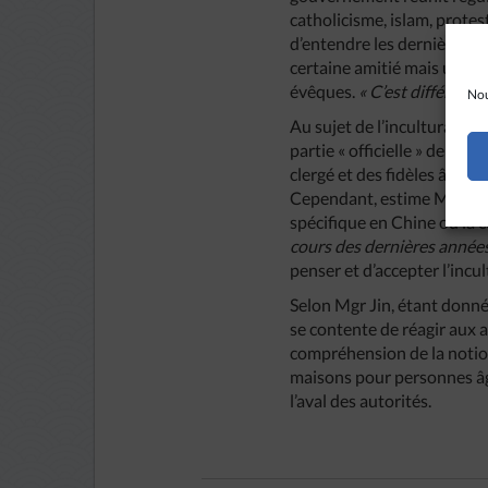
catholicisme, islam, protes
d’entendre les dernières or
certaine amitié mais un dia
évêques.
« C’est différent 
Nou
Au sujet de l’inculturation,
partie « officielle » de l’E
clergé et des fidèles âgés,
Cependant, estime Mgr Li, 
spécifique en Chine où la c
cours des dernières années
penser et d’accepter l’incul
Selon Mgr Jin, étant donné 
se contente de réagir aux 
compréhension de la notion 
maisons pour personnes âgé
l’aval des autorités.