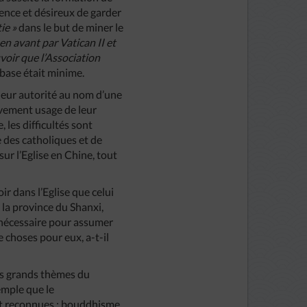
agence et désireux de garder
ie »
dans le but de miner le
 en avant par Vatican II et
voir que l’Association
 base était minime.
 leur autorité au nom d’une
tivement usage de leur
, les difficultés sont
e des catholiques et de
ur l’Eglise en Chine, tout
ir dans l’Eglise que celui
 la province du Shanxi,
e nécessaire pour assumer
de choses pour eux, a-t-il
les grands thèmes du
emple que le
nt reconnues : bouddhisme,