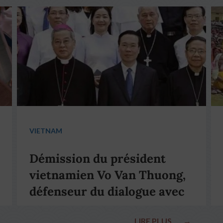
VIETNAM
Démission du président
vietnamien Vo Van Thuong,
défenseur du dialogue avec
le pape François
LIRE PLUS
→