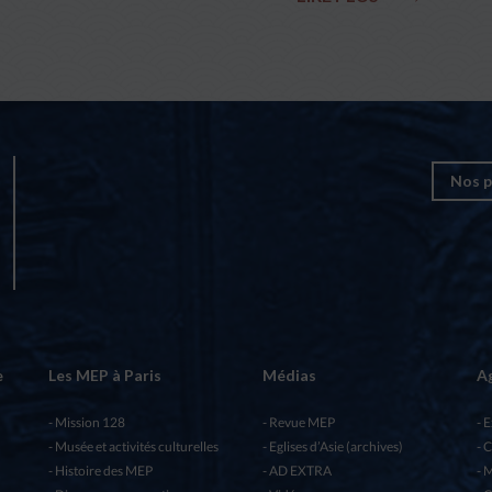
Nos p
e
Les MEP à Paris
Médias
A
Mission 128
Revue MEP
E
Musée et activités culturelles
Eglises d’Asie (archives)
C
Histoire des MEP
AD EXTRA
M