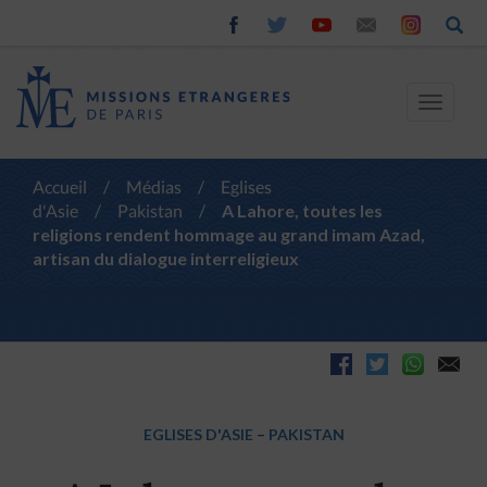
Toggle
navigat
Accueil
/
Médias
/
Eglises
d'Asie
/
Pakistan
/
A Lahore, toutes les
religions rendent hommage au grand imam Azad,
artisan du dialogue interreligieux
EGLISES D'ASIE
–
PAKISTAN