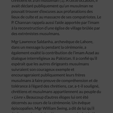
chrétiens et à un musulman (1). A cette occasion, il
avait déclaré publiquement qu’un musulman ne
pouvait trouver d’excuses aux profanations des
lieux de culte et au massacre de ses compatriotes. Le
P. Channan rappela aussi l’aide apportée par l’imam
à la reconstruction d’une église de village brûlée par
des extrémistes musulmans.
Mgr Lawrence Saldanha, archevêque de Lahore,
dans un message lu pendant la cérémonie, a
également exalté la contribution de l’imam Azad au
dialogue interreligieux au Pakistan. Il a confié qu’il
espérait que les autres dirigeants musulmans
suivraient son courageux exemple et
encourageraient publiquement leurs frères
musulmans à faire preuve de compréhension et de
tolérance à l’égard des chrétiens, car, a-t-il souligné,
chrétiens et musulmans appartiennent au peuple du
« Livre ».
Beaucoup d’autres éloges lui ont été
décernés au cours de la cérémonie. Un évêque
épiscopalien, Mgr William Swing, a dit de lui qu’il