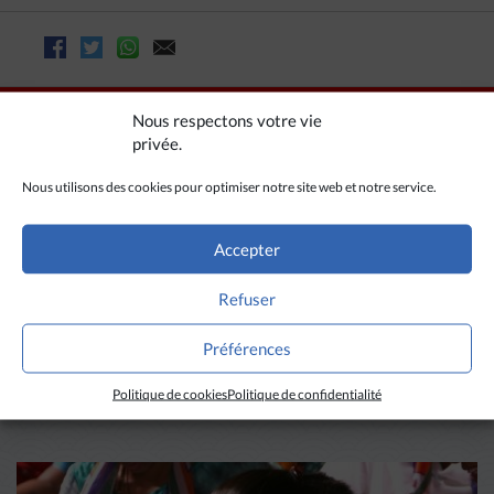
Nous respectons votre vie
privée.
Nous utilisons des cookies pour optimiser notre site web et notre service.
Accepter
Refuser
A LIRE AUSSI
Préférences
Politique de cookies
Politique de confidentialité