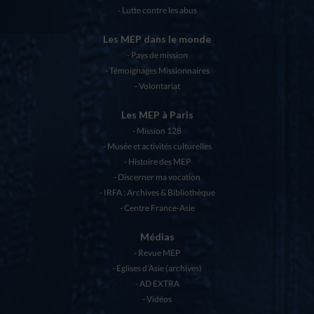
Lutte contre les abus
Les MEP dans le monde
Pays de mission
Témoignages Missionnaires
Volontariat
Les MEP à Paris
Mission 128
Musée et activités culturelles
Histoire des MEP
Discerner ma vocation
IRFA : Archives & Bibliothèque
Centre France-Asie
Médias
Revue MEP
Eglises d’Asie (archives)
AD EXTRA
Vidéos