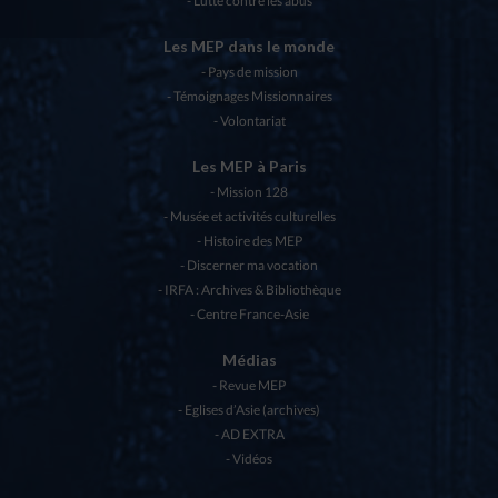
Lutte contre les abus
Les MEP dans le monde
Pays de mission
Témoignages Missionnaires
Volontariat
Les MEP à Paris
Mission 128
Musée et activités culturelles
Histoire des MEP
Discerner ma vocation
IRFA : Archives & Bibliothèque
Centre France-Asie
Médias
Revue MEP
Eglises d’Asie (archives)
AD EXTRA
Vidéos