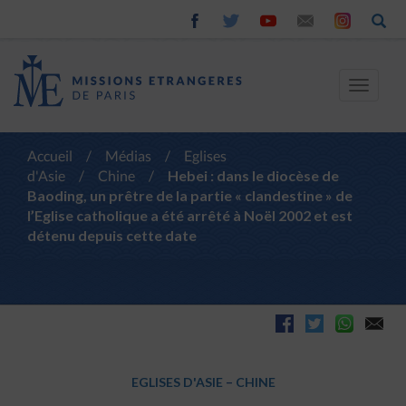
Toggle
navigat
Accueil
/
Médias
/
Eglises
d'Asie
/
Chine
/
Hebei : dans le diocèse de
Baoding, un prêtre de la partie « clandestine » de
l’Eglise catholique a été arrêté à Noël 2002 et est
détenu depuis cette date
EGLISES D'ASIE
–
CHINE