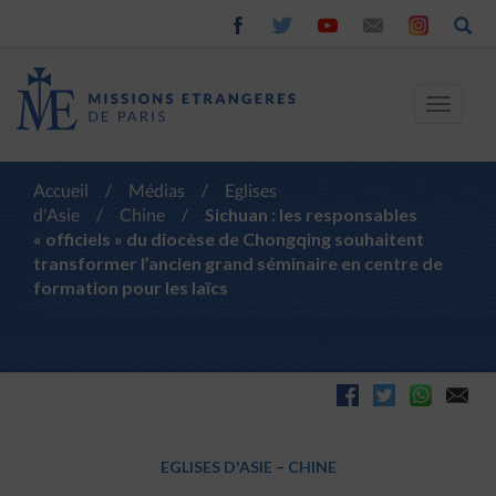
Toggle
navigat
Accueil
/
Médias
/
Eglises
d'Asie
/
Chine
/
Sichuan : les responsables
« officiels » du diocèse de Chongqing souhaitent
transformer l’ancien grand séminaire en centre de
formation pour les laïcs
EGLISES D'ASIE
–
CHINE