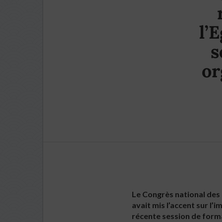
l’
s
or
Le Congrès national des r
avait mis l’accent sur l’
récente session de forma