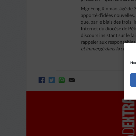
Mgr Feng Xinmao, âgé de 39 
apporté d’idées nouvelles.
que, par le biais des trois l
Internet du diocèse de Péki
discours insistant sur le fa
rappeler aux responsables 
et immergé dans la culture 
Nou