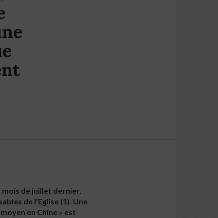
e
une
ue
ent
mois de juillet dernier,
ables de l’Eglise (1). Une
 moyen en Chine » est