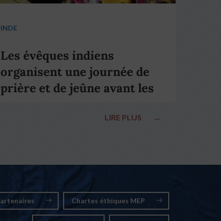
INDE
Les évêques indiens
organisent une journée de
prière et de jeûne avant les
élections nationales
LIRE PLUS
→
artenaires
Chartes éthiques MEP