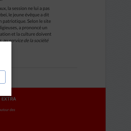
x, la session ne lui a pas
ei, le jeune évêque a dit
on patriotique. Selon le site
eligieuses, a prononcé un
nation et la culture doivent
s, au service de la société