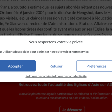
ans, a toutefois estimé que les sujets abordés n’étant pas nouveau
 Ordonné le 6 janvier 2004 pour le diocèse de Hengshui, dans le Heb
ieux visités, le plus clair de la session avait été consacré à l’éducati
n, Ye Xiaowen, directeur de l’Administration d’Etat des Affaires r
it que les leçons tirées des conflits ayant mis aux prises l’Eglise, la 
actuels de l’Eglise l’importance de se montrer
« loyal envers le pay
».
Nous respectons votre vie privée.
s utilisons des cookies pour optimiser notre site web et notre service.
Accepter
Refuser
Préférences
Politique de cookies
Politique de confidentialité