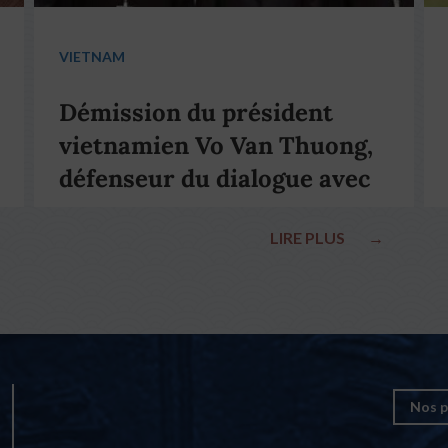
VIETNAM
Démission du président
vietnamien Vo Van Thuong,
défenseur du dialogue avec
le pape François
LIRE PLUS
→
Nos p