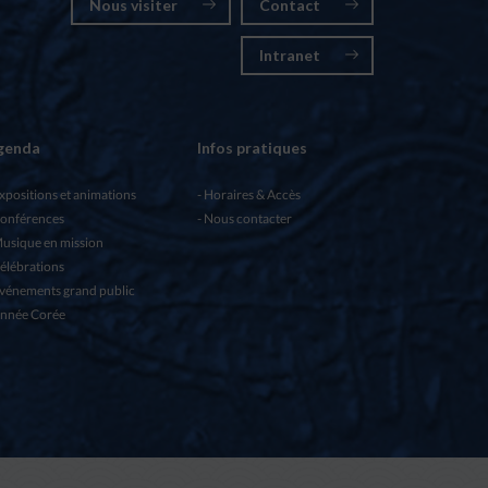
Nous visiter
Contact
Intranet
genda
Infos pratiques
xpositions et animations
Horaires & Accès
onférences
Nous contacter
usique en mission
élébrations
vénements grand public
nnée Corée