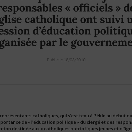
responsables « officiels » d
Eglise catholique ont suivi 
ession d’éducation politiq
ganisée par le gouvernem
Publié le 18/03/2010
eprésentants catholiques, qui s’est tenu à Pékin au début du 
importance de « l’éducation politique » du clergé et des respons
tion destinée aux « catholiques patriotiques jeunes et d’âge