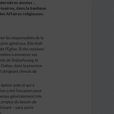
dernières années -,
 Huairou, dans la banlieue
es Affaires religieuses.
mer les responsables de la
ires généraux. Elle était
de l’Eglise. Si des sessions
première à emmener ses
rès de Shijiazhuang, le
e Dalian, dans la province
ut dirigeant chinois de
épisco-pale et qui a
ion a été l’occasion pour
 temps généralement très
à propos du besoin de
récisant – sans autre
e.