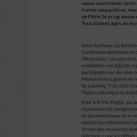
venue concrétiser cette 
trente-cinq prêtres, deux
de Pékin, le programme c
Tous étaient âgés de moi
Selon Anthony Liu Bainian, 
Conférence épiscopale et de
l’illustration
« du soin et d
semblables ont déjà été or
participants sur des sites
Mémorial de la guerre de ré
du Liaoning. Trois sites ch
l’Eglise catholique se doit 
Pour le P. Ma Yinglin, qui
récemment été désigné pour 
les jeunes évêques de se r
remplis leur interdisent h
former des ressources huma
précision – que les débats a