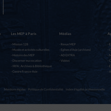
e
Les MEP à Paris
Médias
A
Mission 128
Revue MEP
E
Musée et activités culturelles
Eglises d’Asie (archives)
C
Histoire des MEP
AD EXTRA
M
Discerner ma vocation
Vidéos
C
IRFA : Archives & Bibliothèque
E
Centre France-Asie
A
Mentions légales
Politique de Confidentialité
Index d'égalité professionnelle