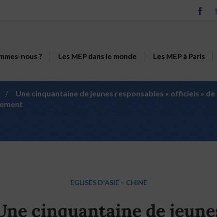
mmes-nous ?
Les MEP dans le monde
Les MEP à Paris
/
Une cinquantaine de jeunes responsables « officiels » de 
rnement
EGLISES D'ASIE
–
CHINE
Une cinquantaine de jeune