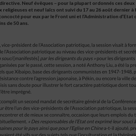
directive. Neuf évêques – pour la plupart ordonnés ces deux 
 religieuses et neuf laïcs ont suivi du 17 au 26 août dernier à
oncocté pour eux par le Front uni et l’Administration d’Etat d
ns de 50 ans.
vice-président de l’Association patriotique, la session visait à for
 l’Association patriotique au niveau des vice-présidents et secréta
u souci
[manifestés]
par les dirigeants du pays »
pour les dirigeants 
ganisées par le passé, cette session, a noté Anthony Liu, a été la 
 tels que Xibaipo, base des dirigeants communistes en 1947-1948, p
sistance contre l’agression japonaise, à Pékin, ou encore la ville d
oisis sans doute pour illustrer le fort caractère patriotique dont to
d’être imprégné.
 accomplit un second mandat de secrétaire général de la Conférence 
être l’un des vice-présidents de l’Association patriotique, la sess
encontrer et de mieux se connaître, occasion que leurs emplois du
abituellement.
« Des responsables de l’Etat ont exprimé leur souci 
ines pour le pays ainsi que pour l’Eglise en Chine
a-t-il ajouté, p
vaient été vifs sur des sujets tels que l’inculturation et la théologi