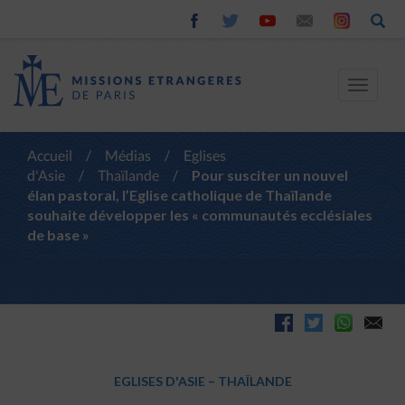
Toggle
navigat
Accueil
/
Médias
/
Eglises
d'Asie
/
Thaïlande
/
Pour susciter un nouvel
élan pastoral, l’Eglise catholique de Thaïlande
souhaite développer les « communautés ecclésiales
de base »
EGLISES D'ASIE
–
THAÏLANDE