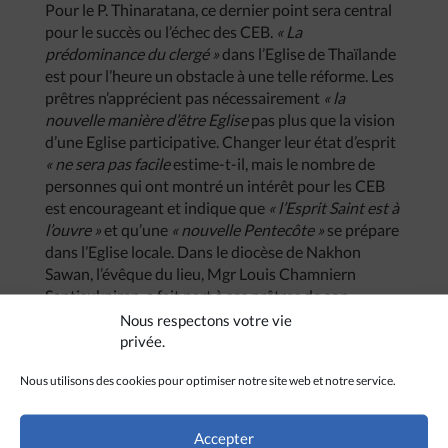
Pour le P. Thinaratana, ce dernier point sera central
pour le succès ou l’échec des CEB.
« La
prédominance du clergé »
dans l’Eglise de Thaïlande
est pour l’heure un obstacle à une telle réforme. Les
prêtres n’apprécient pas nécessairement
« la
nouvelle manière d’être Eglise
pas plus que la vision
d’une Eglise participative. Changer leur état d’esprit
« ne sera pas facile
estime-t-il, mais le nombre de
personnes qui ont montré un intérêt pour les CEB
est encourageant et indique que
« l’Esprit Saint est à
l’ouvre »
et qu’une
« nouvelle Pentecôte »
se prépare
dans l’Eglise locale. Dans le diocèse de Nakhon
Sawan, l’évêque du lieu, Mgr Louis Chamniern
Santisukniran, a fait part à ses prêtres de son
intention de vouloir lancer dans son diocèse cette
Nous respectons votre vie
pastorale fondée sur les communautés ecclésiales
privée.
de base.
Nous utilisons des cookies pour optimiser notre site web et notre service.
Accepter