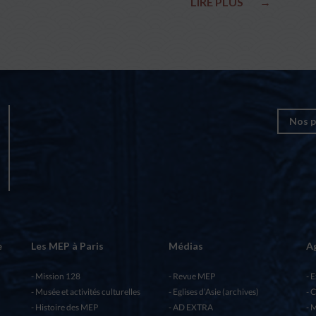
LIRE PLUS
→
Nos p
e
Les MEP à Paris
Médias
A
Mission 128
Revue MEP
E
Musée et activités culturelles
Eglises d’Asie (archives)
C
Histoire des MEP
AD EXTRA
M