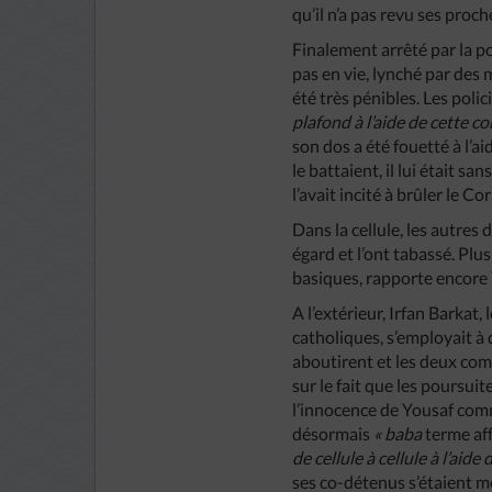
qu’il n’a pas revu ses proch
Finalement arrêté par la po
pas en vie, lynché par des 
été très pénibles. Les polic
plafond à l’aide de cette c
son dos a été fouetté à l’a
le battaient, il lui était 
l’avait incité à brûler le Co
Dans la cellule, les autres
égard et l’ont tabassé. Plu
basiques, rapporte encore 
A l’extérieur, Irfan Barkat
catholiques, s’employait à 
aboutirent et les deux com
sur le fait que les poursui
l’innocence de Yousaf comm
désormais
« baba
terme af
de cellule à cellule à l’aid
ses co-détenus s’étaient mê