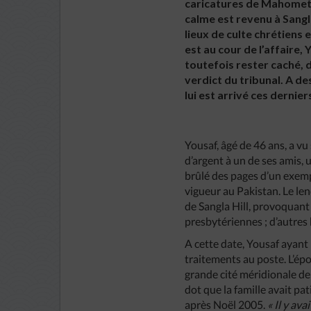
caricatures de Mahomet e
calme est revenu à Sangla
lieux de culte chrétiens 
est au cour de l’affaire, 
toutefois rester caché, 
verdict du tribunal. A de
lui est arrivé ces dernier
Yousaf, âgé de 46 ans, a v
d’argent à un de ses amis,
brûlé des pages d’un exempl
vigueur au Pakistan. Le len
de Sangla Hill, provoquant 
presbytériennes ; d’autres 
A cette date, Yousaf ayant p
traitements au poste. L’épo
grande cité méridionale de
dot que la famille avait pa
après Noël 2005.
« Il y av