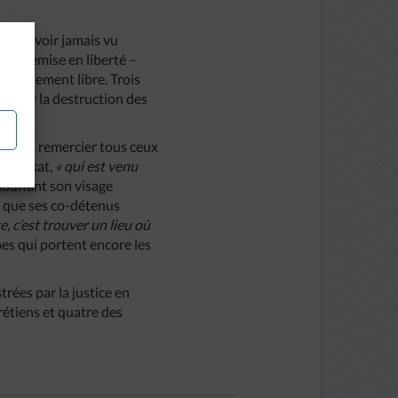
aré n’avoir jamais vu
é la remise en liberté –
s totalement libre. Trois
s pour la destruction des
 tient à remercier tous ceux
n Barkat,
« qui est venu
mouflant son visage
nt que ses co-détenus
e, c’est trouver un lieu où
bes qui portent encore les
rées par la justice en
étiens et quatre des