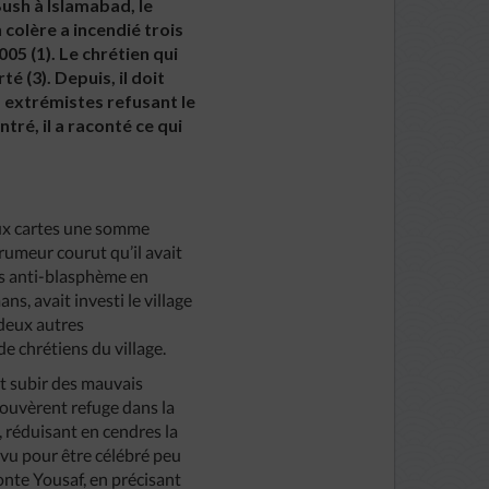
ush à Islamabad, le
 colère a incendié trois
05 (1). Le chrétien qui
té (3). Depuis, il doit
s extrémistes refusant le
tré, il a raconté ce qui
aux cartes une somme
rumeur courut qu’il avait
ois anti-blasphème en
s, avait investi le village
 deux autres
e chrétiens du village.
ait subir des mauvais
trouvèrent refuge dans la
, réduisant en cendres la
révu pour être célébré peu
onte Yousaf, en précisant