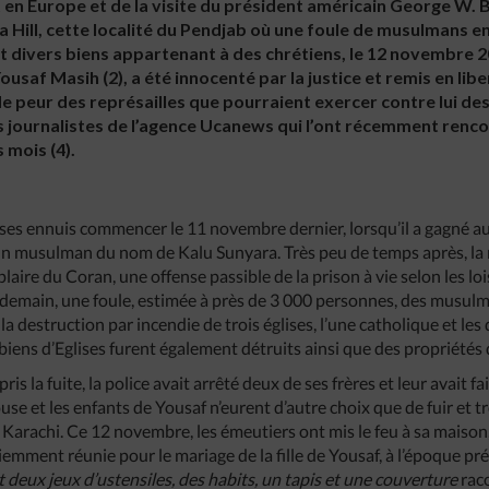
n Europe et de la visite du président américain George W. B
 Hill, cette localité du Pendjab où une foule de musulmans en
et divers biens appartenant à des chrétiens, le 12 novembre 20
Yousaf Masih (2), a été innocenté par la justice et remis en liber
de peur des représailles que pourraient exercer contre lui de
s journalistes de l’agence Ucanews qui l’ont récemment rencon
s mois (4).
u ses ennuis commencer le 11 novembre dernier, lorsqu’il a gagné 
 un musulman du nom de Kalu Sunyara. Très peu de temps après, la 
aire du Coran, une offense passible de la prison à vie selon les l
demain, une foule, estimée à près de 3 000 personnes, des musulman
la destruction par incendie de trois églises, l’une catholique et les
biens d’Eglises furent également détruits ainsi que des propriétés d
ris la fuite, la police avait arrêté deux de ses frères et leur avait f
use et les enfants de Yousaf n’eurent d’autre choix que de fuir et 
 Karachi. Ce 12 novembre, les émeutiers ont mis le feu à sa maison
tiemment réunie pour le mariage de la fille de Yousaf, à l’époque p
ait deux jeux d’ustensiles, des habits, un tapis et une couverture
rac