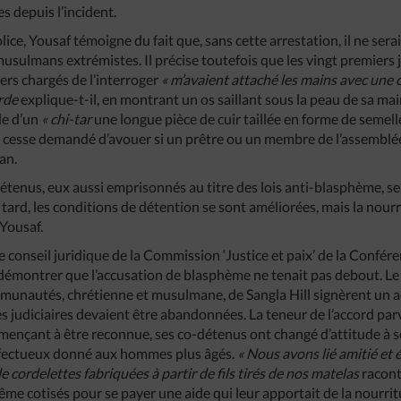
es depuis l’incident.
lice, Yousaf témoigne du fait que, sans cette arrestation, il ne ser
musulmans extrémistes. Il précise toutefois que les vingt premiers 
iers chargés de l’interroger
« m’avaient attaché les mains avec une
orde
explique-t-il, en montrant un os saillant sous la peau de sa mai
ide d’un
« chi-tar
une longue pièce de cuir taillée en forme de semelle
sans cesse demandé d’avouer si un prêtre ou un membre de l’assemblée
ran.
 détenus, eux aussi emprisonnés au titre des lois anti-blasphème, s
s tard, les conditions de détention se sont améliorées, mais la nourr
Yousaf.
, le conseil juridique de la Commission ‘Justice et paix’ de la Confé
démontrer que l’accusation de blasphème ne tenait pas debout. Le 5
munautés, chrétienne et musulmane, de Sangla Hill signèrent un a
tes judiciaires devaient être abandonnées. La teneur de l’accord parv
ençant à être reconnue, ses co-détenus ont changé d’attitude à so
fectueux donné aux hommes plus âgés.
« Nous avons lié amitié et 
e de cordelettes fabriquées à partir de fils tirés de nos matelas
racont
me cotisés pour se payer une aide qui leur apportait de la nourritu