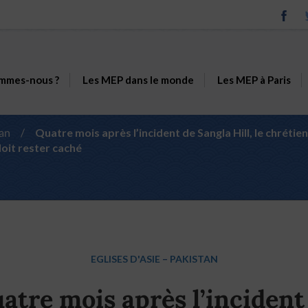
mmes-nous ?
Les MEP dans le monde
Les MEP à Paris
an
/
Quatre mois après l’incident de Sangla Hill, le chrétie
oit rester caché
EGLISES D'ASIE
–
PAKISTAN
atre mois après l’incident