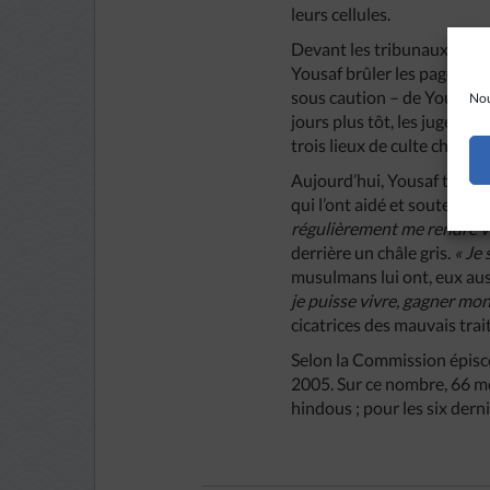
leurs cellules.
Devant les tribunaux, le 12 
Yousaf brûler les pages d’un
sous caution – de Yousaf. L
Nou
jours plus tôt, les juges a
trois lieux de culte chrétie
Aujourd’hui, Yousaf témoi
qui l’ont aidé et soutenu,
régulièrement me rendre vi
derrière un châle gris.
« Je
musulmans lui ont, eux auss
je puisse vivre, gagner mo
cicatrices des mauvais tra
Selon la Commission épiscop
2005. Sur ce nombre, 66 me
hindous ; pour les six dern