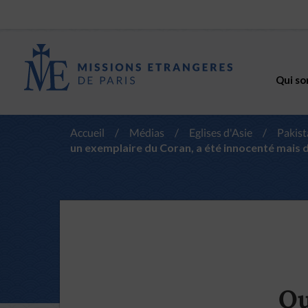
Qui so
Accueil
/
Médias
/
Eglises d'Asie
/
Pakist
un exemplaire du Coran, a été innocenté mais d
Qu