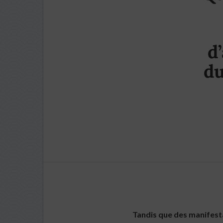
d
du
Tandis que des manifestat