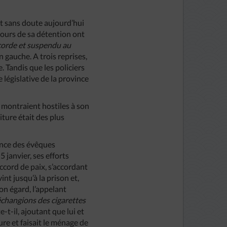
ait sans doute aujourd’hui
jours de sa détention ont
 corde et suspendu au
n gauche. A trois reprises,
. Tandis que les policiers
 législative de la province
e montraient hostiles à son
iture était des plus
rence des évêques
 janvier, ses efforts
ccord de paix, s’accordant
int jusqu’à la prison et,
n égard, l’appelant
échangions des cigarettes
e-t-il, ajoutant que lui et
re et faisait le ménage de