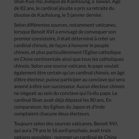
Shan Kuo-hsi, évêque de Kaohsiung, à Taiwan. Agé
de 82 ans, le cardinal jésuite a pris sa retraite du
diocèse de Kaohsiung, le 5 janvier dernier.
Selon différentes sources, notamment vaticanes,
lorsque Benoît XVI a envisagé de convoquer son
premier consistoire, il était déterminé à créer un
cardinal chinois, de façon à honorer le peuple
chinois, et plus particulièrement l’Eglise catholique
en Chine continentale ainsi que tous les catholiques
chinois. Selon une source vaticane, le pape voulait
également être certain qu’un cardinal chinois, en âgé
d’être électeur, puisse participer au conclave qui sera
amené à élire son successeur. Aucun électeur chinois
ne siégeait au sein du conclave qui l’a élu pape. Le
cardinal Shan avait déjà dépassé les 80 ans. En
comparaison, les Eglises du Japon et d’Inde
comptaient chacune deux électeurs.
Toujours selon des sources vaticanes, Benoît XVI,
qui aura 79 ans le 16 avril prochain, avait trois
options possibles : nommer un cardinal de Chine