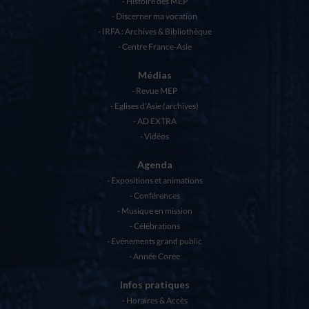
Histoire des MEP
Discerner ma vocation
IRFA : Archives & Bibliothèque
Centre France-Asie
Médias
Revue MEP
Eglises d’Asie (archives)
AD EXTRA
Vidéos
Agenda
Expositions et animations
Conférences
Musique en mission
Célébrations
Evénements grand public
Année Corée
Infos pratiques
Horaires & Accès