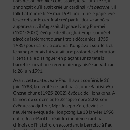
Lors de son premier consistoire, le 30 juin 1979, il
annonçait qu’il avait créé un cardinal
« in pectore ».
Il
fallut attendre le 29 mai 1991 pour que le pape lève
le secret sur le cardinal créé par lui douze années
auparavant : il s’agissait d’Ignace Kung Pin-mei
(1901-2000), évêque de Shanghai. Emprisonné et
placé en isolement durant trois décennies (1955-
1985) pour sa foi, le cardinal Kung avait souffert et
le pape polonais lui vouait une profonde admiration.
Il tenait à le distinguer en plaçant sur sa tête la
barrette, lors d’une cérémonie organisée au Vatican,
le 28 juin 1991.
Avant cette date, Jean-Paul II avait conféré, le 28
juin 1988, la dignité de cardinal à John-Baptist Wu
Cheng-chung (1925-2002), évêque de Hongkong. A
la mort de ce dernier, le 23 septembre 2002, son
évêque coadjuteur, Mgr Joseph Zen, devint le
neuvième évêque de Hongkong. Le 18 janvier 1998
enfin, Jean-Paul II créait le cinquième cardinal
chinois de l’histoire, en accordant la barrette à Paul