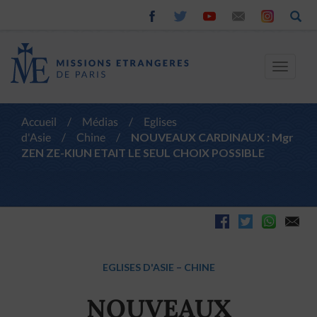
Toggle
navigat
Accueil
/
Médias
/
Eglises
d'Asie
/
Chine
/
NOUVEAUX CARDINAUX : Mgr
ZEN ZE-KIUN ETAIT LE SEUL CHOIX POSSIBLE
EGLISES D'ASIE
–
CHINE
NOUVEAUX