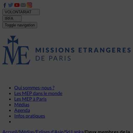
VOLONTARIAT
IRFA
Toggle navigation
Qui sommes-nous ?
Les MEP dans le monde
Les MEP à Paris
Médias
Agenda
Infos pratiques
Accueil
/
Médias
/
Eglises d'Asie
/
Sri Lanka
/
Deux membres de la