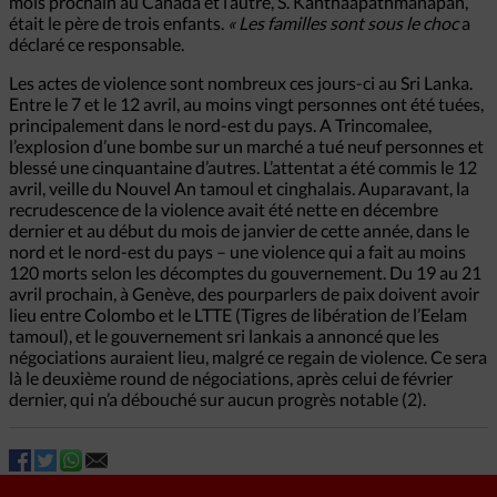
mois prochain au Canada et l’autre, S. Kanthaapathmanapan,
était le père de trois enfants.
« Les familles sont sous le choc
a
déclaré ce responsable.
Les actes de violence sont nombreux ces jours-ci au Sri Lanka.
Entre le 7 et le 12 avril, au moins vingt personnes ont été tuées,
principalement dans le nord-est du pays. A Trincomalee,
l’explosion d’une bombe sur un marché a tué neuf personnes et
blessé une cinquantaine d’autres. L’attentat a été commis le 12
avril, veille du Nouvel An tamoul et cinghalais. Auparavant, la
recrudescence de la violence avait été nette en décembre
dernier et au début du mois de janvier de cette année, dans le
nord et le nord-est du pays – une violence qui a fait au moins
120 morts selon les décomptes du gouvernement. Du 19 au 21
avril prochain, à Genève, des pourparlers de paix doivent avoir
lieu entre Colombo et le LTTE (Tigres de libération de l’Eelam
tamoul), et le gouvernement sri lankais a annoncé que les
négociations auraient lieu, malgré ce regain de violence. Ce sera
là le deuxième round de négociations, après celui de février
dernier, qui n’a débouché sur aucun progrès notable (2).