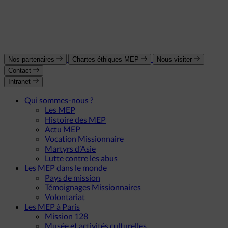
Nos partenaires
Chartes éthiques MEP
Nous visiter
Contact
Intranet
Qui sommes-nous ?
Les MEP
Histoire des MEP
Actu MEP
Vocation Missionnaire
Martyrs d’Asie
Lutte contre les abus
Les MEP dans le monde
Pays de mission
Témoignages Missionnaires
Volontariat
Les MEP à Paris
Mission 128
Musée et activités culturelles