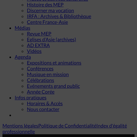
Histoire des MEP
Discerner ma vocation
IRFA : Archives & Bibliothèque
Centre France-Asie
Médias
Revue MEP
Eglises d’Asie (archives)
AD EXTRA
Vidéos
Agenda
Expositions et animations
Conférences
Musique en mission
Célébrations
Evénements grand public
Année Corée
Infos pratiques
Horaires & Accès
Nous contacter
Mentions légales
Politique de Confidentialité
Index d'égalité
professionnelle