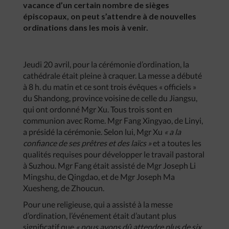
vacance d’un certain nombre de sièges
épiscopaux, on peut s’attendre à de nouvelles
ordinations dans les mois à venir.
Jeudi 20 avril, pour la cérémonie d’ordination, la
cathédrale était pleine à craquer. La messe a débuté
à 8 h. du matin et ce sont trois évêques « officiels »
du Shandong, province voisine de celle du Jiangsu,
qui ont ordonné Mgr Xu. Tous trois sont en
communion avec Rome. Mgr Fang Xingyao, de Linyi,
a présidé la cérémonie. Selon lui, Mgr Xu
« a la
confiance de ses prêtres et des laïcs »
et a toutes les
qualités requises pour développer le travail pastoral
à Suzhou. Mgr Fang était assisté de Mgr Joseph Li
Mingshu, de Qingdao, et de Mgr Joseph Ma
Xuesheng, de Zhoucun.
Pour une religieuse, qui a assisté à la messe
d’ordination, l’événement était d’autant plus
significatif que
« nous avons dû attendre plus de six