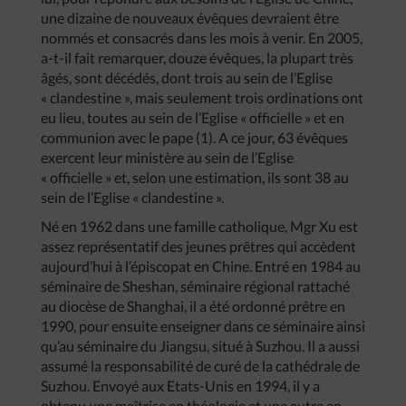
une dizaine de nouveaux évêques devraient être
nommés et consacrés dans les mois à venir. En 2005,
a-t-il fait remarquer, douze évêques, la plupart très
âgés, sont décédés, dont trois au sein de l’Eglise
« clandestine », mais seulement trois ordinations ont
eu lieu, toutes au sein de l’Eglise « officielle » et en
communion avec le pape (1). A ce jour, 63 évêques
exercent leur ministère au sein de l’Eglise
« officielle » et, selon une estimation, ils sont 38 au
sein de l’Eglise « clandestine ».
Né en 1962 dans une famille catholique, Mgr Xu est
assez représentatif des jeunes prêtres qui accèdent
aujourd’hui à l’épiscopat en Chine. Entré en 1984 au
séminaire de Sheshan, séminaire régional rattaché
au diocèse de Shanghai, il a été ordonné prêtre en
1990, pour ensuite enseigner dans ce séminaire ainsi
qu’au séminaire du Jiangsu, situé à Suzhou. Il a aussi
assumé la responsabilité de curé de la cathédrale de
Suzhou. Envoyé aux Etats-Unis en 1994, il y a
obtenu une maîtrise en théologie et une autre en