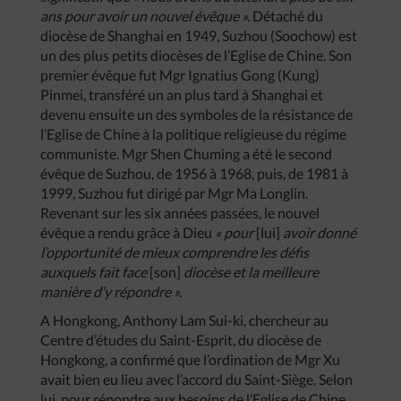
ans pour avoir un nouvel évêque ».
Détaché du
diocèse de Shanghai en 1949, Suzhou (Soochow) est
un des plus petits diocèses de l’Eglise de Chine. Son
premier évêque fut Mgr Ignatius Gong (Kung)
Pinmei, transféré un an plus tard à Shanghai et
devenu ensuite un des symboles de la résistance de
l’Eglise de Chine à la politique religieuse du régime
communiste. Mgr Shen Chuming a été le second
évêque de Suzhou, de 1956 à 1968, puis, de 1981 à
1999, Suzhou fut dirigé par Mgr Ma Longlin.
Revenant sur les six années passées, le nouvel
évêque a rendu grâce à Dieu
« pour
[lui]
avoir donné
l’opportunité de mieux comprendre les défis
auxquels fait face
[son]
diocèse et la meilleure
manière d’y répondre ».
A Hongkong, Anthony Lam Sui-ki, chercheur au
Centre d’études du Saint-Esprit, du diocèse de
Hongkong, a confirmé que l’ordination de Mgr Xu
avait bien eu lieu avec l’accord du Saint-Siège. Selon
lui, pour répondre aux besoins de l’Eglise de Chine,