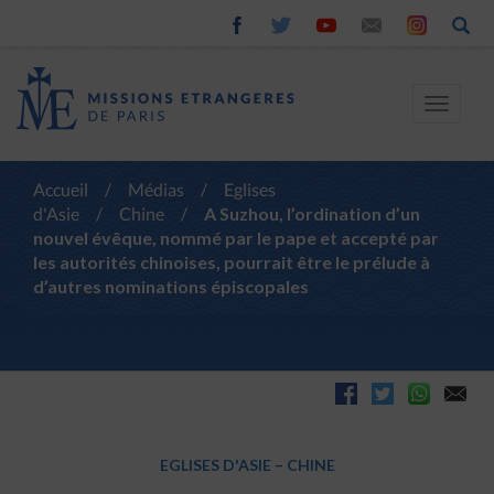
Toggle
navigat
Accueil
/
Médias
/
Eglises
d'Asie
/
Chine
/
A Suzhou, l’ordination d’un
nouvel évêque, nommé par le pape et accepté par
les autorités chinoises, pourrait être le prélude à
d’autres nominations épiscopales
EGLISES D'ASIE
–
CHINE