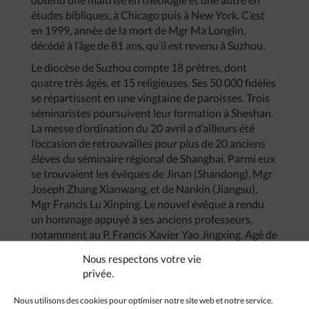
études bibliques, à Chicago puis à New York. C’est
en 1999, année de la mort de Mgr Ma Longlin,
décédé à l’âge de 81 ans, qu’il est revenu à Suzhou.
Le diocèse de Suzhou compte 18 prêtres, dont
quatre très âgés, et 15 religieuses. Ses 50 000 fidèles
se répartissent en une vingtaine de paroisses. Trois
séminaristes poursuivent leur formation à Sheshan.
La messe d’ordination du 20 avril a d’ailleurs été
l’occasion de retrouvailles pour plus de 20 anciens
élèves du séminaire régional de Shanghai. Parmi eux
se trouvaient les évêques de Jinan (Shandong), Mgr
Joseph Zhang Xianwang, et de Nankin (Jiangsu),
Mgr Francis Lu Xinping. Le nouvel évêque a rendu
un hommage appuyé à ses anciens professeurs,
notamment au P. Francis Xavier Yao Jingxing. Agé de
90 ans, ancien préfet des études du séminaire de
Nous respectons votre vie
Sheshan, le P. Yao faisait partie des prêtres invités à
privée.
concélébrer la messe d’ordination. Depuis la
réouverture, en 1982, du séminaire de Shanghai,
Nous utilisons des cookies pour optimiser notre site web et notre service.