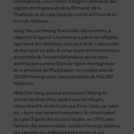
christianisme. Leurs terres d’origine s’étendent des
régions montagneuses de la Birmanie, de la
Thaïlande et du Laos jusqu’au sud de la Chine et du
nord du Vietnam.
Vang Yao, un Hmong thaïlandais des environs, a
rapporté à l’agence
Ucanews
que parmi les réfugiés,
figuraient des chrétiens, mais qu’il était
« impossible
de leur venir en aide, le camp étant strictement sous
le contrôle de l’armée thaïlandaise qui ne nous
autorise pas à entrer
Dans la région montagneuse
de la province de Phetchabun, on compte près de
20 000 Hmongs pour une population de 966 000
habitants.
Nhia Dao Vang, pasteur protestant Hmong du
district de Khao Kho, espère que les réfugiés
obtiendront le droit d’asile aux Etats-Unis, car selon
lui,
« leurs vies seraient menacée s’ils retournaient
au Laos
D’après des sources locales, en 1975, avec
l’arrivée des communistes, certains Hmongs laotiens
qui s’étaient vu confisquer leurs terres et qui