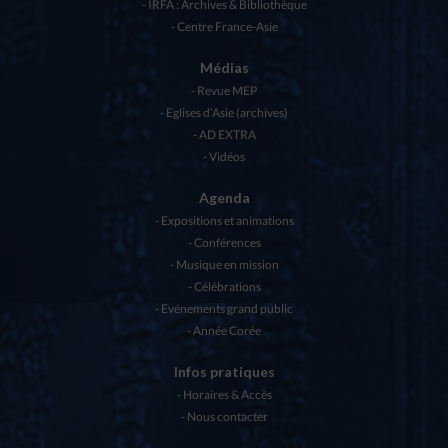
IRFA : Archives & Bibliothèque
Centre France-Asie
Médias
Revue MEP
Eglises d’Asie (archives)
AD EXTRA
Vidéos
Agenda
Expositions et animations
Conférences
Musique en mission
Célébrations
Evénements grand public
Année Corée
Infos pratiques
Horaires & Accès
Nous contacter