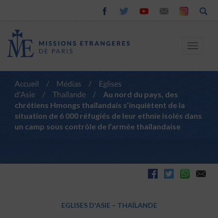
Toggle
navigat
Accueil
/
Médias
/
Eglises
d'Asie
/
Thaïlande
/
Au nord du pays, des
chrétiens Hmongs thaïlandais s’inquiètent de la
situation de 6 000 réfugiés de leur ethnie isolés dans
un camp sous contrôle de l’armée thaïlandaise
EGLISES D'ASIE
–
THAÏLANDE