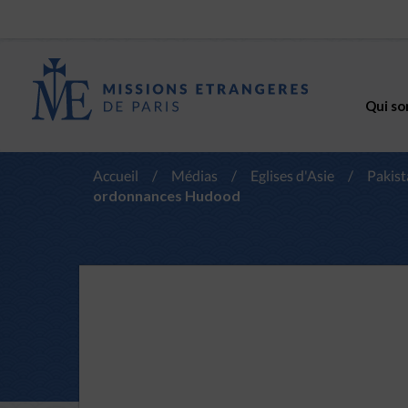
Qui so
Accueil
/
Médias
/
Eglises d'Asie
/
Pakist
ordonnances Hudood