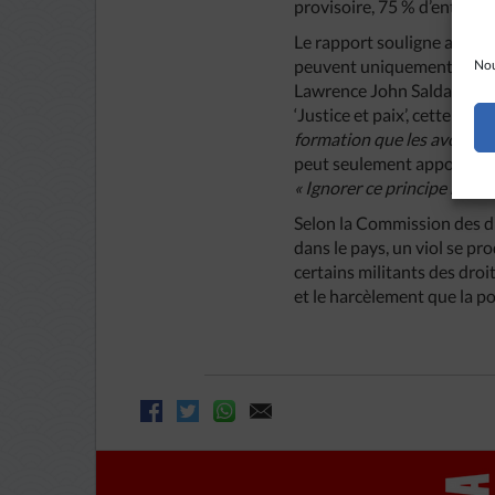
provisoire, 75 % d’entre e
Le rapport souligne aussi l
peuvent uniquement être tr
Nou
Lawrence John Saldanha, a
‘Justice et paix’, cette loi e
formation que les avocat
peut seulement apporter un
« Ignorer ce principe revien
Selon la Commission des dr
dans le pays, un viol se pr
certains militants des droi
et le harcèlement que la pol