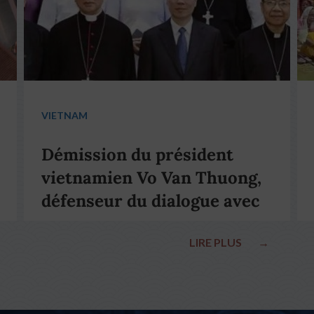
VIETNAM
Démission du président
vietnamien Vo Van Thuong,
défenseur du dialogue avec
le pape François
LIRE PLUS
→