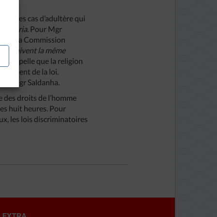
pour les cas d’adultère qui
 la
charia
. Pour Mgr
ent de la Commission
ys reçoivent la même
rt rappelle que la religion
ndement de la loi.
cise Mgr Saldanha.
e des droits de l’homme
les huit heures. Pour
x, les lois discriminatoires