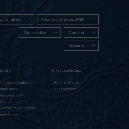
artenaires
Chartes éthiques MEP
Nous visiter
Contact
Intranet
genda
Infos pratiques
xpositions et animations
Horaires & Accès
onférences
Nous contacter
usique en mission
élébrations
vénements grand public
nnée Corée