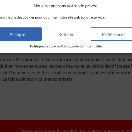
lles attendant leur procès au titre des ordonnances
Hudood
.
Nous respectons votre vie privée.
es points discriminatoires envers les minorités religieuses, comme 
aités par des avocats musulmans et devant le tribunal fédéral de
s utilisons des cookies pour optimiser notre site web et notre service.
rchevêque de Lahore et signataire du rapport en tant que présid
st
« très discriminatoire puisque les avocats non musulmans du pa
Accepter
Refuser
Préférences
s musulmans »
et qu’ils étudient également la loi islamique. Le rappo
e contribution à la justice mais ne peut en aucun cas devenir le fo
Politique de cookies
Politique de confidentialité
t à réduire le champ d’action de la religion et celui de la justice
pré
oits de l’homme du Pakistan, la principale organisation de défens
oduit en moyenne toutes les deux heures et un viol collectif toutes 
ts de l’homme, ces chiffres sont sous-estimés, tant les tabous sociau
ice fait subir aux victimes sont forts.