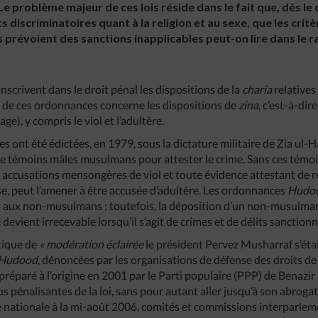
 Le problème majeur de ces lois réside dans le fait que, dès le 
discriminatoires quant à la religion et au sexe, que les critè
es prévoient des sanctions inapplicables peut-on lire dans le 
inscrivent dans le droit pénal les dispositions de la
charia
relatives
e de ces ordonnances concerne les dispositions de
zina
, c’est-à-dir
ge), y compris le viol et l’adultère.
ont été édictées, en 1979, sous la dictature militaire de Zia ul-Haq
e témoins mâles musulmans pour attester le crime. Sans ces témoin
ccusations mensongères de viol et toute évidence attestant de rel
e, peut l’amener à être accusée d’adultère. Les ordonnances
Hudo
aux non-musulmans ; toutefois, la déposition d’un non-musulman 
 devient irrecevable lorsqu’il s’agit de crimes et de délits sanction
tique de
« modération éclairée
le président Pervez Musharraf s’éta
Hudood
, dénoncées par les organisations de défense des droits d
préparé à l’origine en 2001 par le Parti populaire (PPP) de Benazir
lus pénalisantes de la loi, sans pour autant aller jusqu’à son abrog
 nationale à la mi-août 2006, comités et commissions interparleme