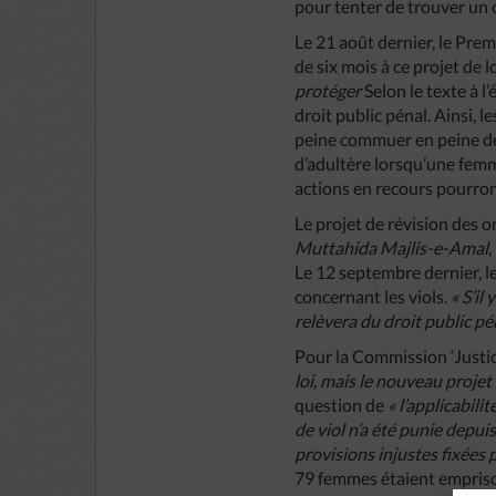
pour tenter de trouver un
Le 21 août dernier, le Pre
de six mois à ce projet de l
protéger
Selon le texte à l
droit public pénal. Ainsi,
peine commuer en peine de 
d’adultère lorsqu’une femme
actions en recours pourron
Le projet de révision des
Muttahida Majlis-e-Amal
,
Le 12 septembre dernier, l
concernant les viols.
« S’il
relèvera du droit public p
Pour la Commission ‘Justice
loi, mais le nouveau projet
question de
« l’applicabili
de viol n’a été punie depu
provisions injustes fixées p
79 femmes étaient emprison