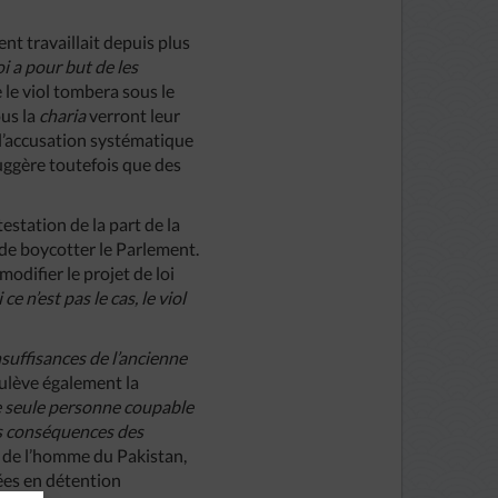
nt travaillait depuis plus
oi a pour but de les
e le viol tombera sous le
ous la
charia
verront leur
 l’accusation systématique
suggère toutefois que des
station de la part de la
é de boycotter le Parlement.
odifier le projet de loi
ce n’est pas le cas, le viol
suffisances de l’ancienne
lève également la
e seule personne coupable
es conséquences des
s de l’homme du Pakistan,
ées en détention