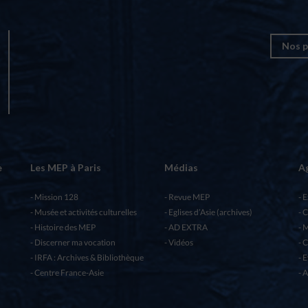
Nos p
e
Les MEP à Paris
Médias
A
Mission 128
Revue MEP
E
Musée et activités culturelles
Eglises d’Asie (archives)
C
Histoire des MEP
AD EXTRA
M
Discerner ma vocation
Vidéos
C
IRFA : Archives & Bibliothèque
E
Centre France-Asie
A