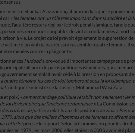
 consensus.
mier ministre Shaukat Aziz annonçait aux médias que le gouverneme
oi car
« les femmes ont un rôle très important dans la société et la l
’étude, l’adultère restera régi par le droit pénal islamique, tandis qu
 les personnes reconnues coupables de viol et condamnées à mort s
prison à vie. Le projet de loi prévoit également la suppression de
 victime d’un viol n’a pas réussi à rassembler quatre témoins. Il 
t être menées contre la plaignante.
 ordonnances
Hudood
a provoqué d’importantes campagnes de prote
 la principale alliance de partis politiques islamiques, qui a menac
e gouvernement semblait avoir cédé à la pression en proposant de m
 y a quatre témoins, les cas de viol tomberont sous la loi islamique, si 
énal
a indiqué le ministre de la Justice, Mohammad Wasi Zafar.
 et paix’,
« ce marchandage politique rétablit non seulement les in
 de loi devient pire que l’ancienne ordonnance ».
La Commission sou
té des critères de justice »
relatifs aux dispositions de
zina
.
« Pas un
is 1979, alors que des milliers d’hommes et de femmes souffrent d
ar cette loi
précise le rapport. Selon la Commission pour les droit
nées en 1979 ; en mars 2006, elles étaient 6 000 à avoir été plac