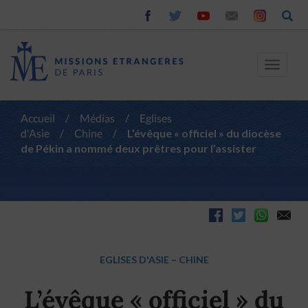
Toggle
navigat
Accueil
/
Médias
/
Eglises
d'Asie
/
Chine
/
L’évêque « officiel » du diocèse
de Pékin a nommé deux prêtres pour l’assister
EGLISES D'ASIE
–
CHINE
L’évêque « officiel » du