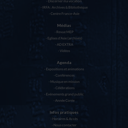
Discerner ma vocation
IRFA : Archives & Bibliothèque
Centre France-Asie
Médias
Revue MEP
Eglises d’Asie (archives)
AD EXTRA
Vidéos
Agenda
Expositions et animations
Conférences
Musique en mission
Célébrations
Evénements grand public
Année Corée
Infos pratiques
Horaires & Accès
Nous contacter