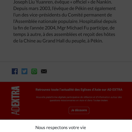
Joseph Liu Yuanren, évêque « officiel » de Nankin.
Depuis mars 2003, l’évêque de Pékin est également
l’un des vice-présidents du Comité permanent de
l’Assemblée nationale populaire. Hospitalisé depuis
la fin de l’année 2004, Mgr Michael Fu participe, de
temps à autre, à des assemblées et reçoit des hôtes
de la Chine au Grand Hall du peuple, à Pékin.
Nous respectons votre vie