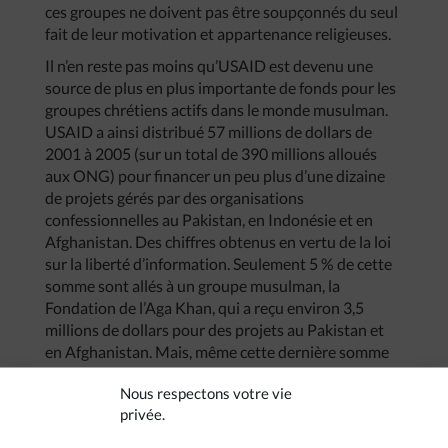
ces groupes ne doivent pas être soupçonnés du seul
fait de leur motivation et appartenance religieuses.
Il n’en reste pas moins qu’USAID est devenu une
source de plus en plus importante de fonds pour les
groupes chrétiens actifs dans le monde musulman.
USAID a ainsi distribué 57 millions de dollars de
2001 à 2005 (sur un total de 390 millions alloués
aux ONG) pour financer un peu plus d’une dizaine
de projets gérés par des organisations
confessionnelles au Pakistan, en Indonésie et en
Afghanistan. Des chiffres obtenus en vertu de la loi
sur la liberté d’information. Seulement 5 % de cette
somme sont allés à un groupe musulman, la
Fondation de l’Aga Khan, qui a reçu environ 3,5
millions de dollars pour des projets au Pakistan et
en Afghanistan. Mais, même cette dernière somme
est bien en-deça de celle reçue sous l’administration
Nous respectons votre vie
Clinton : pour la seule année fiscale 2000, la
privée.
Fondation de l’Aga Khan avait reçu 4,9 millions de
dollars.