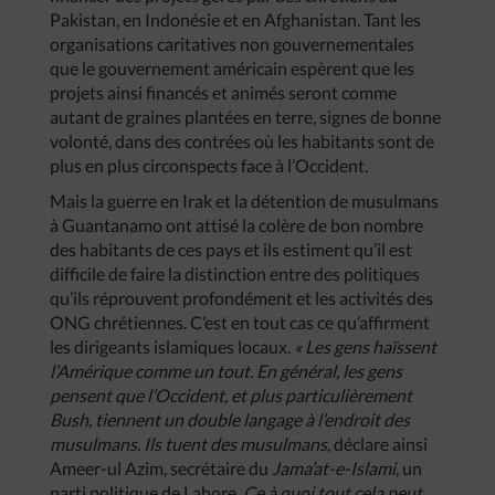
Pakistan, en Indonésie et en Afghanistan. Tant les
organisations caritatives non gouvernementales
que le gouvernement américain espèrent que les
projets ainsi financés et animés seront comme
autant de graines plantées en terre, signes de bonne
volonté, dans des contrées où les habitants sont de
plus en plus circonspects face à l’Occident.
Mais la guerre en Irak et la détention de musulmans
à Guantanamo ont attisé la colère de bon nombre
des habitants de ces pays et ils estiment qu’il est
difficile de faire la distinction entre des politiques
qu’ils réprouvent profondément et les activités des
ONG chrétiennes. C’est en tout cas ce qu’affirment
les dirigeants islamiques locaux.
« Les gens haïssent
l’Amérique comme un tout. En général, les gens
pensent que l’Occident, et plus particulièrement
Bush, tiennent un double langage à l’endroit des
musulmans. Ils tuent des musulmans
, déclare ainsi
Ameer-ul Azim, secrétaire du
Jama’at-e-Islami
, un
parti politique de Lahore
. Ce à quoi tout cela peut