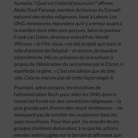
humains ? Quel est l’objectif poursuivi ?’
affirme
Abdul Rauf Farooqi, membre du bureau du Conseil
national des écoles religieuses, basé à Lahore. Les
ONG chrétiennes répondent qu’il y a erreur quant à
la manière dont elles sont perçues. Selon le pasteur
Frank van Dalen, directeur exécutif de
World
Witness
,
« le Film Jésus »
n’a été projeté que dans la
salle d’attente de l’hôpital – et encore, de manière
intermittente. Mis en présence de la brochure à
propos de l’élimination du terrorisme par le Christ, il
manifeste sa gêne.
« C’est une idiotie que de dire
cela. Cela ne marche pas de cette façon
réagit-il.
Pourtant, selon certains, les tentatives de
l’administration Bush pour aider les ONG dont le
travail est fondé sur des convictions religieuses – la
plus grande part d’entre elles étant chrétiennes – ne
manquent pas de susciter des suspicions dans les
pays musulmans. Pour leur part, les avocats de ces
groupes chrétiens demandent à ce que les actions
menées soient jugées sur le terrain et affirment que