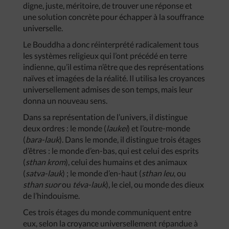
digne, juste, méritoire, de trouver une réponse et
une solution concrète pour échapper à la souffrance
universelle.
Le Bouddha a donc réinterprété radicalement tous
les systèmes religieux qui l’ont précédé en terre
indienne, qu’il estima n’être que des représentations
naïves et imagées de la réalité. Il utilisa les croyances
universellement admises de son temps, mais leur
donna un nouveau sens.
Dans sa représentation de l’univers, il distingue
deux ordres : le monde (
laukei
) et l’outre-monde
(
bara-lauk
). Dans le monde, il distingue trois étages
d’êtres : le monde d’en-bas, qui est celui des esprits
(
sthan krom
), celui des humains et des animaux
(
satva-lauk
) ; le monde d’en-haut (
sthan leu
, ou
sthan suor
ou
téva-lauk
), le ciel, ou monde des dieux
de l’hindouisme.
Ces trois étages du monde communiquent entre
eux, selon la croyance universellement répandue à