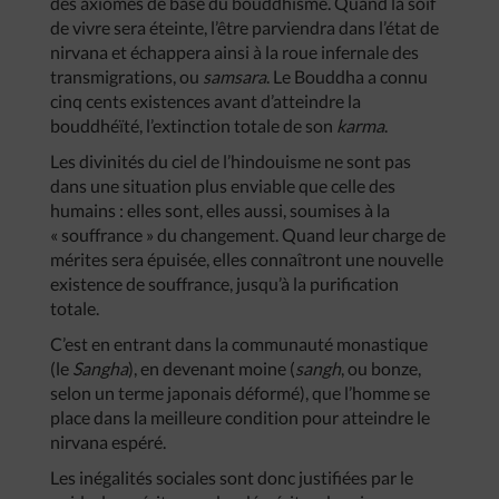
des axiomes de base du bouddhisme. Quand la soif
de vivre sera éteinte, l’être parviendra dans l’état de
nirvana et échappera ainsi à la roue infernale des
transmigrations, ou
samsara
. Le Bouddha a connu
cinq cents existences avant d’atteindre la
bouddhéïté, l’extinction totale de son
karma
.
Les divinités du ciel de l’hindouisme ne sont pas
dans une situation plus enviable que celle des
humains : elles sont, elles aussi, soumises à la
« souffrance » du changement. Quand leur charge de
mérites sera épuisée, elles connaîtront une nouvelle
existence de souffrance, jusqu’à la purification
totale.
C’est en entrant dans la communauté monastique
(le
Sangha
), en devenant moine (
sangh
, ou bonze,
selon un terme japonais déformé), que l’homme se
place dans la meilleure condition pour atteindre le
nirvana espéré.
Les inégalités sociales sont donc justifiées par le