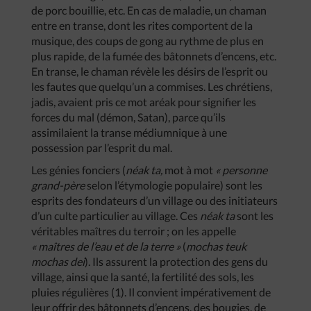
de porc bouillie, etc. En cas de maladie, un chaman
entre en transe, dont les rites comportent de la
musique, des coups de gong au rythme de plus en
plus rapide, de la fumée des bâtonnets d’encens, etc.
En transe, le chaman révèle les désirs de l’esprit ou
les fautes que quelqu’un a commises. Les chrétiens,
jadis, avaient pris ce mot aréak pour signifier les
forces du mal (démon, Satan), parce qu’ils
assimilaient la transe médiumnique à une
possession par l’esprit du mal.
Les génies fonciers (
néak ta,
mot à mot
« personne
grand-père
selon l’étymologie populaire) sont les
esprits des fondateurs d’un village ou des initiateurs
d’un culte particulier au village. Ces
néak ta
sont les
véritables maîtres du terroir ; on les appelle
« maîtres de l’eau et de la terre »
(
mochas teuk
mochas dei
). Ils assurent la protection des gens du
village, ainsi que la santé, la fertilité des sols, les
pluies régulières (1). Il convient impérativement de
leur offrir des bâtonnets d’encens, des bougies, de