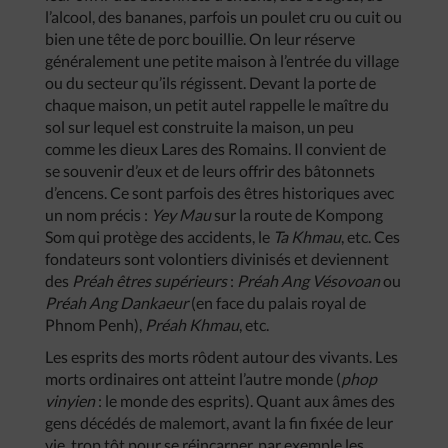
l’alcool, des bananes, parfois un poulet cru ou cuit ou
bien une tête de porc bouillie. On leur réserve
généralement une petite maison à l’entrée du village
ou du secteur qu’ils régissent. Devant la porte de
chaque maison, un petit autel rappelle le maître du
sol sur lequel est construite la maison, un peu
comme les dieux Lares des Romains. Il convient de
se souvenir d’eux et de leurs offrir des bâtonnets
d’encens. Ce sont parfois des êtres historiques avec
un nom précis :
Yey Mau
sur la route de Kompong
Som qui protège des accidents, le
Ta Khmau
, etc. Ces
fondateurs sont volontiers divinisés et deviennent
des
Préah êtres supérieurs
:
Préah Ang Vésovoan
ou
Préah Ang Dankaeur
(en face du palais royal de
Phnom Penh),
Préah Khmau
, etc.
Les esprits des morts rôdent autour des vivants. Les
morts ordinaires ont atteint l’autre monde (
phop
vinyien
: le monde des esprits). Quant aux âmes des
gens décédés de malemort, avant la fin fixée de leur
vie, trop tôt pour se réincarner, par exemple les