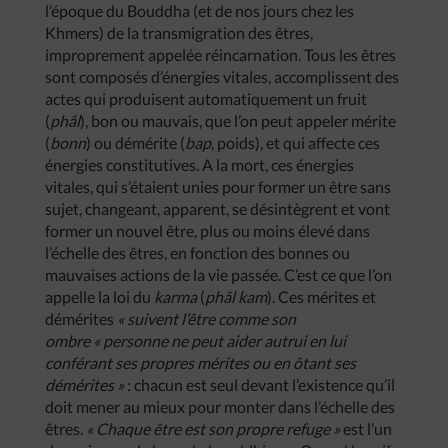
l’époque du Bouddha (et de nos jours chez les
Khmers) de la transmigration des êtres,
improprement appelée réincarnation. Tous les êtres
sont composés d’énergies vitales, accomplissent des
actes qui produisent automatiquement un fruit
(
phâl
), bon ou mauvais, que l’on peut appeler mérite
(
bonn
) ou démérite (
bap
, poids), et qui affecte ces
énergies constitutives. A la mort, ces énergies
vitales, qui s’étaient unies pour former un être sans
sujet, changeant, apparent, se désintègrent et vont
former un nouvel être, plus ou moins élevé dans
l’échelle des êtres, en fonction des bonnes ou
mauvaises actions de la vie passée. C’est ce que l’on
appelle la loi du
karma
(
phâl kam
). Ces mérites et
démérites
« suivent l’être comme son
ombre « personne ne peut aider autrui en lui
conférant ses propres mérites ou en ôtant ses
démérites »
: chacun est seul devant l’existence qu’il
doit mener au mieux pour monter dans l’échelle des
êtres.
« Chaque être est son propre refuge »
est l’un