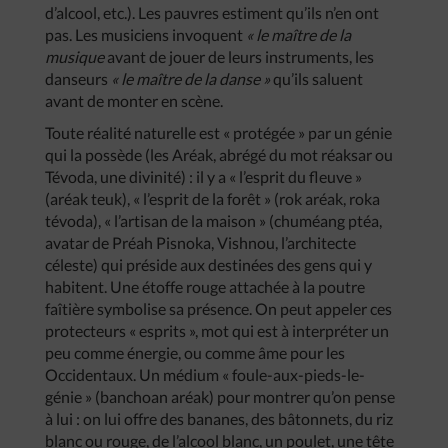
d’alcool, etc.). Les pauvres estiment qu’ils n’en ont
pas. Les musiciens invoquent
« le maître de la
musique
avant de jouer de leurs instruments, les
danseurs
« le maître de la danse »
qu’ils saluent
avant de monter en scène.
Toute réalité naturelle est « protégée » par un génie
qui la possède (les Aréak, abrégé du mot réaksar ou
Tévoda, une divinité) : il y a « l’esprit du fleuve »
(aréak teuk), « l’esprit de la forêt » (rok aréak, roka
tévoda), « l’artisan de la maison » (chuméang ptéa,
avatar de Préah Pisnoka, Vishnou, l’architecte
céleste) qui préside aux destinées des gens qui y
habitent. Une étoffe rouge attachée à la poutre
faîtière symbolise sa présence. On peut appeler ces
protecteurs « esprits », mot qui est à interpréter un
peu comme énergie, ou comme âme pour les
Occidentaux. Un médium « foule-aux-pieds-le-
génie » (banchoan aréak) pour montrer qu’on pense
à lui : on lui offre des bananes, des bâtonnets, du riz
blanc ou rouge, de l’alcool blanc, un poulet, une tête