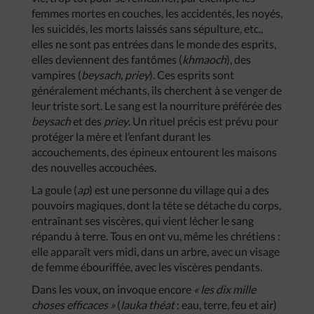
femmes mortes en couches, les accidentés, les noyés,
les suicidés, les morts laissés sans sépulture, etc.,
elles ne sont pas entrées dans le monde des esprits,
elles deviennent des fantômes (
khmaoch
), des
vampires (
beysach
,
priey
). Ces esprits sont
généralement méchants, ils cherchent à se venger de
leur triste sort. Le sang est la nourriture préférée des
beysach
et des
priey
. Un rituel précis est prévu pour
protéger la mère et l’enfant durant les
accouchements, des épineux entourent les maisons
des nouvelles accouchées.
La goule (
ap
) est une personne du village qui a des
pouvoirs magiques, dont la tête se détache du corps,
entraînant ses viscères, qui vient lécher le sang
répandu à terre. Tous en ont vu, même les chrétiens :
elle apparaît vers midi, dans un arbre, avec un visage
de femme ébouriffée, avec les viscères pendants.
Dans les voux, on invoque encore
« les dix mille
choses efficaces »
(
lauka théat
: eau, terre, feu et air)