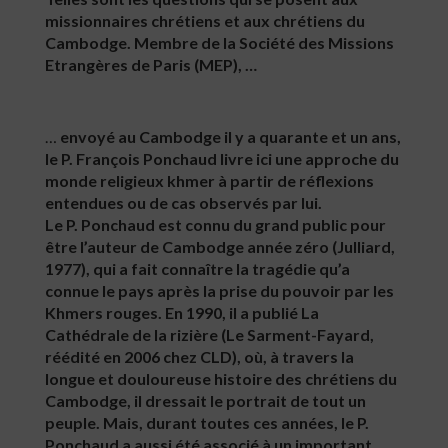
missionnaires chrétiens et aux chrétiens du
Cambodge. Membre de la Société des Missions
Etrangères de Paris (MEP), …
…
envoyé au Cambodge il y a quarante et un ans,
le P. François Ponchaud livre ici une approche du
monde religieux khmer à partir de réflexions
entendues ou de cas observés par lui.
Le P. Ponchaud est connu du grand public pour
être l’auteur de Cambodge année zéro (Julliard,
1977), qui a fait connaître la tragédie qu’a
connue le pays après la prise du pouvoir par les
Khmers rouges. En 1990, il a publié La
Cathédrale de la rizière (Le Sarment-Fayard,
réédité en 2006 chez CLD), où, à travers la
longue et douloureuse histoire des chrétiens du
Cambodge, il dressait le portrait de tout un
peuple. Mais, durant toutes ces années, le P.
Ponchaud a aussi été associé à un important