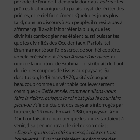
période de l’année. Il demanda donc aux
bakous
, les
prêtres brahmaniques du palais royal, de réciter des
prières, et le ciel fut clément. Quelques jours plus
tard, dans un discours à son peuple, il n’hésita pas à
affirmer qu’il avait fait arrêter la pluie, que les
divinités cambodgiennes étaient aussi puissantes
que les divinités des Occidentaux. Parfois, tel
Brahma monté sur l’oie sacrée, de son hélicoptère,
appelé précisément
Préah Angsar l’oie sacrée
du
nom de la monture de Brahma, il distribuait du haut
du ciel des coupons de tissus aux paysans. Sa
destitution, le 18 mars 1970, a été vécue par
beaucoup comme un véritable bouleversement
cosmique :
« Cette année, comment allons-nous
faire la rizière, puisque le roi n’est plus là pour faire
pleuvoir ?
s’inquiétaient des paysans interrogés par
l’auteur, le 19 mars. En avril 1980, un paysan, à qui
1’auteur faisait remarquer que les pluies tardaient à
venir, disait en montrant le ciel de son doigt :
« Depuis que le roi a été renversé, le ciel est tout
bouleversé. »
D’autres faisaient le décompte des