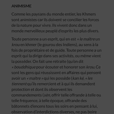
ANIMISME
Comme les paysans du monde entier, les Khmers
sont animistes car ils doivent se concilier les forces
de la nature pour vivre. Ils vivent donc dans un
monde merveilleux peuplé d’esprits les plus divers.
Toute personne a un esprit, qui en est
« le maître
un
krou
en khmer (le gourou des Indiens), au sens à la
fois de propriétaire et de guide. Toute personne a un
esprit qui la dirige dans ses activités, ou même vient
la posséder. On fait une retraite (qu’on dit
« bouddhique
pour écouter et honorer son
krou
. Ce
sont les gens qui réussissent en affaires qui pensent
avoir un
« maître »
qui les possède (
kan ké
,
« les
tiennent
qu’ils remercient et à qui ils demandent
protection et dont ils observent les
commandements (
sèn
, offrir telle offrande à telle ou
telle fréquence, à telle époque, offrande des
bâtonnets d’encens tous les soirs en pensant à lui,
observation d’interdictions diverses, ne pas boire