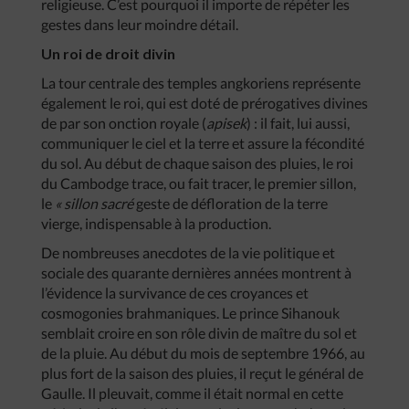
religieuse. C’est pourquoi il importe de répéter les
gestes dans leur moindre détail.
Un roi de droit divin
La tour centrale des temples angkoriens représente
également le roi, qui est doté de prérogatives divines
de par son onction royale (
apisek
) : il fait, lui aussi,
communiquer le ciel et la terre et assure la fécondité
du sol. Au début de chaque saison des pluies, le roi
du Cambodge trace, ou fait tracer, le premier sillon,
le
« sillon sacré
geste de défloration de la terre
vierge, indispensable à la production.
De nombreuses anecdotes de la vie politique et
sociale des quarante dernières années montrent à
l’évidence la survivance de ces croyances et
cosmogonies brahmaniques. Le prince Sihanouk
semblait croire en son rôle divin de maître du sol et
de la pluie. Au début du mois de septembre 1966, au
plus fort de la saison des pluies, il reçut le général de
Gaulle. Il pleuvait, comme il était normal en cette