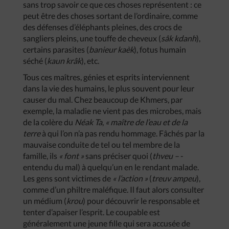
sans trop savoir ce que ces choses représentent : ce
peut être des choses sortant de l’ordinaire, comme
des défenses d’éléphants pleines, des crocs de
sangliers pleins, une touffe de cheveux (
sâk kdanh
),
certains parasites (
banieur kaèk
), fotus humain
séché (
kaun krâk
), etc.
Tous ces maîtres, génies et esprits interviennent
dans la vie des humains, le plus souvent pour leur
causer du mal. Chez beaucoup de Khmers, par
exemple, la maladie ne vient pas des microbes, mais
de la colère du
Néak Ta
,
« maître de l’eau et de la
terre
à qui l’on n’a pas rendu hommage. Fâchés par la
mauvaise conduite de tel ou tel membre de la
famille, ils
« font »
sans préciser quoi (
thveu –
-
entendu du mal) à quelqu’un en le rendant malade.
Les gens sont victimes de
« l’action »
(
treuv ampeu
),
comme d’un philtre maléfique. Il faut alors consulter
un médium (
krou
) pour découvrir le responsable et
tenter d’apaiser l’esprit. Le coupable est
généralement une jeune fille qui sera accusée de