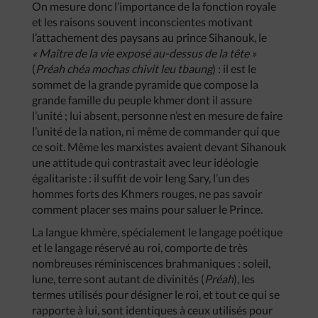
On mesure donc l’importance de la fonction royale
et les raisons souvent inconscientes motivant
l’attachement des paysans au prince Sihanouk, le
« Maître de la vie exposé au-dessus de la tête »
(
Préah chéa mochas chivit leu tbaung
) : il est le
sommet de la grande pyramide que compose la
grande famille du peuple khmer dont il assure
l’unité ; lui absent, personne n’est en mesure de faire
l’unité de la nation, ni même de commander qui que
ce soit. Même les marxistes avaient devant Sihanouk
une attitude qui contrastait avec leur idéologie
égalitariste : il suffit de voir Ieng Sary, l’un des
hommes forts des Khmers rouges, ne pas savoir
comment placer ses mains pour saluer le Prince.
La langue khmère, spécialement le langage poétique
et le langage réservé au roi, comporte de très
nombreuses réminiscences brahmaniques : soleil,
lune, terre sont autant de divinités (
Préah
), les
termes utilisés pour désigner le roi, et tout ce qui se
rapporte à lui, sont identiques à ceux utilisés pour