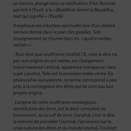
un banian, plongé dans sa méditation, il fut illuminé,
parvint à l’Eveil, à la
« Boddhi
et devint le Bouddha,
mot qui signifie
« l’Eveillé
Il expliqua son intuition spirituelle lors d’un célèbre
sermon donné dans le parc des gazelles. Son
enseignement se résume dans les
« quatre nobles
vérités »
:
. Tout n’est que souffrance (
tukha
) (3), c’est-à-dire n’a
pas son origine en soi-même, est changement,
impermanence (
anicca
), apparence trompeuse, sans
sujet (
anatta
). Telle est la première noble vérité. En
philosophie européenne, ce terme correspond à peu
près à la contingence des êtres qui ne sont pas leur
propre origine.
. L’origine de cette souffrance ontologique,
constitutive des êtres, est le désir conscient ou
inconscient, ou la soif de vivre (
tanaha
), c’est-à-dire
la volonté de posséder (
lophéa
), l’ignorance sur la
vraie nature des êtres et du monde (
moha
), l’instinct