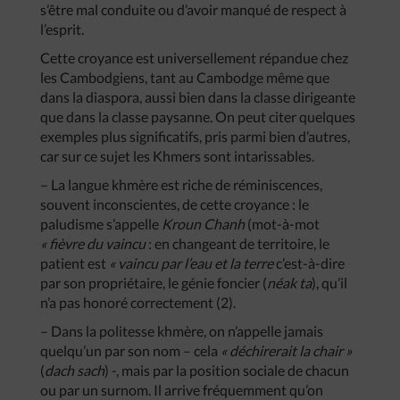
s’être mal conduite ou d’avoir manqué de respect à
l’esprit.
Cette croyance est universellement répandue chez
les Cambodgiens, tant au Cambodge même que
dans la diaspora, aussi bien dans la classe dirigeante
que dans la classe paysanne. On peut citer quelques
exemples plus significatifs, pris parmi bien d’autres,
car sur ce sujet les Khmers sont intarissables.
– La langue khmère est riche de réminiscences,
souvent inconscientes, de cette croyance : le
paludisme s’appelle
Kroun Chanh
(mot-à-mot
« fièvre du vaincu
: en changeant de territoire, le
patient est
« vaincu par l’eau et la terre
c’est-à-dire
par son propriétaire, le génie foncier (
néak ta
), qu’il
n’a pas honoré correctement (2).
– Dans la politesse khmère, on n’appelle jamais
quelqu’un par son nom – cela
« déchirerait la chair »
(
dach sach
) -, mais par la position sociale de chacun
ou par un surnom. Il arrive fréquemment qu’on