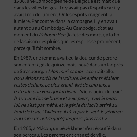
1988, une Cambodgienne de Belgique estimait que
dans les villes belges, il n’y avait pas d’esprits car il y
avait trop de lumière. Or les esprits craignent la
lumière. Par contre, dans la campagne, il y en avait
autant qu’au Cambodge. Au Cambodge, c’est au
moment du
Pchoum Ben
(la fête des morts), à la fin
de la saison des pluies que les esprits se promènent,
parce qu’il fait sombre.
En 1987, une femme avait eu la douleur de perdre
son enfant âgé de quinze mois, noyé dans un lac près
de Strasbourg.
« Mon mari et moi
, racontait-elle,
nous étions sortis de la voiture, les enfants étaient
restés dedans. Le plus grand, âgé de cinq ans, a
entendu une voix qui lui disait
:
‘
Viens boire de l’eau’
.
Il a vu une forme brune et a eu peur ; mais le petit,
lui, ne s’est pas méfié, et le génie du lac l’a attiré au
fond de l’eau. D’ailleurs, il n’est pas le seul, le génie en
a attrapé un autre quelques jours plus tard. »
En 1985, à Mâcon, un bébé khmer s’est étouffé dans
son berceau. Les parents ont changé de ville,