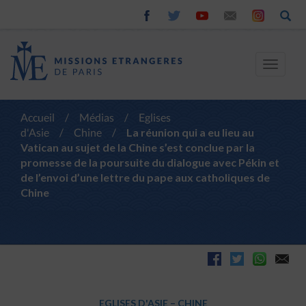
Toggle
navigat
Accueil
/
Médias
/
Eglises
d'Asie
/
Chine
/
La réunion qui a eu lieu au
Vatican au sujet de la Chine s’est conclue par la
promesse de la poursuite du dialogue avec Pékin et
de l’envoi d’une lettre du pape aux catholiques de
Chine
EGLISES D'ASIE
–
CHINE