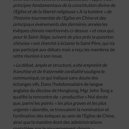
principes fondamentaux de la constitution divine de
l’Eglise et de la liberté religieuse ».
A la lumière
« de
l’histoire tourmentée de l’Eglise en Chine et des
principaux événements des dernières années
les
évêques chinois mentionnés ci-dessus
« et ceux qui,
pour le Saint-Siège, suivent de plus près la question
chinoise »
ont cherché à éclairer le Saint Père, qui n’a
pas participé aux débats mais a reçu les membres de
cette réunion à son issue.
« Le débat, ample et structuré, a été empreint de
franchise et de fraternelle cordialité
souligne le
communiqué, ce qui indique sans doute des
échanges vifs. Dans l’hebdomadaire de langue
anglaise du diocèse de Hongkong, Mgr John Tong a
qualifié la rencontre de
« productive ».
Nul doute
que, parmi les points
« les plus graves et les plus
urgents »
abordés, se trouvaient la nomination et
l’ordination des évêques au sein de l’Eglise de Chine,
ainsi que la manière dont des administrations
contrôlées par le gouvernement chinois –