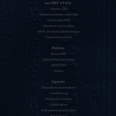
Les MEP à Paris
Mission 128
Musée et activités culturelles
Histoire des MEP
Discerner ma vocation
IRFA : Archives & Bibliothèque
Centre France-Asie
Médias
Revue MEP
Eglises d’Asie (archives)
AD EXTRA
Vidéos
Agenda
Expositions et animations
Conférences
Musique en mission
Célébrations
Evénements grand public
Année Corée