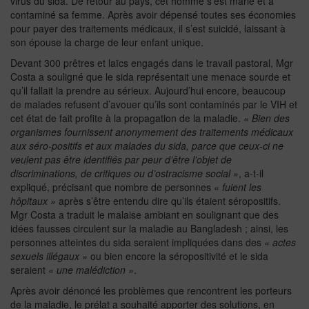
virus du sida. De retour au pays, cet homme s’est marié et a
contaminé sa femme. Après avoir dépensé toutes ses économies
pour payer des traitements médicaux, il s’est suicidé, laissant à
son épouse la charge de leur enfant unique.
Devant 300 prêtres et laïcs engagés dans le travail pastoral, Mgr
Costa a souligné que le sida représentait une menace sourde et
qu’il fallait la prendre au sérieux. Aujourd’hui encore, beaucoup
de malades refusent d’avouer qu’ils sont contaminés par le VIH et
cet état de fait profite à la propagation de la maladie.
« Bien des
organismes fournissent
anonymement des traitements médicaux
aux séro-positifs et aux malades du sida, parce que ceux-ci ne
veulent pas être identifiés par peur d’être l’objet de
discriminations, de critiques ou d’ostracisme social »
, a-t-il
expliqué, précisant que nombre de personnes
« fuient les
hôpitaux »
après s’être entendu dire qu’ils étaient séropositifs.
Mgr Costa a traduit le malaise ambiant en soulignant que des
idées fausses circulent sur la maladie au Bangladesh ; ainsi, les
personnes atteintes du sida seraient impliquées dans des
« actes
sexuels illégaux »
ou bien encore la séropositivité et le sida
seraient
« une malédiction »
.
Après avoir dénoncé les problèmes que rencontrent les porteurs
de la maladie, le prélat a souhaité apporter des solutions, en