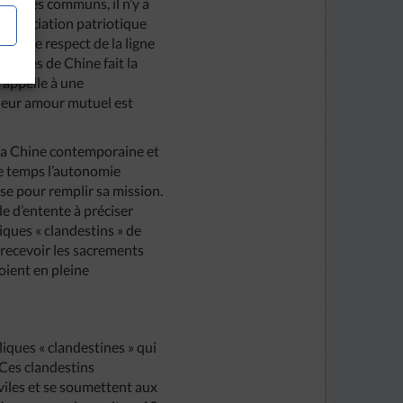
otypes communs, il n’y a
e Association patriotique
rer le respect de la ligne
holiques de Chine fait la
e appelle à une
e leur amour mutuel est
 la Chine contemporaine et
me temps l’autonomie
euse pour remplir sa mission.
e d’entente à préciser
iques « clandestins » de
à recevoir les sacrements
soient en pleine
iques « clandestines » qui
 Ces clandestins
viles et se soumettent aux