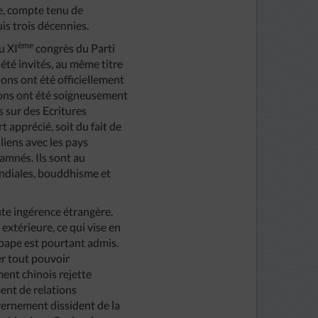
ue, compte tenu de
is trois décennies.
ème
u XI
congrès du Parti
été invités, au même titre
ions ont été officiellement
gions ont été soigneusement
s sur des Ecritures
t apprécié, soit du fait de
liens avec les pays
amnés. Ils sont au
mondiales, bouddhisme et
te ingérence étrangère.
 extérieure, ce qui vise en
le pape est pourtant admis.
ier tout pouvoir
ment chinois rejette
ment de relations
vernement dissident de la