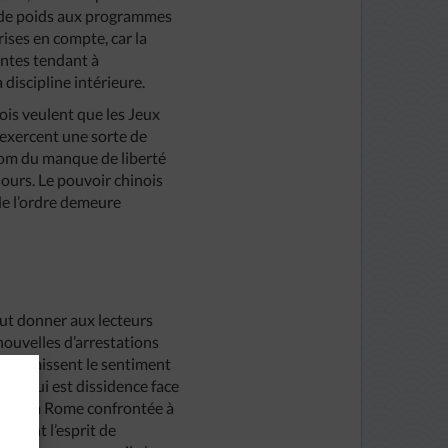
s de poids aux programmes
rises en compte, car la
antes tendant à
 discipline intérieure.
ois veulent que les Jeux
 exercent une sorte de
nom du manque de liberté
ours. Le pouvoir chinois
de l’ordre demeure
eut donner aux lecteurs
nouvelles d’arrestations
s et laissent le sentiment
 ce qui est dissidence face
 fidèle à Rome confrontée à
antent l’esprit de