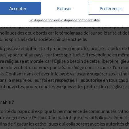
ent à être plus finement interprétées. Contrairement aux stéré
ne. Il n’y a pas non plus d’« Eglise patriotique », mais seulement un
Accepter
Refuser
Préférences
rgée de faire le lien avec les organismes gouvernementaux et d’assu
érieur de l’Eglise. La lettre récente du pape Benoît XVI à tous les cat
Politique de cookies
Politique de confidentialité
tre catholiques de Chine. Elle en dénonce leur origine politique. Ell
tholiques des deux bords car le témoignage de leur solidarité et d
ins spirituels de la société chinoise actuelle.
e positive et optimiste. Il prend en compte les progrès rapides de
iques apportent au pays leur force spirituelle. Il revendique en mê
re religieuse et morale, car l’Eglise a besoin de cette liberté religi
ues doivent être nommés par le Saint-Siège dans le cadre d’un mod
s. Confiant dans cet avenir, le pape va jusqu’à suggérer aux cathol
ans la mesure où leur foi est respectée. Il les autorise en tous cas 
ment ouvertes, pourvu que les évêques et les prêtres de ces églises 
trahis ?
l’autorité du pape qui explique la permanence de communautés cathol
ux exigences de l’Association patriotique des catholiques chinois.
ns de rigueur les catholiques qui collaborent avec les autorités ci