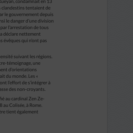
n Xueyan, condamnait en 13
 clandestins tentaient de
par le gouvernement depuis
nsi le danger d’une division
par l’arrestation de tous
 la déclare nettement
ins évêques qui n’ont pas
tensité suivant les régions.
ontre-témoignage, une
ment d’orientations
rait du monde. Les «
ont l’effort de s’intégrer à
 masse des non-croyants.
fié au cardinal Zen Ze-
8 au Colisée, à Rome.
Père tient également