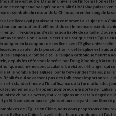
atmosphère est autre. Dans un univers où l’information est l
tion ne comprend pas qu’une actualité tibétaine puisse veni
ense et symbole du retour de la Chine au premier rang de la sc
es et de livres qui paraissent en ce moment au sujet de la Chi
teur sur un tout petit élément de cet immense ensemble chin
erner qu’il n’existe pas d’estimation fiable de sa taille. Douze m
ait avec précision. La seule certitude est que cette Eglise en
diquer en la coupant de ses liens avec l’Eglise universelle – 
ssèche au soleil de la persécution –, cette Eglise est aujourd
utres religions, droit de cité, la religion catholique fleurit à
iècle, depuis les réformes lancées par Deng Xiaoping à la toute
catholique est même spectaculaire. Le visiteur étranger qui se
lle et le nombre des églises, par la ferveur des fidèles, par la
s. Réalités qui ne cachent pas des faiblesses importantes, alla
 » et « clandestines » à l’insuffisance de la formation des je
 catéchumènes qui frappent nombreux à la porte de l’Eglise. Si
niste chinois a octroyé aux religions un certain degré de libe
ait prêt à concéder aux religions et aux croyants une liberté pl
 complexes de l’Eglise en Chine, nous vous proposons deux tex
ette Eglise de Chine à la veille des Jeux olympiques, et l’autr