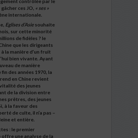
argement contrôlée par le
r gâcher ces JO,
« ses »
ène internationale.
ne,
Eglises d’Asie
souhaite
ois, sur cette minorité
illions de fidèles ? le
 Chine que les dirigeants
à la manière d’un fruit
’hui bien vivante. Ayant
 nouveau de manière
 fin des années 1970, la
 rend en Chine revient
 vitalité des jeunes
nt de la division entre
unes prêtres, des jeunes
, à la faveur des
rté de culte, il n’a pas –
eine et entière.
tes : le premier
e offre une analyse de la