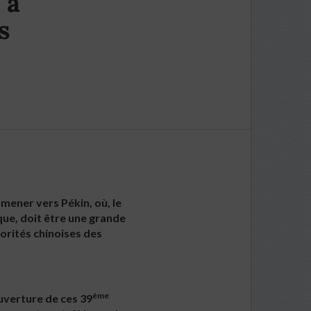
 à
s
mener vers Pékin, où, le
ique, doit être une grande
torités chinoises des
ème
uverture de ces 39