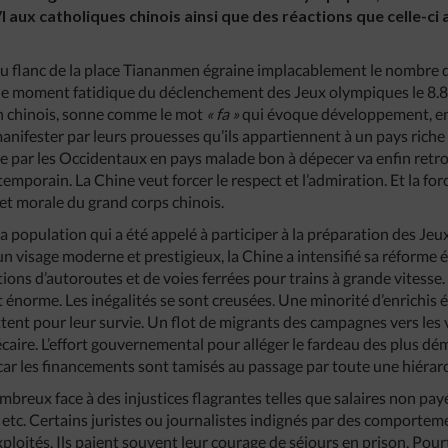
 aux catholiques chinois ainsi que des réactions que celle-ci 
u flanc de la place Tiananmen égraine implacablement le nombre de
le moment fatidique du déclenchement des Jeux olympiques le 8.8.
en chinois, sonne comme le mot
« fa »
qui évoque développement, en
anifester par leurs prouesses qu’ils appartiennent à un pays riche
ée par les Occidentaux en pays malade bon à dépecer va enfin retrou
mporain. La Chine veut forcer le respect et l’admiration. Et la forc
 et morale du grand corps chinois.
 la population qui a été appelé à participer à la préparation des Jeu
 un visage moderne et prestigieux, la Chine a intensifié sa réforme
ions d’autoroutes et de voies ferrées pour trains à grande vitesse
énorme. Les inégalités se sont creusées. Une minorité d’enrichis é
tent pour leur survie. Un flot de migrants des campagnes vers les v
écaire. L’effort gouvernemental pour alléger le fardeau des plus dém
ar les financements sont tamisés au passage par toute une hiérar
breux face à des injustices flagrantes telles que salaires non pay
etc. Certains juristes ou journalistes indignés par des comporte
exploités. Ils paient souvent leur courage de séjours en prison. Pour