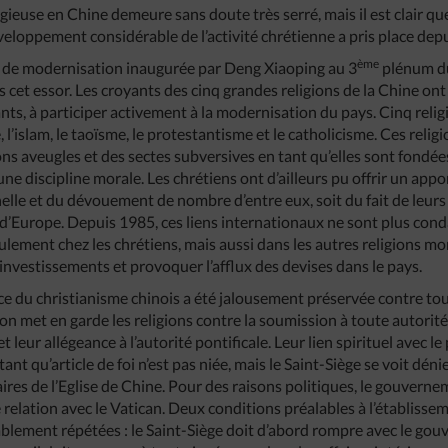
eligieuse en Chine demeure sans doute très serré, mais il est clair q
eloppement considérable de l’activité chrétienne a pris place depu
ème
et de modernisation inaugurée par Deng Xiaoping au 3
plénum d
cet essor. Les croyants des cinq grandes religions de la Chine ont 
ts, à participer activement à la modernisation du pays. Cinq relig
l’islam, le taoïsme, le protestantisme et le catholicisme. Ces reli
ns aveugles et des sectes subversives en tant qu’elles sont fondée
e discipline morale. Les chrétiens ont d’ailleurs pu offrir un appor
lle et du dévouement de nombre d’entre eux, soit du fait de leurs 
’Europe. Depuis 1985, ces liens internationaux ne sont plus cond
eulement chez les chrétiens, mais aussi dans les autres religions 
investissements et provoquer l’afflux des devises dans le pays.
e du christianisme chinois a été jalousement préservée contre tou
tion met en garde les religions contre la soumission à toute autorité
et leur allégeance à l’autorité pontificale. Leur lien spirituel avec 
ant qu’article de foi n’est pas niée, mais le Saint-Siège se voit dén
aires de l’Eglise de Chine. Pour des raisons politiques, le gouverne
e relation avec le Vatican. Deux conditions préalables à l’établisse
blement répétées : le Saint-Siège doit d’abord rompre avec le gou