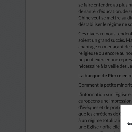
se faire entendre au plus 
de santé, d’éducation, de s
Chine veut se mettre au d
déstabiliser le régime ne s
Ces divers remous tendent 
soient un grand succès. Ma
chantage en menaçant de r
religieuse ou encore au no
ne peut exercer une répres
nécessaire à la veille des 
La barque de Pierre en 
Comment la petite minorité
L’information sur l’Eglise
européens une impression g
d’évêques et de prêtres ou
que les chrétiens de Chine
à un régime totalitaire con
Nou
une Eglise « officielle » «