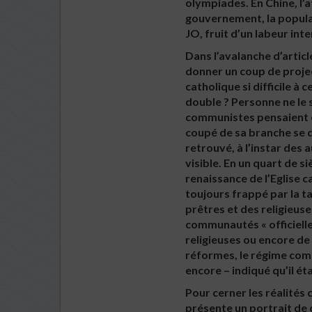
olympiades. En Chine, l’
gouvernement, la popula
JO, fruit d’un labeur int
Dans l’avalanche d’articl
donner un coup de projec
catholique si difficile à c
double ? Personne ne le s
communistes pensaient éra
coupé de sa branche se de
retrouvé, à l’instar des a
visible. En un quart de s
renaissance de l’Eglise 
toujours frappé par la tai
prêtres et des religieuse
communautés « officielles
religieuses ou encore de
réformes, le régime commu
encore – indiqué qu’il ét
Pour cerner les réalités
présente un portrait de c