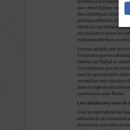
nombreux Européens demand
pas « deux Eglises » en Chi
des catholiques chinois cha
politique officielle à l’int
clarté sur ces divisions en
réconciliation entre les ca
indispensable face aux beso
Le pape adopte une attitud
il souhaite que les cathol
interne de l’Eglise en matiè
Ceci implique que les évêq
avec les gouvernants chinoi
normaliser leur situation d
dans les églises officielle
communion avec Rome.
Les clandestins sont-ils 
C’est le rejet officiel de 
refusent de se soumettre a
dénoncent avec plus ou moi