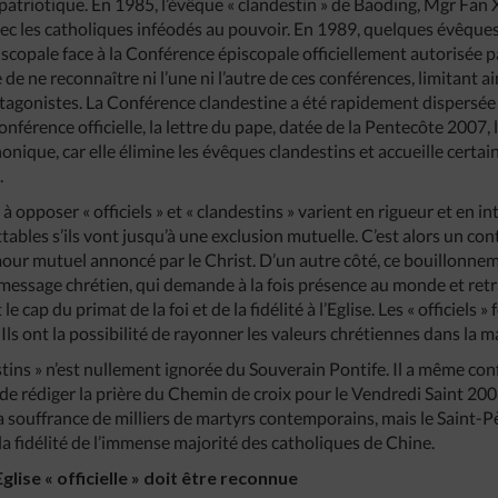
n patriotique. En 1985, l’évêque « clandestin » de Baoding, Mgr Fa
ec les catholiques inféodés au pouvoir. En 1989, quelques évêques
copale face à la Conférence épiscopale officiellement autorisée 
de ne reconnaître ni l’une ni l’autre de ces conférences, limitant ai
ntagonistes. La Conférence clandestine a été rapidement dispersée 
férence officielle, la lettre du pape, datée de la Pentecôte 2007,
nonique, car elle élimine les évêques clandestins et accueille certa
.
à opposer « officiels » et « clandestins » varient en rigueur et en in
tables s’ils vont jusqu’à une exclusion mutuelle. C’est alors un c
mour mutuel annoncé par le Christ. D’un autre côté, ce bouillonne
u message chrétien, qui demande à la fois présence au monde et ret
 cap du primat de la foi et de la fidélité à l’Eglise. Les « officiels » f
e. Ils ont la possibilité de rayonner les valeurs chrétiennes dans la
tins » n’est nullement ignorée du Souverain Pontife. Il a même con
 de rédiger la prière du Chemin de croix pour le Vendredi Saint 200
 la souffrance de milliers de martyrs contemporains, mais le Saint-
la fidélité de l’immense majorité des catholiques de Chine.
Eglise « officielle » doit être reconnue