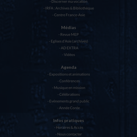
Discerner ma vocation
IRFA : Archives & Bibliothèque
Centre France-Asie
Médias
Revue MEP
Eglises d’Asie (archives)
AD EXTRA
Vidéos
Agenda
Expositions et animations
Conférences
Musique en mission
Célébrations
Evénements grand public
Année Corée
Infos pratiques
Horaires & Accès
Nous contacter