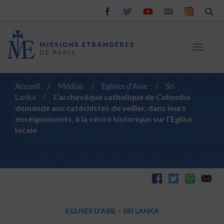
Toggle
navigat
Accueil
/
Médias
/
Eglises d'Asie
/
Sri
Lanka
/
L’archevêque catholique de Colombo
demande aux catéchistes de veiller, dans leurs
enseignements, à la vérité historique sur l’Eglise
locale
EGLISES D'ASIE
–
SRI LANKA