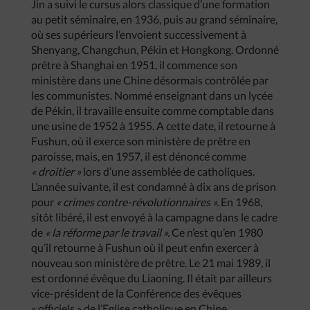
Jin a suivi le cursus alors classique d’une formation
au petit séminaire, en 1936, puis au grand séminaire,
où ses supérieurs l’envoient successivement à
Shenyang, Changchun, Pékin et Hongkong. Ordonné
prêtre à Shanghai en 1951, il commence son
ministère dans une Chine désormais contrôlée par
les communistes. Nommé enseignant dans un lycée
de Pékin, il travaille ensuite comme comptable dans
une usine de 1952 à 1955. A cette date, il retourne à
Fushun, où il exerce son ministère de prêtre en
paroisse, mais, en 1957, il est dénoncé comme
« droitier »
lors d’une assemblée de catholiques.
L’année suivante, il est condamné à dix ans de prison
pour
« crimes contre-révolutionnaires ».
En 1968,
sitôt libéré, il est envoyé à la campagne dans le cadre
de
« la réforme par le travail ».
Ce n’est qu’en 1980
qu’il retourne à Fushun où il peut enfin exercer à
nouveau son ministère de prêtre. Le 21 mai 1989, il
est ordonné évêque du Liaoning. Il était par ailleurs
vice-président de la Conférence des évêques
« officiels » de l’Eglise catholique en Chine.