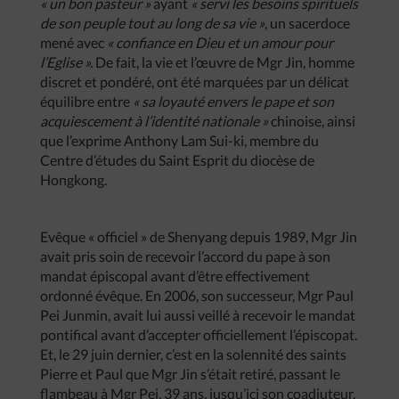
« un bon pasteur »
ayant
« servi les besoins spirituels
de son peuple tout au long de sa vie »
, un sacerdoce
mené avec
« confiance en Dieu et un amour pour
l’Eglise ».
De fait, la vie et l’œuvre de Mgr Jin, homme
discret et pondéré, ont été marquées par un délicat
équilibre entre
« sa loyauté envers le pape et son
acquiescement à l’identité nationale »
chinoise, ainsi
que l’exprime Anthony Lam Sui-ki, membre du
Centre d’études du Saint Esprit du diocèse de
Hongkong.
Evêque « officiel » de Shenyang depuis 1989, Mgr Jin
avait pris soin de recevoir l’accord du pape à son
mandat épiscopal avant d’être effectivement
ordonné évêque. En 2006, son successeur, Mgr Paul
Pei Junmin, avait lui aussi veillé à recevoir le mandat
pontifical avant d’accepter officiellement l’épiscopat.
Et, le 29 juin dernier, c’est en la solennité des saints
Pierre et Paul que Mgr Jin s’était retiré, passant le
flambeau à Mgr Pei, 39 ans, jusqu’ici son coadjuteur.