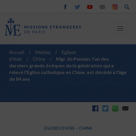
Toggle
navigat
Accueil
/
Médias
/
Eglises
d'Asie
/
Chine
/
Mgr Jin Peixian, l’un des
derniers grands évêques de la génération qui a
relevé l’Eglise catholique en Chine, est décédé à l’âge
de 84 ans
EGLISES D'ASIE
–
CHINE