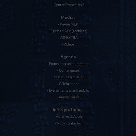
Centre France-Asie
Médias
Revue MEP
Eglises d’Asie (archives)
AD EXTRA
Vidéos
Agenda
Expositions et animations
Conférences
Musique en mission
Célébrations
Evénements grand public
Année Corée
Infos pratiques
Horaires & Accès
Nous contacter