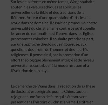
Sur les deux fronts en même temps, Wang souhaite
soutenir les valeurs éthiques et spirituelles
universelles de la Bible et des traditions de la
Réforme. Auteur d’une quarantaine d’articles de
revue dans ce domaine, il essaie de promouvoir cette
universalité du christianisme contre ce qu’il appelle
le cancer du nationalisme à l’œuvre dans les Eglises
protestantes chinoises. Il souhaite prendre sa part,
par une approche théologique rigoureuse, aux
questions des droits de l’homme et des libertés
religieuses. Il pense ainsi, par la promotion d’un
effort théologique pleinement intégré et de niveau
universitaire, contribuer à la modernisation et à
l’évolution de son pays.
La démarche de Wang dans la rédaction de sa thèse
de doctorat est originale pour la Chine, tout en
rejoignant une façon de faire qui a été souvent
présent dans l’histoire du christianisme. Le titre en
est explicite :
Les structures éthiques de l’Eglise :