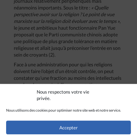
journaux relativement périphériques mais
néanmoins importants. Sous le titre :
« Quelle
perspective avoir sur la religion ? Le point de vue
marxiste sur la religion doit évoluer avec le temps »
,
le jeune et ambitieux haut fonctionnaire Pan Yue
proposait que le Parti communiste chinois adopte
une politique de plus grande tolérance en matière
religieuse et allait jusqu’à préconiser l’entrée en son
sein de croyants (2).
Face à une administration pour qui les religions
doivent faire l’objet d’un étroit contrôle, on peut
constater qu’une fraction au moins des intellectuels
proches du pouvoir s’efforce avec patience
d’introduire des réformes dans ce domaine sensible.
Nous respectons votre vie
privée.
Nous utilisons des cookies pour optimiser notre site web et notre service.
Accepter