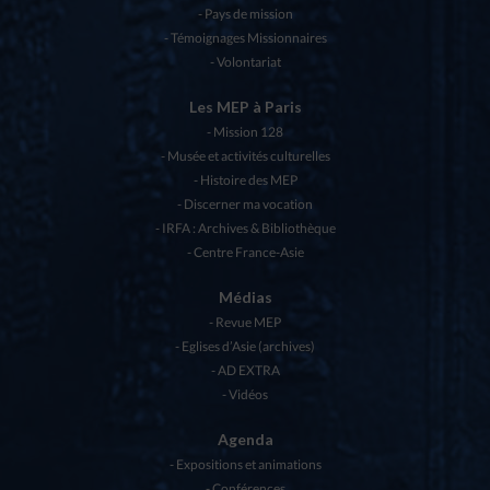
Pays de mission
Témoignages Missionnaires
Volontariat
Les MEP à Paris
Mission 128
Musée et activités culturelles
Histoire des MEP
Discerner ma vocation
IRFA : Archives & Bibliothèque
Centre France-Asie
Médias
Revue MEP
Eglises d’Asie (archives)
AD EXTRA
Vidéos
Agenda
Expositions et animations
Conférences