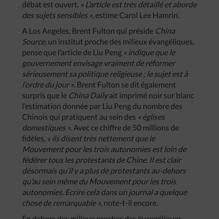
débat est ouvert.
« L’article est très détaillé et aborde
des sujets sensibles »
, estime Carol Lee Hamrin.
A Los Angeles, Brent Fulton qui préside
China
Source
, un institut proche des milieux évangéliques,
pense que l’article de Liu Peng
« indique que le
gouvernement envisage vraiment de réformer
sérieusement sa politique religieuse ; le sujet est à
l’ordre du jour »
. Brent Fulton se dit également
surpris que le
China Daily
ait imprimé noir sur blanc
l’estimation donnée par Liu Peng du nombre des
Chinois qui pratiquent au sein des
« églises
domestiques »
. Avec ce chiffre de 50 millions de
fidèles,
« ils disent très nettement que le
Mouvement pour les trois autonomies est loin de
fédérer tous les protestants de Chine. Il est clair
désormais qu’il y a plus de protestants au-dehors
qu’au sein même du Mouvement pour les trois
autonomies. Ecrire cela dans un journal a quelque
chose de remarquable »
, note-t-il encore.
En dehors des milieux proches des évangéliques,