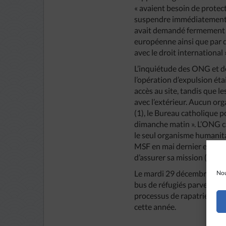
« avaient besoin de protect
suspendre immédiatement l
avait demandé fermement la
européenne ainsi que par 
avec le droit international »
L’inquiétude des ONG et de
l’opération d’expulsion éta
accès au site, tandis que l
avec l’extérieur. Aucun o
(1), le Bureau catholique po
dimanche matin ». L’ONG ca
le seul organisme humanita
MSF en mai dernier en raiso
d’assurer sa mission (2).
Le mardi 29 décembre, l’opé
Nou
bus de réfugiés parvenus a
processus de rapatriement 
cette année.