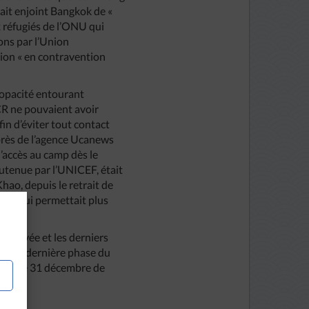
vait enjoint Bangkok de «
 réfugiés de l’ONU qui
ons par l’Union
ion « en contravention
’opacité entourant
HCR ne pouvaient avoir
in d’éviter tout contact
près de l’agence Ucanews
l’accès au camp dès le
utenue par l’UNICEF, était
ao, depuis le retrait de
, ne lui permettait plus
 achevée et les derniers
que la dernière phase du
d’ici le 31 décembre de