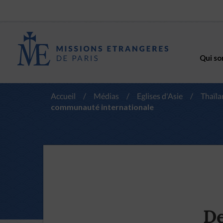
Qui so
Accueil
/
Médias
/
Eglises d'Asie
/
Thaïl
communauté internationale
De