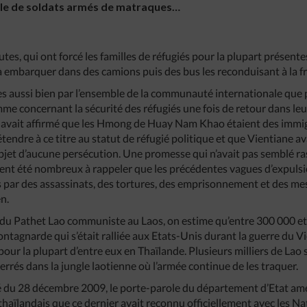
ôle de soldats armés de matraques…
tes, qui ont forcé les familles de réfugiés pour la plupart présentes
 à embarquer dans des camions puis des bus les reconduisant à la fr
s aussi bien par l’ensemble de la communauté internationale que p
me concernant la sécurité des réfugiés une fois de retour dans leur
 avait affirmé que les Hmong de Huay Nam Khao étaient des imm
endre à ce titre au statut de réfugié politique et que Vientiane av
l’objet d’aucune persécution. Une promesse qui n’avait pas semblé r
ient été nombreux à rappeler que les précédentes vagues d’expul
s par des assassinats, des tortures, des emprisonnement et des me
en.
r du Pathet Lao communiste au Laos, on estime qu’entre 300 000 
tagnarde qui s’était ralliée aux Etats-Unis durant la guerre du Vi
pour la plupart d’entre eux en Thaïlande. Plusieurs milliers de Lao 
rrés dans la jungle laotienne où l’armée continue de les traquer.
u 28 décembre 2009, le porte-parole du département d’Etat améri
aïlandais que ce dernier avait reconnu officiellement avec les N