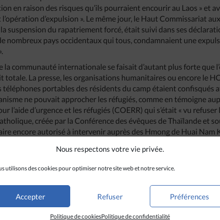
ion en raison des risques qu’ils pourraient encourir au Laos » et a
’opération d’expulsion ». Le même jour, le Haut Commissariat aux
 suspension du rapatriement forcé, était suivi dans ses déclarati
de nombreux pays occidentaux qui tous, condamnaient une expuls
.
 la communauté internationale se faisait d’autant plus forte que l
it totale. La presse, les organisations humanitaires ou encore le 
es téléphones portables des résidents du camp étaient confisqués af
rganisme ne pouvait approcher les réfugiés, comme en témoigne au
ur l’aide d’urgence et les réfugiés (COERR) qui s’était « vu refuser 
tholique, créée par la Conférence des évêques de Thaïlande et so
ire encore autorisé à intervenir auprès des Hmong de Huai Nam Kh
n « des pressions exercées par l’armée » qui, selon l’ONG médicale
Nous respectons votre vie privée.
ration baptisée « grand nettoyage » par l’armée thaïlandaise était
s utilisons des cookies pour optimiser notre site web et notre service.
u Laos. Un accord bilatéral entre Vientiane et Bangkok prévoyait 
des Hmong qui s’était accéléré depuis 2006, devait être terminée 
Accepter
Refuser
Préférences
Politique de cookies
Politique de confidentialité