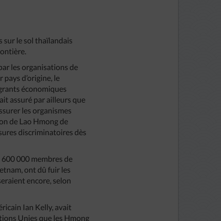
 sur le sol thaïlandais
ontière.
ar les organisations de
 pays d’origine, le
igrants économiques
ait assuré par ailleurs que
assurer les organismes
sion de Lao Hmong de
sures discriminatoires dès
et 600 000 membres de
etnam, ont dû fuir les
seraient encore, selon
cain Ian Kelly, avait
ations Unies que les Hmong