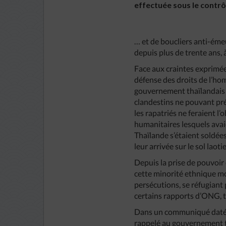
effectuée sous le contr
… et de boucliers anti-émeu
depuis plus de trente ans,
Face aux craintes exprimée
défense des droits de l’hom
gouvernement thaïlandais
clandestins ne pouvant prét
les rapatriés ne feraient 
humanitaires lesquels ava
Thaïlande s’étaient soldée
leur arrivée sur le sol laoti
Depuis la prise de pouvoi
cette minorité ethnique mon
persécutions, se réfugiant 
certains rapports d’ONG, te
Dans un communiqué daté d
rappelé au gouvernement th