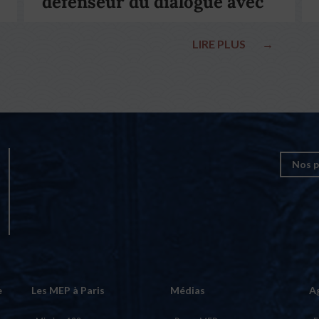
défenseur du dialogue avec
le pape François
LIRE PLUS
→
Nos p
e
Les MEP à Paris
Médias
A