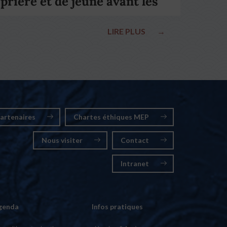
prière et de jeûne avant les
élections nationales
LIRE PLUS
→
artenaires
Chartes éthiques MEP
Nous visiter
Contact
Intranet
genda
Infos pratiques