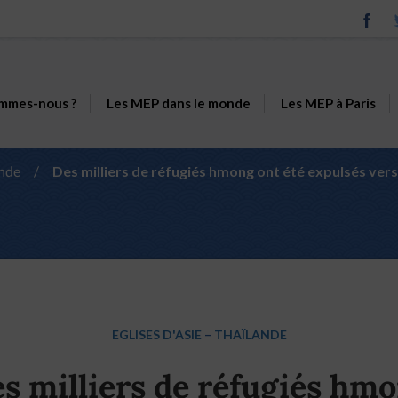
mmes-nous ?
Les MEP dans le monde
Les MEP à Paris
ande
/
Des milliers de réfugiés hmong ont été expulsés ver
EGLISES D'ASIE
–
THAÏLANDE
s milliers de réfugiés hm