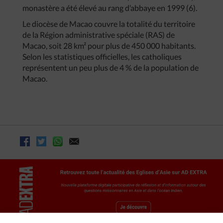
monastère a été élevé au rang d’abbaye en 1999 (6).
Le diocèse de Macao couvre la totalité du territoire
de la Région administrative spéciale (RAS) de
Macao, soit 28 km² pour plus de 450 000 habitants.
Selon les statistiques officielles, les catholiques
représentent un peu plus de 4 % de la population de
Macao.