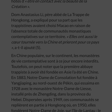
hôtes d’
« être en contact avec la beauté de la
Création »
.
Dom Anastasius Li, père abbé de La Trappe de
Hongkong, a expliqué pour sa part que les
trappistines avaient choisi Macao en raison de
l’absence totale de communautés monastiques
contemplatives sur ce territoire.
« Elles ont aussi le
cœur tournée vers la Chine et prieront pour ce pays
»
, a-t-il ajouté (5).
En Chine populaire, sur le continent, les monastères
de vie contemplative sont à ce jour encore interdits.
Toutefois, on peut noter que la première abbaye
trappiste à avoir été fondée en Asie l’a été en Chine.
En 1883, Notre-Dame de Consolation fut fondée à
Yangjiaping, au nord-ouest de Pékin, qui essaima en
1928 avec le monastère Notre-Dame de Liesse,
installé près de Zhengding, dans la province du
Hebei. Dispersées après 1949, ces communautés se
replièrent en partie à Hongkong où, en 1950, elles
fondèrent Notre-Dame de Joie, sur l’île de Lantau ; le