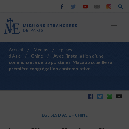
Toggle
navigat
Accueil
/
Médias
/
Eglises
d'Asie
/
Chine
/
Avec l’installation d’une
communauté de trappistines, Macao accueille sa
première congrégation contemplative
EGLISES D'ASIE
–
CHINE