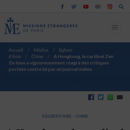
Toggle
navigat
Accueil
/
Médias
/
Eglises
d'Asie
/
Chine
/
A Hongkong, le cardinal Zen
Ze-kiun a vigoureusement réagi à des critiques
portées contre lui par un journal italien
EGLISES D'ASIE
–
CHINE