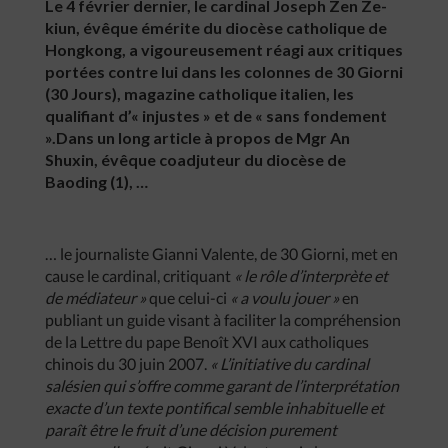
Le 4 février dernier, le cardinal Joseph Zen Ze-
kiun, évêque émérite du diocèse catholique de
Hongkong, a vigoureusement réagi aux critiques
portées contre lui dans les colonnes de 30 Giorni
(30 Jours), magazine catholique italien, les
qualifiant d’« injustes » et de « sans fondement
».Dans un long article à propos de Mgr An
Shuxin, évêque coadjuteur du diocèse de
Baoding (1), …
… le journaliste Gianni Valente, de 30 Giorni, met en
cause le cardinal, critiquant
« le rôle d’interprète et
de médiateur »
que celui-ci
« a voulu jouer »
en
publiant un guide visant à faciliter la compréhension
de la Lettre du pape Benoît XVI aux catholiques
chinois du 30 juin 2007.
« L’initiative du cardinal
salésien qui s’offre comme garant de l’interprétation
exacte d’un texte pontifical semble inhabituelle et
paraît être le fruit d’une décision purement