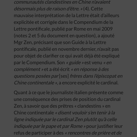
communautés clandestines en Chine n’avaient
désormais plus de raison d’être. »
(4). Cette
mauvaise interprétation de la Lettre était d’ailleurs
explicitée et corrigée dans le Compendium de la
Lettre pontificale, publié par Rome en mai 2009
(notes 2 et 5 du document en question), a ajouté
Mgr Zen, précisant que son Guide à la Lettre
pontificale, publié en novembre dernier, n’avait pas
pour objet de clarifier ce qui avait déjà été expliqué
par le Compendium. Son
« guide »
est venu
« en
complément »
et a été écrit
« en réponse à des
questions posées par
[ses]
frères dans l’épiscopat en
Chine continentale »
, a encore explicité le cardinal.
Quant à ce que le journaliste italien présente comme
une conséquence des prises de position du cardinal
Zen, à savoir que des prêtres « clandestins » en
Chine continentale
« disent vouloir s’en tenir à la
ligne indiquée par le cardinal Zen plutôt qu’à celle
indiquée par le pape et par Rome »
pour justifier leur
refus de participer à des
« rencontres de prière et de