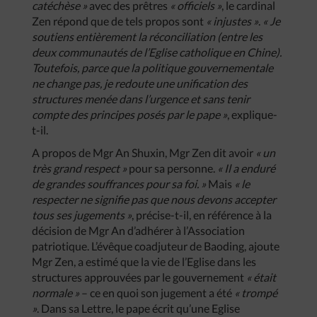
catéchèse »
avec des prêtres
« officiels »
, le cardinal
Zen répond que de tels propos sont
« injustes »
.
« Je
soutiens entièrement la réconciliation (entre les
deux communautés de l’Eglise catholique en Chine).
Toutefois, parce que la politique gouvernementale
ne change pas, je redoute une unification des
structures menée dans l’urgence et sans tenir
compte des principes posés par le pape »
, explique-
t-il.
A propos de Mgr An Shuxin, Mgr Zen dit avoir
« un
très grand respect »
pour sa personne.
« Il a enduré
de grandes souffrances pour sa foi. »
Mais
« le
respecter ne signifie pas que nous devons accepter
tous ses jugements »
, précise-t-il, en référence à la
décision de Mgr An d’adhérer à l’Association
patriotique. L’évêque coadjuteur de Baoding, ajoute
Mgr Zen, a estimé que la vie de l’Eglise dans les
structures approuvées par le gouvernement
« était
normale »
– ce en quoi son jugement a été
« trompé
»
. Dans sa Lettre, le pape écrit qu’une Eglise