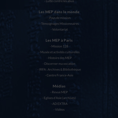
Lutte contre les abus
Les MEP dans le monde
Pays de mission
Témoignages Missionnaires
Volontariat
Les MEP à Paris
Mission 128
Musée et activités culturelles
Histoire des MEP
Discerner ma vocation
IRFA : Archives & Bibliothèque
Centre France-Asie
Médias
Revue MEP
Eglises d’Asie (archives)
AD EXTRA
Vidéos