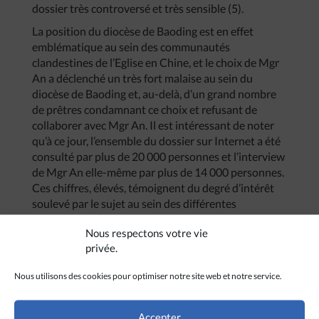
dossier très controversé et très sensible (5).
La position du diocèse de Baoding est en effet
emblématique au sein des communautés
clandestines de l’Eglise en Chine, et le choix de Mgr
An a déclenché un très fort malaise au sein du
diocèse de Baoding et, au-delà, d’un grand nombre
de prêtres condamnant ce choix et refusant de
collaborer avec Mgr An. Il est intéressant de noter
qu’à ce jour, l’ensemble du dossier sur Internet a été
consulté par plus de 20 000 personnes et l’interview
de Mgr An elle-même par plus de 14 000 personnes.
Ces chiffres, élevés, témoignent du degré d’intérêt
soulevé par le sujet au sein des différentes
communautés et des opinions divergences que le
Nous respectons votre vie
cas de Mgr An suscite. Les très nombreux
privée.
commentaires laissés par les internautes
permettent de sentir les différentes tendances (dans
Nous utilisons des cookies pour optimiser notre site web et notre service.
certains cas poussés à l’extrême), ainsi que les
critiques parfois très dures de l’attitude du Saint-
Siège dans cette affaire qui touche toutes les
Accepter