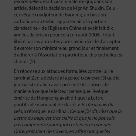
personnelle »
, écrit Gianni Valente qui, dans son
article, défend la décision de Mgr An Shuxin. Celui-
ci, évêque coadjuteur de Baoding, un bastion
catholique du Hebei, appartenait à la partie
«
clandestine » de l’Eglise en Chine et avait fait dix
années de prison pour cela ; en août 2006, il était
libéré par les autorités après avoir décidé d’accepter
d’exercer son ministère au grand jour et finalement
d’adhérer à l’Association patriotique des catholiques
chinois (2).
En réponse aux attaques formulées contre lui, le
cardinal Zen a déclaré à l’agence
Ucanews
(3) que le
journaliste italien avait présenté les choses de
manière à ce que le lecteur pense que l’évêque
émérite de Hongkong avait dit que la Lettre
pontificale manquait de clarté.
« Je n’ai jamais dit
cela
, a rétorqué le cardinal.
Ce que j’ai dit, c’est que la
Lettre du pape est très claire et que je ne pouvais
pas comprendre pourquoi certaines personnes
l’interprétaient de travers, en affirmant que les