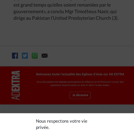
est grand temps qu’elles soient remaniées par le
gouvernement», a conclu Mgr Timotheus Nasir, qui
dirige au Pakistan l’United Presbyterian Church (3).
Nous respectons votre vie
privée.
A LIRE AUSSI