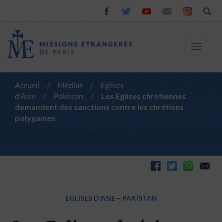
Toggle
navigat
Accueil
/
Médias
/
Eglises
d'Asie
/
Pakistan
/
Les Eglises chrétiennes
demandent des sanctions contre les chrétiens
polygames
EGLISES D'ASIE
–
PAKISTAN