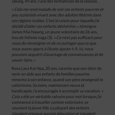
Jalung, 49 ans, l’une des formatrices de la session.
« Cela me rend malade de voir ces enfants pauvres et
peu scolarisés vivant avec des adultes illettrés dans
ces régions isolées. C’est la raison pour laquelle j’ai
décidé d’aider ces enfants déshérités »
, témoigne
James Mai Nawng, un jeune volontaire de 26 ans,
issu de l’ethnie naga (3).
« Ce n’est pas suffisant pour
nous de n’enseigner et de ne partager que ce que
nous avons appris à l’école
, ajoute-t-il.
Ici, nous
pouvons acquérir d’avantage de connaissances et de
savoir-faire. »
Rosa Lasa Kai Hpa, 20 ans, raconte que son désir de
venir en aide aux enfants de familles pauvres
remonte à son enfance, quand son père enseignait le
catéchisme. Sa mère, maintenant veuve et
handicapée, l’a encouragée à accomplir sa vocation.
«
Cela a été un véritable calvaire pour moi lorsque j’ai
commencé à travailler comme volontaire, se
souvient la jeune fille. La plupart des enfants
n’avaient presque aucune éducation et n’avaient