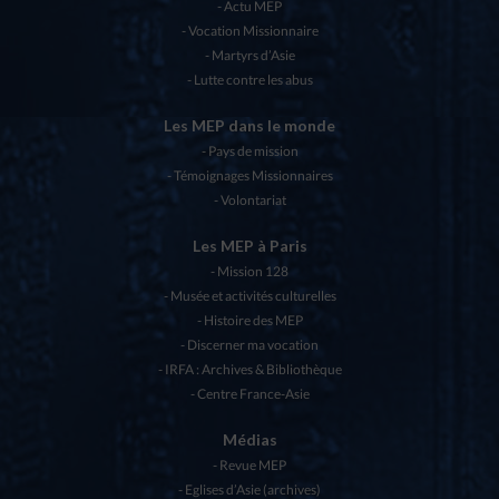
Actu MEP
Vocation Missionnaire
Martyrs d’Asie
Lutte contre les abus
Les MEP dans le monde
Pays de mission
Témoignages Missionnaires
Volontariat
Les MEP à Paris
Mission 128
Musée et activités culturelles
Histoire des MEP
Discerner ma vocation
IRFA : Archives & Bibliothèque
Centre France-Asie
Médias
Revue MEP
Eglises d’Asie (archives)