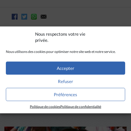
Nous respectons votre vie
privée.
Nous utilisons des cookies pour optimiser notre site web et notre service.
Accepter
Refuser
A LIRE AUSSI
Préférences
Politique de cookies
Politique de confidentialité