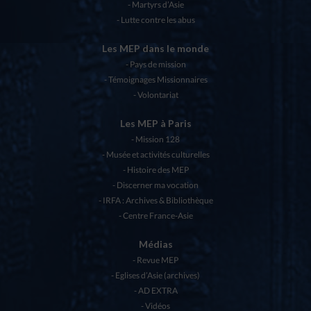
Martyrs d’Asie
Lutte contre les abus
Les MEP dans le monde
Pays de mission
Témoignages Missionnaires
Volontariat
Les MEP à Paris
Mission 128
Musée et activités culturelles
Histoire des MEP
Discerner ma vocation
IRFA : Archives & Bibliothèque
Centre France-Asie
Médias
Revue MEP
Eglises d’Asie (archives)
AD EXTRA
Vidéos