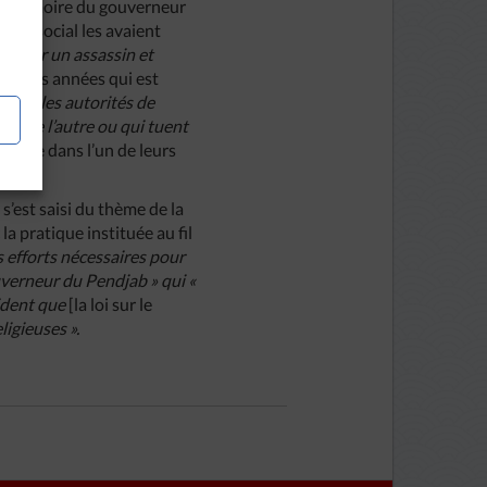
n la mémoire du gouverneur
ent social les avaient
rifier un assassin et
rnières années qui est
rons les autorités de
ine de l’autre ou qui tuent
e lire dans l’un de leurs
s’est saisi du thème de la
a pratique instituée au fil
es efforts nécessaires pour
uverneur du Pendjab » qui «
vident que
[la loi sur le
ligieuses ».