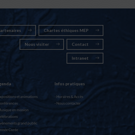
artenaires
Chartes éthiques MEP
Nous visiter
Contact
Intranet
genda
Infos pratiques
xpositions et animations
Horaires & Accès
onférences
Nous contacter
usique en mission
élébrations
vénements grand public
nnée Corée