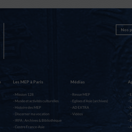
Nos p
e
Les MEP à Paris
Médias
A
Mission 128
Revue MEP
E
Musée et activités culturelles
Eglises d’Asie (archives)
C
Histoire des MEP
AD EXTRA
M
Discerner ma vocation
Vidéos
C
IRFA : Archives & Bibliothèque
E
Centre France-Asie
A