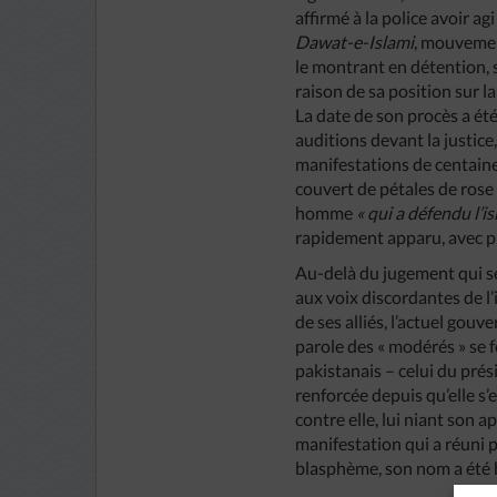
affirmé à la police avoir ag
Dawat-e-Islami
, mouvement
le montrant en détention, 
raison de sa position sur la
La date de son procès a été
auditions devant la justice
manifestations de centaines
couvert de pétales de rose 
homme
« qui a défendu l’i
rapidement apparu, avec pl
Au-delà du jugement qui ser
aux voix discordantes de l’
de ses alliés, l’actuel gou
parole des « modérés » se f
pakistanais – celui du pré
renforcée depuis qu’elle s
contre elle, lui niant son a
manifestation qui a réuni p
blasphème, son nom a été 