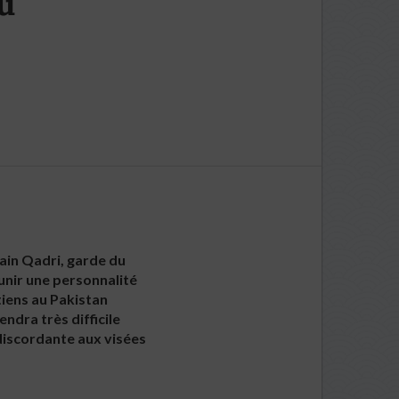
du
ain Qadri, garde du
punir une personnalité
iens au Pakistan
rendra très difficile
x discordante aux visées