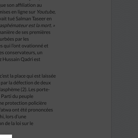
que son affiliation au
mises en ligne sur
Youtube
,
vait tué Salman Taseer en
lasphémateur est la mort. »
a manière de ses premières
turbées par les
s qui l’ont ovationné et
les conservateurs, un
z Hussain Qadri est
est la place qui est laissée
 par la défection de deux
blasphème (2). Les porte-
u Parti du peuple
ne protection policière
s fatwa ont été prononcées
hi, lors d’une
 de la loi sur le