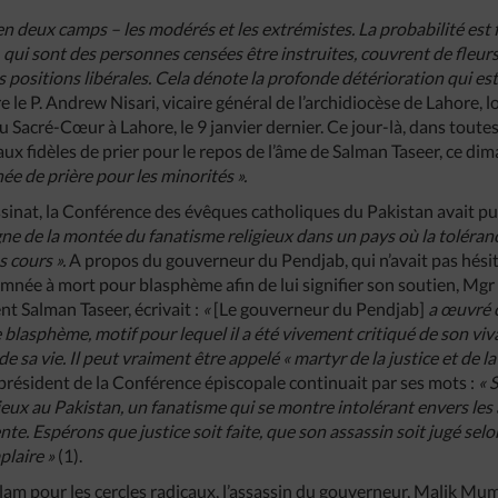
en deux camps – les modérés et les extrémistes. La probabilité est fa
qui sont des personnes censées être instruites, couvrent de fleurs
positions libérales. Cela dénote la profonde détérioration qui est
re le P. Andrew Nisari, vicaire général de l’archidiocèse de Lahore, 
u Sacré-Cœur à Lahore, le 9 janvier dernier. Ce jour-là, dans toutes
aux fidèles de prier pour le repos de l’âme de Salman Taseer, ce dim
ée de prière pour les minorités ».
ssinat, la Conférence des évêques catholiques du Pakistan avait 
gne de la montée du fanatisme religieux dans un pays où la toléran
s cours ».
A propos du gouverneur du Pendjab, qui n’avait pas hésité
mnée à mort pour blasphème afin de lui signifier son soutien, Mg
t Salman Taseer, écrivait :
«
[Le gouverneur du Pendjab]
a œuvré 
 le blasphème, motif pour lequel il a été vivement critiqué de son viv
sa vie. Il peut vraiment être appelé « martyr de la justice et de la l
président de la Conférence épiscopale continuait par ses mots :
« S
eux au Pakistan, un fanatisme qui se montre intolérant envers les
te. Espérons que justice soit faite, que son assassin soit jugé selon 
plaire »
(1).
islam pour les cercles radicaux, l’assassin du gouverneur, Malik Mu