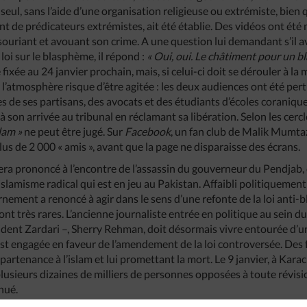
i seul, sans l’aide d’une organisation religieuse ou extrémiste, bien 
 de prédicateurs extrémistes, ait été établie. Des vidéos ont été 
souriant et avouant son crime. A une question lui demandant s’il a
 loi sur le blasphème, il répond :
« Oui, oui. Le châtiment pour un b
 fixée au 24 janvier prochain, mais, si celui-ci doit se dérouler à l
, l’atmosphère risque d’être agitée : les deux audiences ont été per
 de ses partisans, des avocats et des étudiants d’écoles coranique
à son arrivée au tribunal en réclamant sa libération. Selon les cerc
slam »
ne peut être jugé. Sur
Facebook
, un fan club de Malik Mumta
us de 2 000 « amis », avant que la page ne disparaisse des écrans.
a prononcé à l’encontre de l’assassin du gouverneur du Pendjab, c’
islamisme radical qui est en jeu au Pakistan. Affaibli politiquement
vernement a renoncé à agir dans le sens d’une refonte de la loi anti-
ont très rares. L’ancienne journaliste entrée en politique au sein d
sident Zardari –, Sherry Rehman, doit désormais vivre entourée d’u
’est engagée en faveur de l’amendement de la loi controversée. De
ppartenance à l’islam et lui promettant la mort. Le 9 janvier, à Karac
lusieurs dizaines de milliers de personnes opposées à toute révision
hué.