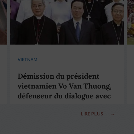
VIETNAM
Démission du président
vietnamien Vo Van Thuong,
défenseur du dialogue avec
le pape François
LIRE PLUS
→