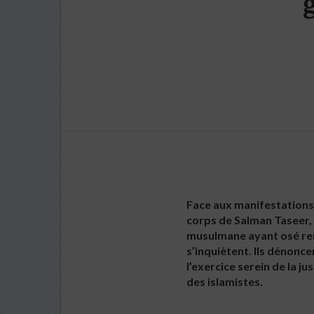
g
Face aux manifestations 
corps de Salman Taseer, g
musulmane ayant osé rem
s’inquiètent. Ils dénoncent
l’exercice serein de la j
des islamistes.