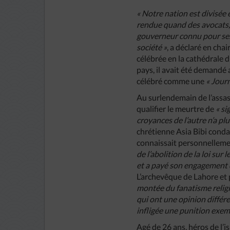
« Notre nation est divisée 
rendue quand des avocats, 
gouverneur connu pour ses 
société »
,
a déclaré en chai
célébrée en la cathédrale d
pays, il avait été demandé 
célébré comme une
« Journ
Au surlendemain de l’assa
qualifier le meurtre de
« si
croyances de l’autre n’a plu
chrétienne Asia Bibi conda
connaissait personnellemen
de l’abolition de la loi sur
et a payé son engagement de 
L’archevêque de Lahore et 
montée du fanatisme religi
qui ont une opinion différen
infligée une punition exem
Agé de 26 ans, héros de l’