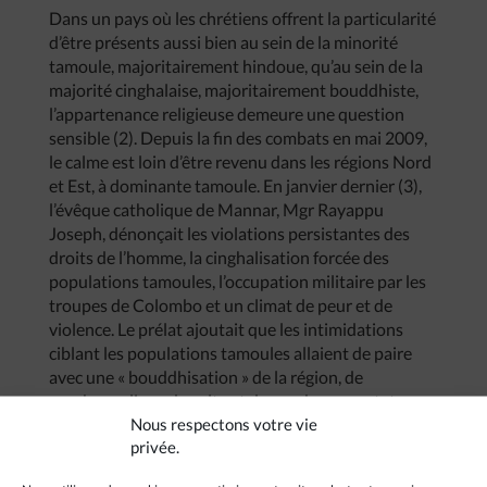
Dans un pays où les chrétiens offrent la particularité
d’être présents aussi bien au sein de la minorité
tamoule, majoritairement hindoue, qu’au sein de la
majorité cinghalaise, majoritairement bouddhiste,
l’appartenance religieuse demeure une question
sensible (2). Depuis la fin des combats en mai 2009,
le calme est loin d’être revenu dans les régions Nord
et Est, à dominante tamoule. En janvier dernier (3),
l’évêque catholique de Mannar, Mgr Rayappu
Joseph, dénonçait les violations persistantes des
droits de l’homme, la cinghalisation forcée des
populations tamoules, l’occupation militaire par les
troupes de Colombo et un climat de peur et de
violence. Le prélat ajoutait que les intimidations
ciblant les populations tamoules allaient de paire
avec une « bouddhisation » de la région, de
nombreux lieux de culte et de nombreuses statues
Nous respectons votre vie
de Bouddha étant édifiés par le gouvernement dans
privée.
des régions à dominante hindoue ou chrétienne.
L’évêque de Mannar se faisait l’écho de « la peur »