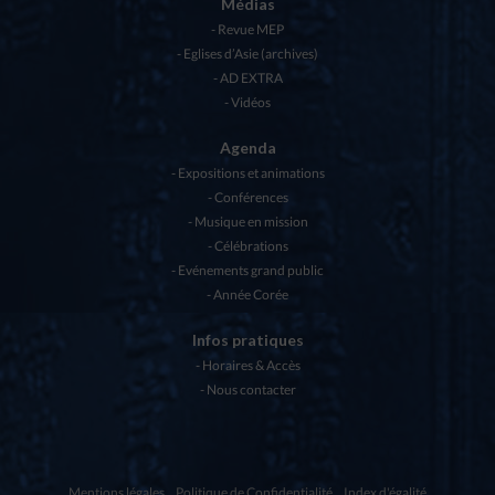
Médias
Revue MEP
Eglises d’Asie (archives)
AD EXTRA
Vidéos
Agenda
Expositions et animations
Conférences
Musique en mission
Célébrations
Evénements grand public
Année Corée
Infos pratiques
Horaires & Accès
Nous contacter
Mentions légales
Politique de Confidentialité
Index d'égalité