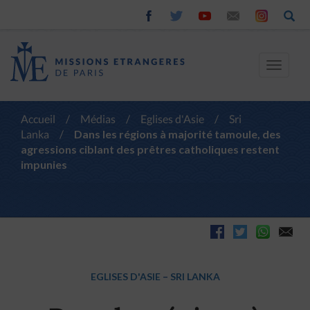
Toggle
navigat
Accueil
/
Médias
/
Eglises d'Asie
/
Sri
Lanka
/
Dans les régions à majorité tamoule, des
agressions ciblant des prêtres catholiques restent
impunies
EGLISES D'ASIE
–
SRI LANKA